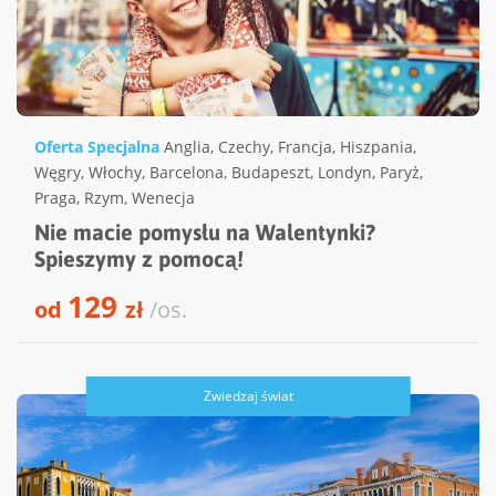
Oferta Specjalna
Anglia
,
Czechy
,
Francja
,
Hiszpania
,
Węgry
,
Włochy
,
Barcelona
,
Budapeszt
,
Londyn
,
Paryż
,
Praga
,
Rzym
,
Wenecja
Nie macie pomysłu na Walentynki?
Spieszymy z pomocą!
129
od
zł
/os.
Zwiedzaj świat