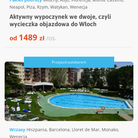
Neapol
,
Piza
,
Rzym
,
Watykan
,
Wenecja
Aktywny wypoczynek we dwoje, czyli
wycieczka objazdowa do Włoch
1489
od
zł
/os.
Przejazd autokarem
Wczasy
Hiszpania
,
Barcelona
,
Lloret de Mar
,
Monako
,
Wenecja