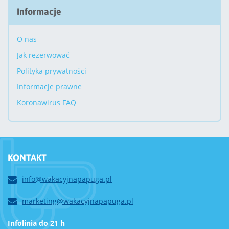
Informacje
O nas
Jak rezerwować
Polityka prywatności
Informacje prawne
Koronawirus FAQ
KONTAKT
info@wakacyjnapapuga.pl
marketing@wakacyjnapapuga.pl
Infolinia do 21 h