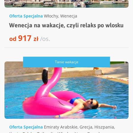
Oferta Specjalna
Włochy
,
Wenecja
Wenecja na wakacje, czyli relaks po włosku
917
od
zł
/os.
Tanie wakacje
Oferta Specjalna
Emiraty Arabskie
,
Grecja
,
Hiszpania
,