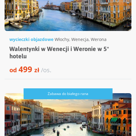
wycieczki objazdowe
Włochy
,
Wenecja
,
Werona
Walentynki w Wenecji i Weronie w 5*
hotelu
499
od
zł
/os.
Zabawa do białego rana