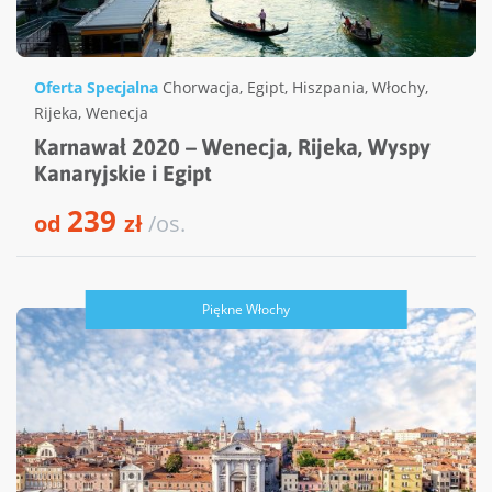
Oferta Specjalna
Chorwacja
,
Egipt
,
Hiszpania
,
Włochy
,
Rijeka
,
Wenecja
Karnawał 2020 – Wenecja, Rijeka, Wyspy
Kanaryjskie i Egipt
239
od
zł
/os.
Piękne Włochy