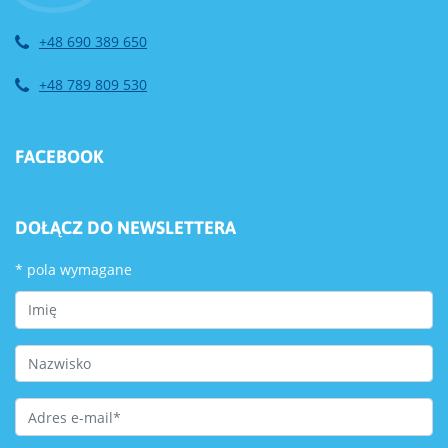
+48 690 389 650
+48 789 809 530
FACEBOOK
DOŁĄCZ DO NEWSLETTERA
*
pola wymagane
First Name
Last Name
Email Address
*