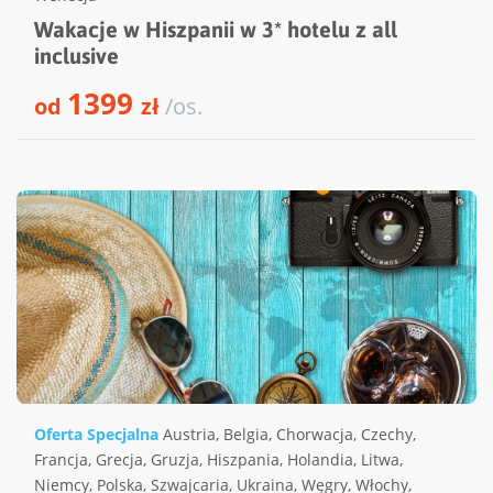
Wakacje w Hiszpanii w 3* hotelu z all
inclusive
1399
od
zł
/os.
Oferta Specjalna
Austria
,
Belgia
,
Chorwacja
,
Czechy
,
Francja
,
Grecja
,
Gruzja
,
Hiszpania
,
Holandia
,
Litwa
,
Niemcy
,
Polska
,
Szwajcaria
,
Ukraina
,
Węgry
,
Włochy
,