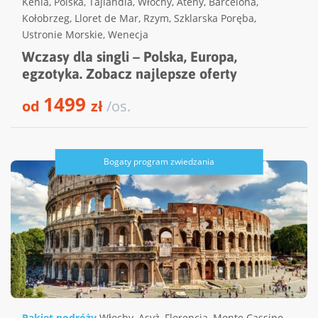
Kenia
,
Polska
,
Tajlandia
,
Włochy
,
Ateny
,
Barcelona
,
Kołobrzeg
,
Lloret de Mar
,
Rzym
,
Szklarska Poręba
,
Ustronie Morskie
,
Wenecja
Wczasy dla singli – Polska, Europa,
egzotyka. Zobacz najlepsze oferty
1499
od
zł
/os.
Bogaty program zwiedzania
Pakiet podróży
Włochy
,
Asyż
,
Florencja
,
Monte Cassino
,