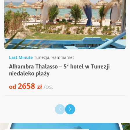
Last Minute
Tunezja
,
Hammamet
Alhambra Thalasso – 5* hotel w Tunezji
niedaleko plaży
2658
od
zł
/os.