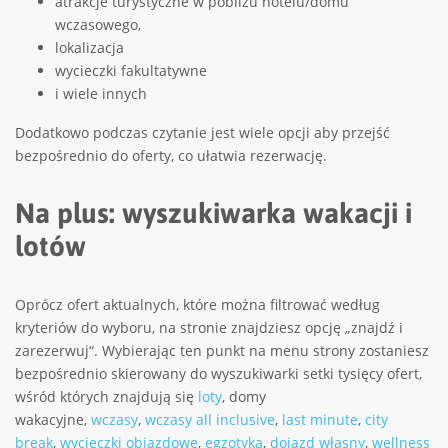
atrakcje turystyczne w pobliżu hotelu/domu
wczasowego,
lokalizacja
wycieczki fakultatywne
i wiele innych
Dodatkowo podczas czytanie jest wiele opcji aby przejść
bezpośrednio do oferty, co ułatwia rezerwację.
Na plus: wyszukiwarka wakacji i
lotów
Oprócz ofert aktualnych, które można filtrować według
kryteriów do wyboru, na stronie znajdziesz opcję „znajdź i
zarezerwuj“. Wybierając ten punkt na menu strony zostaniesz
bezpośrednio skierowany do wyszukiwarki setki tysięcy ofert,
wśród których znajdują się
loty
, domy
wakacyjne,
wczasy
,
wczasy all inclusive
,
last minute
,
city
break
,
wycieczki objazdowe
,
egzotyka
,
dojazd własny
,
wellness