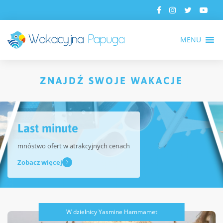
MENU
ZNAJDŹ SWOJE WAKACJE
Last minute
mnóstwo ofert w atrakcyjnych cenach
Zobacz więcej
W dzielnicy Yasmine Hammamet