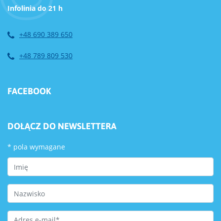
Infolinia do 21 h
+48 690 389 650
+48 789 809 530
FACEBOOK
DOŁĄCZ DO NEWSLETTERA
*
pola wymagane
First Name
Last Name
Email Address
*