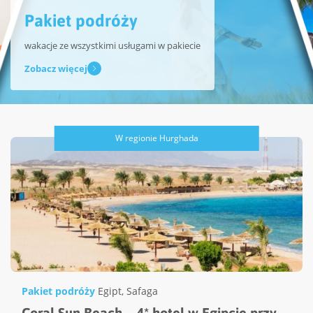
Pakiet podróży
wakacje ze wszystkimi usługami w pakiecie
Zobacz więcej
W regionie Hurghada
Pakiet podróży
Egipt
,
Safaga
Coral Sun Beach – 4* hotel w Egipcie przy