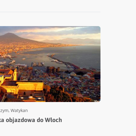
Rzym
,
Watykan
czka objazdowa do Włoch