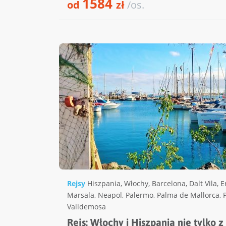
1584
od
zł
/os.
Rejsy
Hiszpania
,
Włochy
,
Barcelona
,
Dalt Vila
,
E
Marsala
,
Neapol
,
Palermo
,
Palma de Mallorca
,
Valldemosa
Rejs: Włochy i Hiszpania nie tylko 