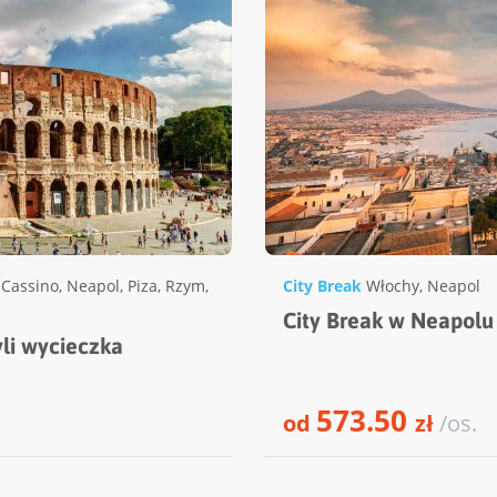
Cassino
,
Neapol
,
Piza
,
Rzym
,
City Break
Włochy
,
Neapol
City Break w Neapolu
li wycieczka
573.50
od
zł
/os.