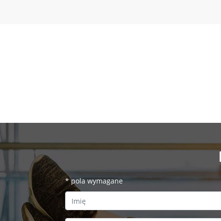
*
pola wymagane
First Name