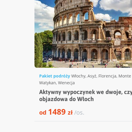
Pakiet podróży
Włochy
,
Asyż
,
Florencja
,
Monte 
Watykan
,
Wenecja
Aktywny wypoczynek we dwoje, czy
objazdowa do Włoch
1489
od
zł
/os.