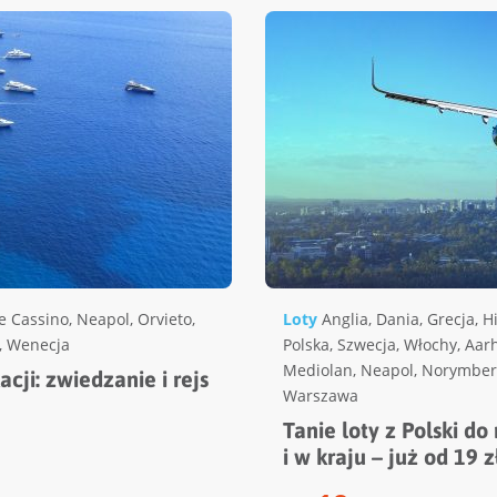
e Cassino
,
Neapol
,
Orvieto
,
Loty
Anglia
,
Dania
,
Grecja
,
H
,
Wenecja
Polska
,
Szwecja
,
Włochy
,
Aar
Mediolan
,
Neapol
,
Norymber
ji: zwiedzanie i rejs
Warszawa
Tanie loty z Polski do
i w kraju – już od 19 z