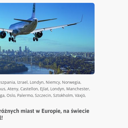
iszpania
,
Izrael
,
Londyn
,
Niemcy
,
Norwegia
,
hus
,
Ateny
,
Castellon
,
Ejlat
,
Londyn
,
Manchester
,
ga
,
Oslo
,
Palermo
,
Szczecin
,
Sztokholm
,
Växjö
,
 różnych miast w Europie, na świecie
ł!