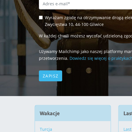
Email Address
*
Wyrażam zgodę na otrzymywanie drogą elekt
Zwycięstwa 10, 44-100 Gliwice
W każdej chwili możesz wycofać udzieloną zgod
Używamy Mailchimp jako naszej platformy marke
przetworzenia.
Dowiedz się więcej o praktykac
Wakacje
Las
Turcja
Last