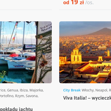
19
od
zł
/os.
rice
,
Genua
,
Ibiza
,
Majorka
,
City Break
Włochy
,
Neapol
,
Portofino
,
Rzym
,
Savona
,
Viva Italia! – wycie
z pokładu jachtu