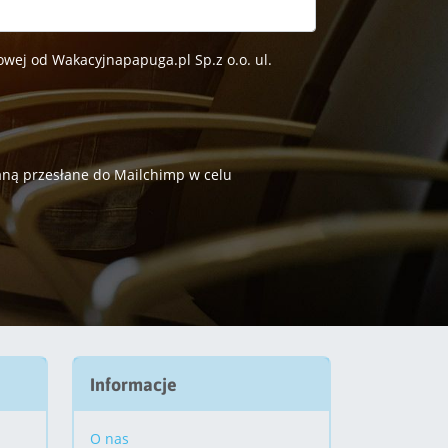
wej od Wakacyjnapapuga.pl Sp.z o.o. ul.
taną przesłane do Mailchimp w celu
Informacje
O nas