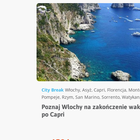
City Break
Włochy
,
Asyż
,
Capri
,
Florencja
,
Mont
Pompeje
,
Rzym
,
San Marino
,
Sorrento
,
Watykan
Poznaj Włochy na zakończenie wakac
po Capri