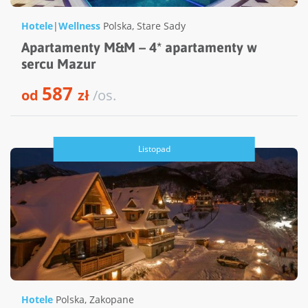
Hotele
|
Wellness
Polska
,
Stare Sady
Apartamenty M&M – 4* apartamenty w
sercu Mazur
587
od
zł
/os.
Listopad
Hotele
Polska
,
Zakopane