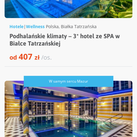
Hotele
|
Wellness
Polska
,
Białka Tatrzańska
Podhalańskie klimaty – 3* hotel ze SPA w
Białce Tatrzańskiej
407
od
zł
/os.
W samym sercu Mazur