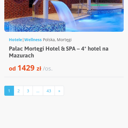
Hotele
|
Wellness
Polska
,
Mortęgi
Pałac Mortęgi Hotel & SPA – 4* hotel na
Mazurach
1429
od
zł
/os.
1
2
3
…
43
»