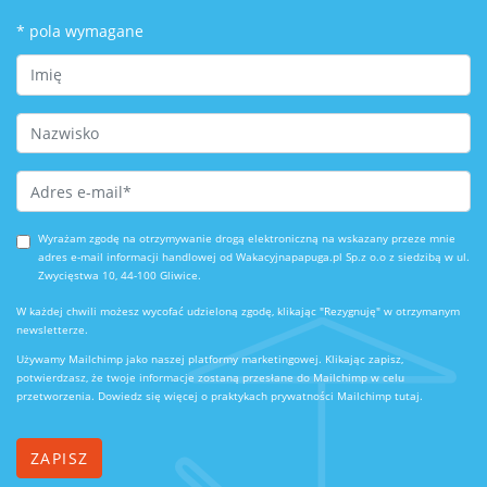
*
pola wymagane
First Name
Last Name
Email Address
*
Wyrażam zgodę na otrzymywanie drogą elektroniczną na wskazany przeze mnie
adres e-mail informacji handlowej od Wakacyjnapapuga.pl Sp.z o.o z siedzibą w ul.
Zwycięstwa 10, 44-100 Gliwice.
W każdej chwili możesz wycofać udzieloną zgodę, klikając "Rezygnuję" w otrzymanym
newsletterze.
Używamy Mailchimp jako naszej platformy marketingowej. Klikając zapisz,
potwierdzasz, że twoje informacje zostaną przesłane do Mailchimp w celu
przetworzenia.
Dowiedz się więcej o praktykach prywatności Mailchimp tutaj.