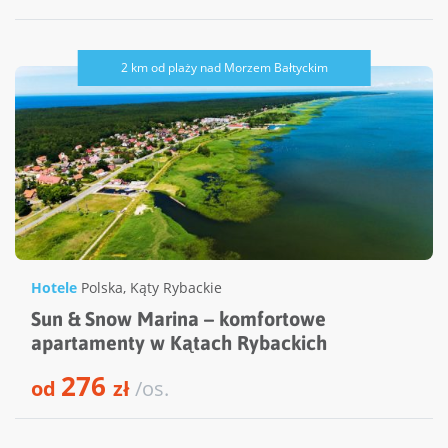
2 km od plaży nad Morzem Bałtyckim
Hotele
Polska
,
Kąty Rybackie
Sun & Snow Marina – komfortowe
apartamenty w Kątach Rybackich
276
od
zł
/os.