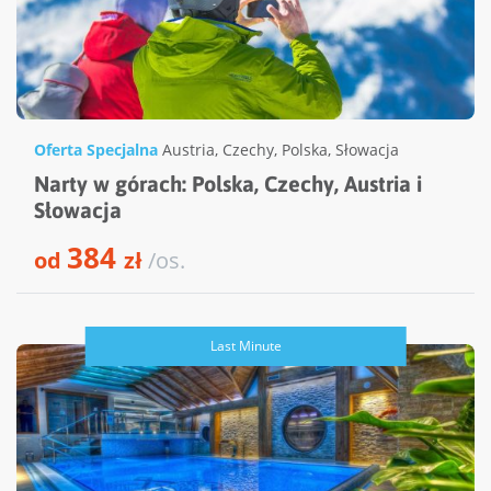
Oferta Specjalna
Austria
,
Czechy
,
Polska
,
Słowacja
Narty w górach: Polska, Czechy, Austria i
Słowacja
384
od
zł
/os.
Last Minute