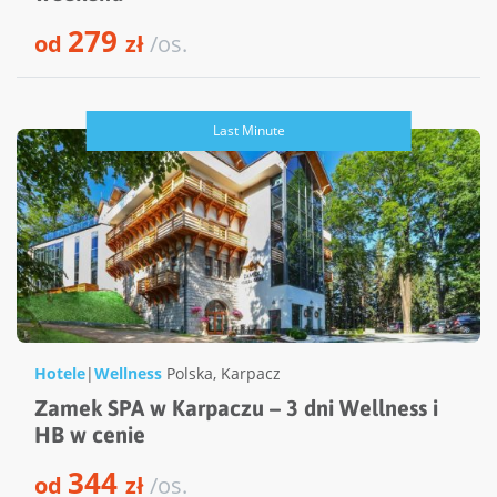
279
od
zł
/os.
Last Minute
Hotele
|
Wellness
Polska
,
Karpacz
Zamek SPA w Karpaczu – 3 dni Wellness i
HB w cenie
344
od
zł
/os.