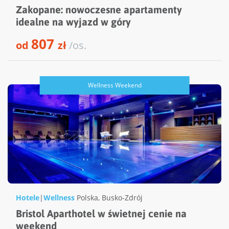
Zakopane: nowoczesne apartamenty
idealne na wyjazd w góry
807
od
zł
/os.
Wellness Weekend
Hotele
|
Wellness
Polska
,
Busko-Zdrój
Bristol Aparthotel w świetnej cenie na
weekend