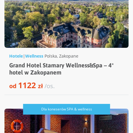
Hotele
|
Wellness
Polska
,
Zakopane
Grand Hotel Stamary Wellness&Spa – 4*
hotel w Zakopanem
1122
od
zł
/os.
Dla koneserów SPA & wellness