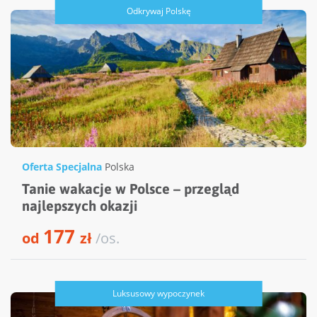
Odkrywaj Polskę
Oferta Specjalna
Polska
Tanie wakacje w Polsce – przegląd
najlepszych okazji
177
od
zł
/os.
Luksusowy wypoczynek