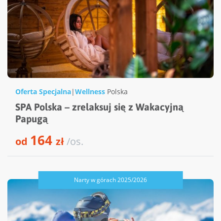
Oferta Specjalna
|
Wellness
Polska
SPA Polska – zrelaksuj się z Wakacyjną
Papugą
164
od
zł
/os.
Narty w górach 2025/2026