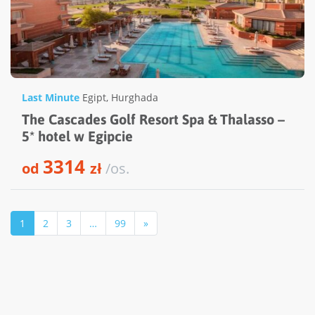
Last Minute
Egipt
,
Hurghada
The Cascades Golf Resort Spa & Thalasso –
5* hotel w Egipcie
3314
od
zł
/os.
1
2
3
…
99
»