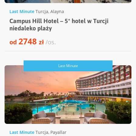
Last Minute
Turcja
,
Alayna
Campus Hill Hotel – 5* hotel w Turcji
niedaleko plaży
2748
od
zł
/os.
Last Minute
Last Minute
Turcja
,
Payallar