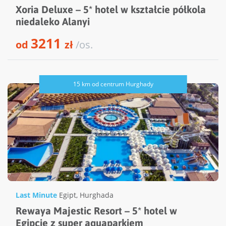
Xoria Deluxe – 5* hotel w kształcie półkola
niedaleko Alanyi
3211
od
zł
/os.
15 km od centrum Hurghady
Last Minute
Egipt
,
Hurghada
Rewaya Majestic Resort – 5* hotel w
Egipcie z super aquaparkiem