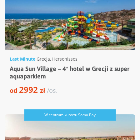
Last Minute
Grecja
,
Hersonissos
Aqua Sun Village – 4* hotel w Grecji z super
aquaparkiem
2992
od
zł
/os.
W centrum kurortu Soma Bay