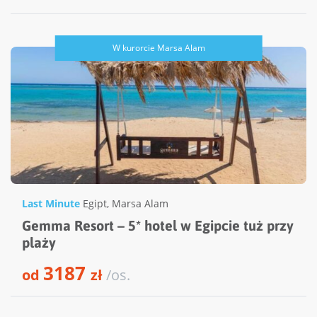
W kurorcie Marsa Alam
Last Minute
Egipt
,
Marsa Alam
Gemma Resort – 5* hotel w Egipcie tuż przy
plaży
3187
od
zł
/os.