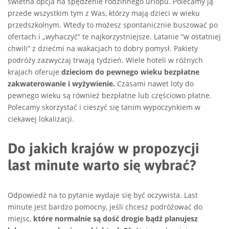
świetna opcja na spędzenie rodzinnego urlopu. Polecamy ją
przede wszystkim tym z Was, którzy mają dzieci w wieku
przedszkolnym. Wtedy to możesz spontanicznie buszować po
ofertach i „wyhaczyć“ te najkorzystniejsze. Latanie “w ostatniej
chwili” z dziećmi na wakacjach to dobry pomysł. Pakiety
podróży zazwyczaj trwają tydzień. Wiele hoteli w różnych
krajach oferuje
dzieciom do pewnego wieku bezpłatne
zakwaterowanie i wyżywienie.
Czasami nawet loty do
pewnego wieku są również bezpłatne lub częściowo płatne.
Polecamy skorzystać i cieszyć się tanim wypoczynkiem w
ciekawej lokalizacji.
Do jakich krajów w propozycji
last minute warto się wybrać?
Odpowiedź na to pytanie wydaje się być oczywista. Last
minute jest bardzo pomocny, jeśli chcesz podróżować do
miejsc,
które normalnie są dość drogie bądź planujesz