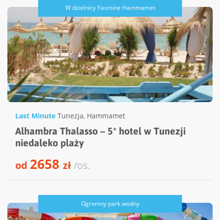
W dzielnicy Yasmine Hammamet
Last Minute
Tunezja
,
Hammamet
Alhambra Thalasso – 5* hotel w Tunezji
niedaleko plaży
2658
od
zł
/os.
Ogromny park wodny