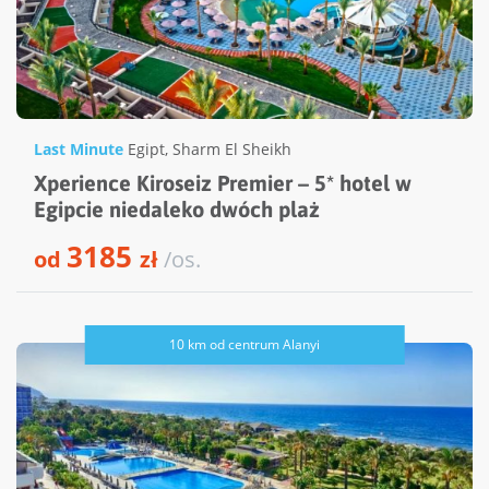
Last Minute
Egipt
,
Sharm El Sheikh
Xperience Kiroseiz Premier – 5* hotel w
Egipcie niedaleko dwóch plaż
3185
od
zł
/os.
10 km od centrum Alanyi