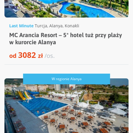
Last Minute
Turcja
,
Alanya
,
Konakli
MC Arancia Resort – 5* hotel tuż przy plaży
w kurorcie Alanya
3082
od
zł
/os.
W regionie Alanya