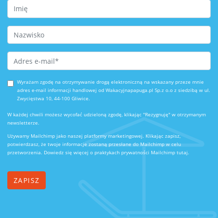
First Name
Last Name
Email Address
*
Wyrażam zgodę na otrzymywanie drogą elektroniczną na wskazany przeze mnie
adres e-mail informacji handlowej od Wakacyjnapapuga.pl Sp.z o.o z siedzibą w ul.
Zwycięstwa 10, 44-100 Gliwice.
W każdej chwili możesz wycofać udzieloną zgodę, klikając "Rezygnuję" w otrzymanym
newsletterze.
Używamy Mailchimp jako naszej platformy marketingowej. Klikając zapisz,
potwierdzasz, że twoje informacje zostaną przesłane do Mailchimp w celu
przetworzenia.
Dowiedz się więcej o praktykach prywatności Mailchimp tutaj.