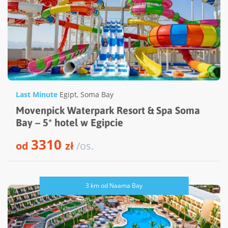
Last Minute
Egipt
,
Soma Bay
Movenpick Waterpark Resort & Spa Soma
Bay – 5* hotel w Egipcie
3310
od
zł
/os.
3 km od Naama Bay