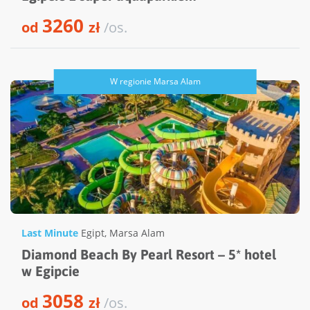
3260
od
zł
/os.
W regionie Marsa Alam
Last Minute
Egipt
,
Marsa Alam
Diamond Beach By Pearl Resort – 5* hotel
w Egipcie
3058
od
zł
/os.