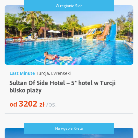
W regionie Side
Last Minute
Turcja
,
Evrenseki
Sultan Of Side Hotel – 5* hotel w Turcji
blisko plaży
3202
od
zł
/os.
Na wyspie Kreta