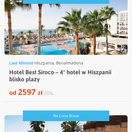
Last Minute
Hiszpania
,
Benalmádena
Hotel Best Siroco – 4* hotel w Hiszpanii
blisko plaży
2597
od
zł
/os.
Na Costa Brava