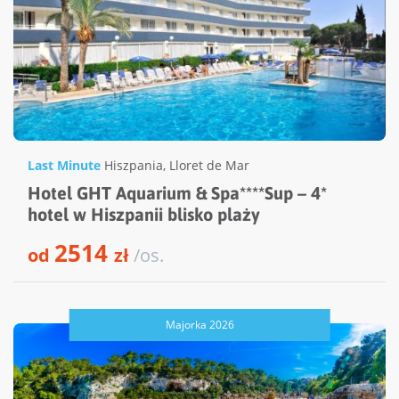
Last Minute
Hiszpania
,
Lloret de Mar
Hotel GHT Aquarium & Spa****Sup – 4*
hotel w Hiszpanii blisko plaży
2514
od
zł
/os.
Majorka 2026