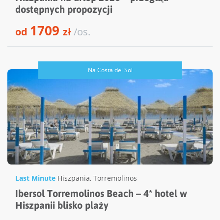
dostępnych propozycji
1709
od
zł
/os.
Na Costa del Sol
Last Minute
Hiszpania
,
Torremolinos
Ibersol Torremolinos Beach – 4* hotel w
Hiszpanii blisko plaży