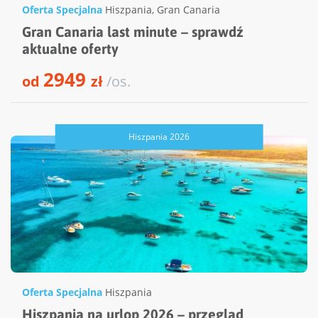
Oferta Specjalna
Hiszpania
,
Gran Canaria
Gran Canaria last minute – sprawdź
aktualne oferty
2949
od
zł
/os.
Hiszpania 2026
Oferta Specjalna
Hiszpania
Hiszpania na urlop 2026 – przegląd