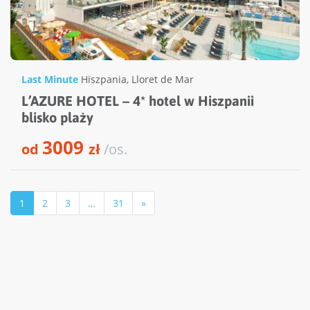
Last Minute
Hiszpania
,
Lloret de Mar
L’AZURE HOTEL – 4* hotel w Hiszpanii
blisko plaży
3009
od
zł
/os.
1
2
3
…
31
»