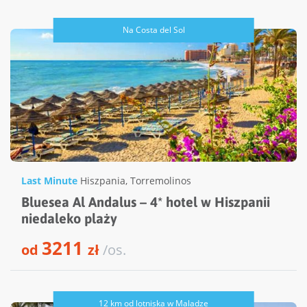
Na Costa del Sol
Last Minute
Hiszpania
,
Torremolinos
Bluesea Al Andalus – 4* hotel w Hiszpanii
niedaleko plaży
3211
od
zł
/os.
12 km od lotniska w Maladze