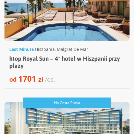
Last Minute
Hiszpania
,
Malgrat De Mar
htop Royal Sun – 4* hotel w Hiszpanii przy
plaży
1701
od
zł
/os.
Na Costa Brava