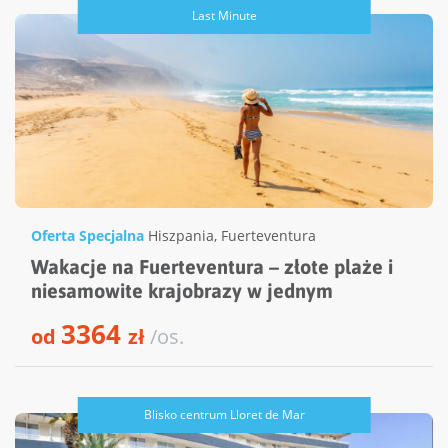
Last Minute
Oferta Specjalna
Hiszpania
,
Fuerteventura
Wakacje na Fuerteventura – złote plaże i
niesamowite krajobrazy w jednym
3364
od
zł
/os.
Blisko centrum Lloret de Mar