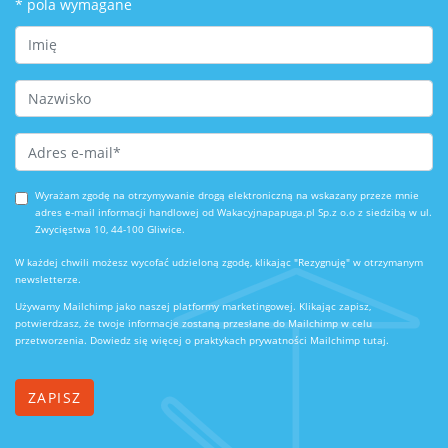
*
pola wymagane
First Name
Last Name
Email Address
*
Wyrażam zgodę na otrzymywanie drogą elektroniczną na wskazany przeze mnie
adres e-mail informacji handlowej od Wakacyjnapapuga.pl Sp.z o.o z siedzibą w ul.
Zwycięstwa 10, 44-100 Gliwice.
W każdej chwili możesz wycofać udzieloną zgodę, klikając "Rezygnuję" w otrzymanym
newsletterze.
Używamy Mailchimp jako naszej platformy marketingowej. Klikając zapisz,
potwierdzasz, że twoje informacje zostaną przesłane do Mailchimp w celu
przetworzenia.
Dowiedz się więcej o praktykach prywatności Mailchimp tutaj.