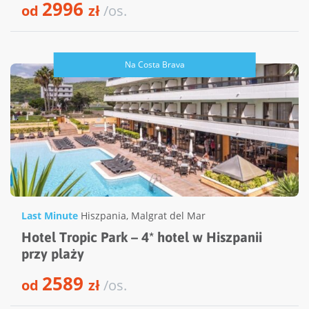
2996
od
zł
/os.
Na Costa Brava
Last Minute
Hiszpania
,
Malgrat del Mar
Hotel Tropic Park – 4* hotel w Hiszpanii
przy plaży
2589
od
zł
/os.