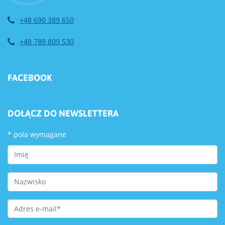
+48 690 389 650
+48 789 809 530
FACEBOOK
DOŁĄCZ DO NEWSLETTERA
*
pola wymagane
First Name
Last Name
Email Address
*