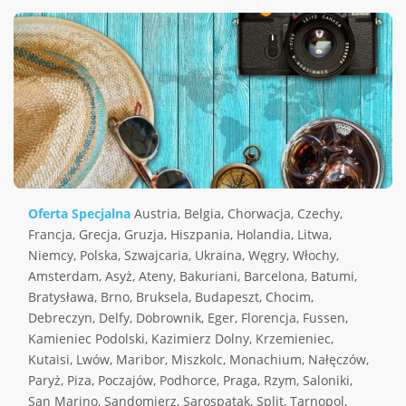
Oferta Specjalna
Austria
,
Belgia
,
Chorwacja
,
Czechy
,
Francja
,
Grecja
,
Gruzja
,
Hiszpania
,
Holandia
,
Litwa
,
Niemcy
,
Polska
,
Szwajcaria
,
Ukraina
,
Węgry
,
Włochy
,
Amsterdam
,
Asyż
,
Ateny
,
Bakuriani
,
Barcelona
,
Batumi
,
Bratysława
,
Brno
,
Bruksela
,
Budapeszt
,
Chocim
,
Debreczyn
,
Delfy
,
Dobrownik
,
Eger
,
Florencja
,
Fussen
,
Kamieniec Podolski
,
Kazimierz Dolny
,
Krzemieniec
,
Kutaisi
,
Lwów
,
Maribor
,
Miszkolc
,
Monachium
,
Nałęczów
,
Paryż
,
Piza
,
Poczajów
,
Podhorce
,
Praga
,
Rzym
,
Saloniki
,
San Marino
,
Sandomierz
,
Sarospatak
,
Split
,
Tarnopol
,