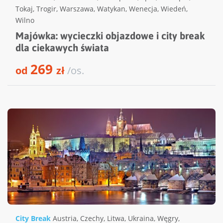
Tokaj
,
Trogir
,
Warszawa
,
Watykan
,
Wenecja
,
Wiedeń
,
Wilno
Majówka: wycieczki objazdowe i city break
dla ciekawych świata
269
od
zł
/os.
City Break
Austria
,
Czechy
,
Litwa
,
Ukraina
,
Węgry
,