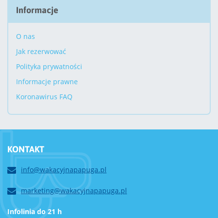
Informacje
O nas
Jak rezerwować
Polityka prywatności
Informacje prawne
Koronawirus FAQ
KONTAKT
info@wakacyjnapapuga.pl
marketing@wakacyjnapapuga.pl
Infolinia do 21 h