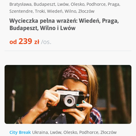
Bratysława
,
Budapeszt
,
Lwów
,
Olesko
,
Podhorce
,
Praga
,
Szentendre
,
Troki
,
Wiedeń
,
Wilno
,
Złoczów
Wycieczka pełna wrażeń: Wiedeń, Praga,
Budapeszt, Wilno i Lwów
239
od
zł
/os.
City Break
Ukraina
,
Lwów
,
Olesko
,
Podhorce
,
Złoczów