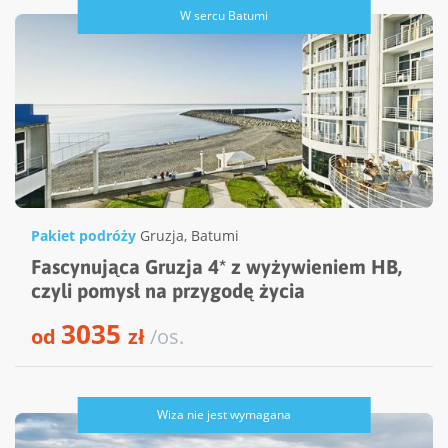
W sercu Batumi
Pakiet podróży
Gruzja
,
Batumi
Fascynująca Gruzja 4* z wyżywieniem HB,
czyli pomysł na przygodę życia
3035
od
zł
/os.
Wiza nie jest wymagana