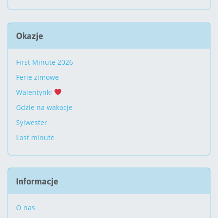
Okazje
First Minute 2026
Ferie zimowe
Walentynki
Gdzie na wakacje
Sylwester
Last minute
Informacje
O nas