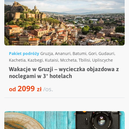
Pakiet podróży
Gruzja
,
Ananuri
,
Batumi
,
Gori
,
Gudauri
,
Kachetia
,
Kazbegi
,
Kutaisi
,
Mccheta
,
Tbilisi
,
Upliscyche
Wakacje w Gruzji – wycieczka objazdowa z
noclegami w 3* hotelach
2099
od
zł
/os.