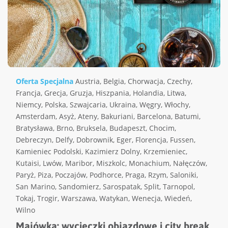
Oferta Specjalna
Austria
,
Belgia
,
Chorwacja
,
Czechy
,
Francja
,
Grecja
,
Gruzja
,
Hiszpania
,
Holandia
,
Litwa
,
Niemcy
,
Polska
,
Szwajcaria
,
Ukraina
,
Węgry
,
Włochy
,
Amsterdam
,
Asyż
,
Ateny
,
Bakuriani
,
Barcelona
,
Batumi
,
Bratysława
,
Brno
,
Bruksela
,
Budapeszt
,
Chocim
,
Debreczyn
,
Delfy
,
Dobrownik
,
Eger
,
Florencja
,
Fussen
,
Kamieniec Podolski
,
Kazimierz Dolny
,
Krzemieniec
,
Kutaisi
,
Lwów
,
Maribor
,
Miszkolc
,
Monachium
,
Nałęczów
,
Paryż
,
Piza
,
Poczajów
,
Podhorce
,
Praga
,
Rzym
,
Saloniki
,
San Marino
,
Sandomierz
,
Sarospatak
,
Split
,
Tarnopol
,
Tokaj
,
Trogir
,
Warszawa
,
Watykan
,
Wenecja
,
Wiedeń
,
Wilno
Majówka: wycieczki objazdowe i city break