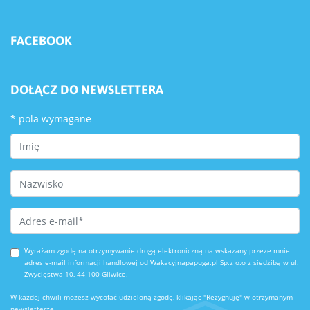
FACEBOOK
DOŁĄCZ DO NEWSLETTERA
*
pola wymagane
First Name
Last Name
Email Address
*
Wyrażam zgodę na otrzymywanie drogą elektroniczną na wskazany przeze mnie
adres e-mail informacji handlowej od Wakacyjnapapuga.pl Sp.z o.o z siedzibą w ul.
Zwycięstwa 10, 44-100 Gliwice.
W każdej chwili możesz wycofać udzieloną zgodę, klikając "Rezygnuję" w otrzymanym
newsletterze.