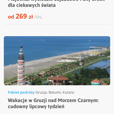
dla ciekawych świata
269
od
zł
/os.
Pakiet podróży
Gruzja
,
Batumi
,
Kutaisi
Wakacje w Gruzji nad Morzem Czarnym:
cudowny lipcowy tydzień