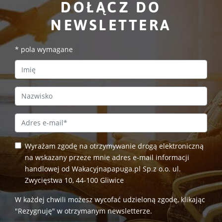
DOŁĄCZ DO
NEWSLETTERA
*
pola wymagane
First Name
Last Name
Email Address
*
Wyrażam zgodę na otrzymywanie drogą elektroniczną
na wskazany przeze mnie adres e-mail informacji
handlowej od Wakacyjnapapuga.pl Sp.z o.o. ul.
Zwycięstwa 10, 44-100 Gliwice
W każdej chwili możesz wycofać udzieloną zgodę, klikając
"Rezygnuję" w otrzymanym newsletterze.