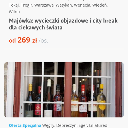
Tokaj
,
Trogir
,
Warszawa
,
Watykan
,
Wenecja
,
Wiedeń
,
Wilno
Majówka: wycieczki objazdowe i city break
dla ciekawych świata
269
od
zł
/os.
Oferta Specjalna
Węgry
,
Debreczyn
,
Eger
,
Lillafured
,