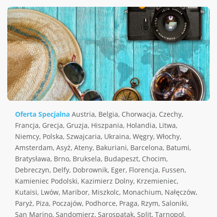
Oferta Specjalna
Austria
,
Belgia
,
Chorwacja
,
Czechy
,
Francja
,
Grecja
,
Gruzja
,
Hiszpania
,
Holandia
,
Litwa
,
Niemcy
,
Polska
,
Szwajcaria
,
Ukraina
,
Węgry
,
Włochy
,
Amsterdam
,
Asyż
,
Ateny
,
Bakuriani
,
Barcelona
,
Batumi
,
Bratysława
,
Brno
,
Bruksela
,
Budapeszt
,
Chocim
,
Debreczyn
,
Delfy
,
Dobrownik
,
Eger
,
Florencja
,
Fussen
,
Kamieniec Podolski
,
Kazimierz Dolny
,
Krzemieniec
,
Kutaisi
,
Lwów
,
Maribor
,
Miszkolc
,
Monachium
,
Nałęczów
,
Paryż
,
Piza
,
Poczajów
,
Podhorce
,
Praga
,
Rzym
,
Saloniki
,
San Marino
,
Sandomierz
,
Sarospatak
,
Split
,
Tarnopol
,