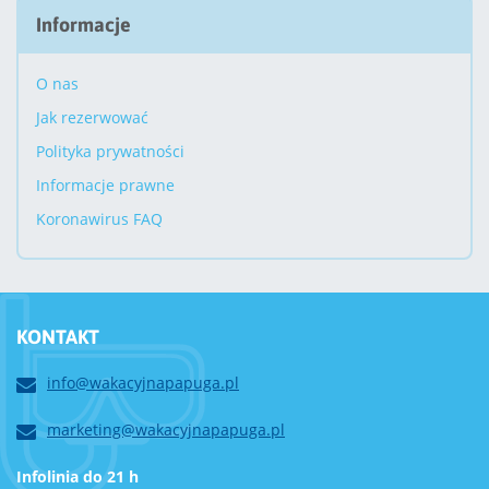
Informacje
O nas
Jak rezerwować
Polityka prywatności
Informacje prawne
Koronawirus FAQ
KONTAKT
info@wakacyjnapapuga.pl
marketing@wakacyjnapapuga.pl
Infolinia do 21 h