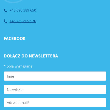
+48 690 389 650
+48 789 809 530
FACEBOOK
DOŁĄCZ DO NEWSLETTERA
*
pola wymagane
First Name
Last Name
Email Address
*