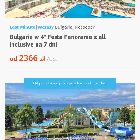
Last Minute
|
Wczasy
Bułgaria
,
Nessebar
Bułgaria w 4* Festa Panorama z all
inclusive na 7 dni
2366
od
zł
/os.
Od południowej strony półwyspu Nessebar