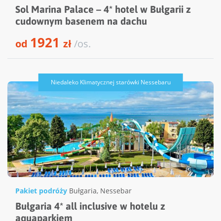
Sol Marina Palace – 4* hotel w Bułgarii z
cudownym basenem na dachu
1921
od
zł
/os.
Niedaleko Klimatycznej starówki Nessebaru
Pakiet podróży
Bułgaria
,
Nessebar
Bułgaria 4* all inclusive w hotelu z
aquaparkiem