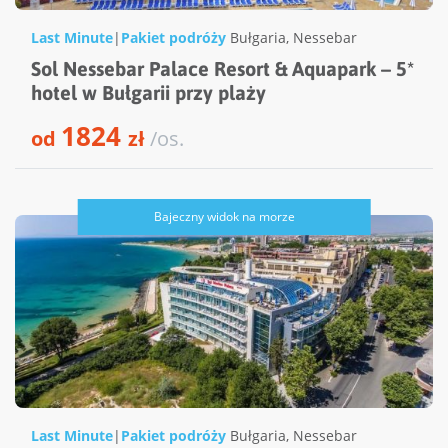
Last Minute
|
Pakiet podróży
Bułgaria
,
Nessebar
Sol Nessebar Palace Resort & Aquapark – 5*
hotel w Bułgarii przy plaży
1824
od
zł
/os.
Bajeczny widok na morze
Last Minute
|
Pakiet podróży
Bułgaria
,
Nessebar