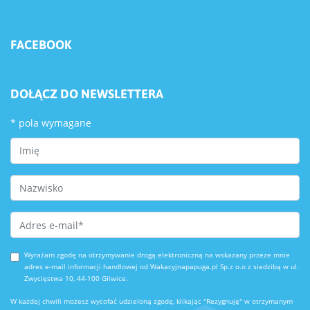
FACEBOOK
DOŁĄCZ DO NEWSLETTERA
*
pola wymagane
First Name
Last Name
Email Address
*
Wyrażam zgodę na otrzymywanie drogą elektroniczną na wskazany przeze mnie
adres e-mail informacji handlowej od Wakacyjnapapuga.pl Sp.z o.o z siedzibą w ul.
Zwycięstwa 10, 44-100 Gliwice.
W każdej chwili możesz wycofać udzieloną zgodę, klikając "Rezygnuję" w otrzymanym