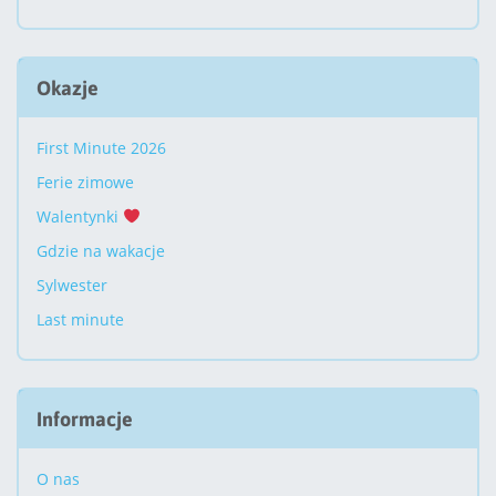
Okazje
First Minute 2026
Ferie zimowe
Walentynki
Gdzie na wakacje
Sylwester
Last minute
Informacje
O nas