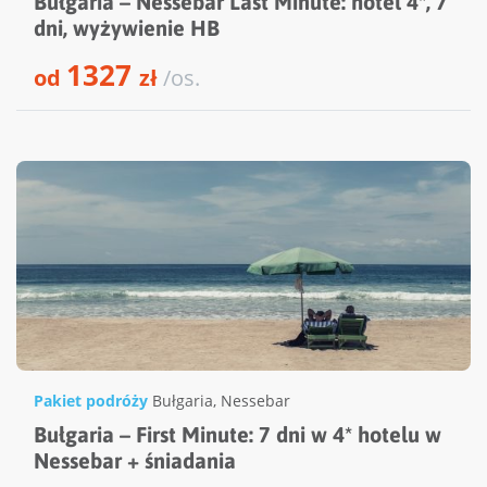
Bułgaria – Nessebar Last Minute: hotel 4*, 7
dni, wyżywienie HB
1327
od
zł
/os.
Pakiet podróży
Bułgaria
,
Nessebar
Bułgaria – First Minute: 7 dni w 4* hotelu w
Nessebar + śniadania