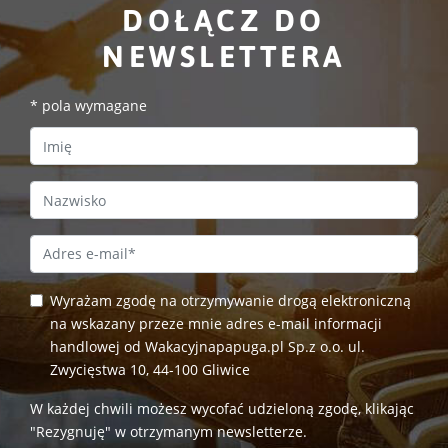
DOŁĄCZ DO
NEWSLETTERA
*
pola wymagane
First Name
Last Name
Email Address
*
Wyrażam zgodę na otrzymywanie drogą elektroniczną
na wskazany przeze mnie adres e-mail informacji
handlowej od Wakacyjnapapuga.pl Sp.z o.o. ul.
Zwycięstwa 10, 44-100 Gliwice
W każdej chwili możesz wycofać udzieloną zgodę, klikając
"Rezygnuję" w otrzymanym newsletterze.