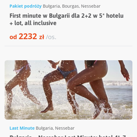
Pakiet podróży
Bułgaria
,
Bourgas
,
Nessebar
First minute w Bułgarii dla 2+2 w 5* hotelu
+ lot, all inclusive
2232
od
zł
/os.
Last Minute
Bułgaria
,
Nessebar