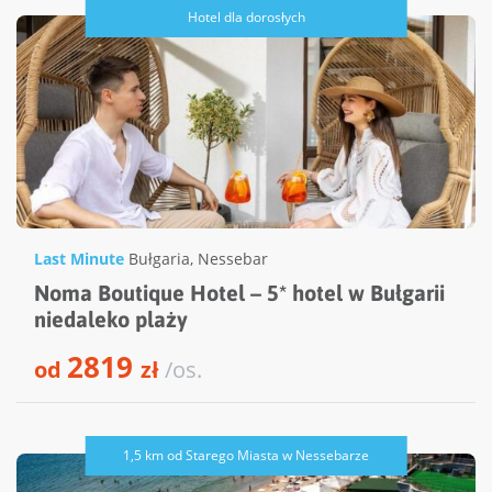
Hotel dla dorosłych
Last Minute
Bułgaria
,
Nessebar
Noma Boutique Hotel – 5* hotel w Bułgarii
niedaleko plaży
2819
od
zł
/os.
1,5 km od Starego Miasta w Nessebarze