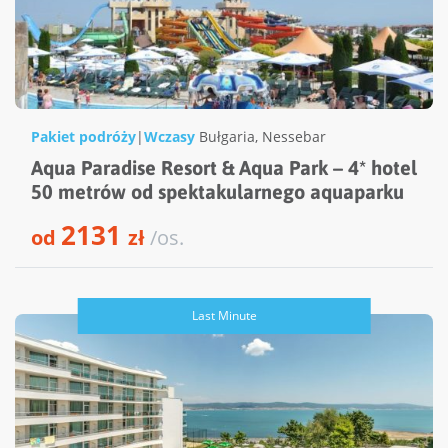
Pakiet podróży
|
Wczasy
Bułgaria
,
Nessebar
Aqua Paradise Resort & Aqua Park – 4* hotel
50 metrów od spektakularnego aquaparku
2131
od
zł
/os.
Last Minute