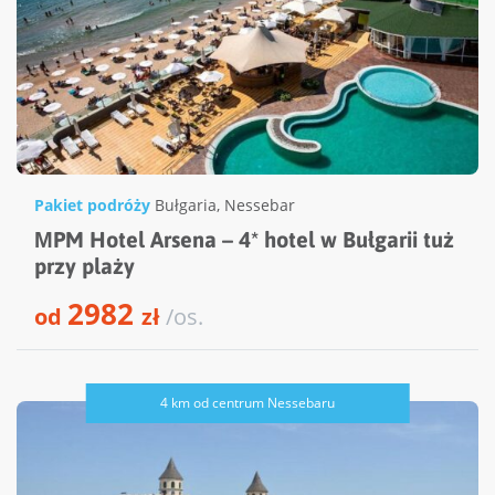
Pakiet podróży
Bułgaria
,
Nessebar
МPM Hotel Arsena – 4* hotel w Bułgarii tuż
przy plaży
2982
od
zł
/os.
4 km od centrum Nessebaru