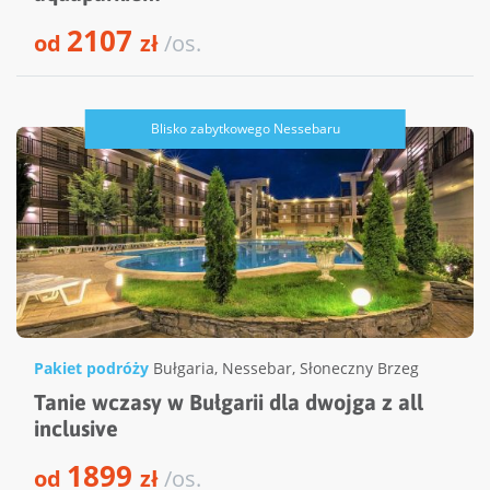
2107
od
zł
/os.
Blisko zabytkowego Nessebaru
Pakiet podróży
Bułgaria
,
Nessebar
,
Słoneczny Brzeg
Tanie wczasy w Bułgarii dla dwojga z all
inclusive
1899
od
zł
/os.