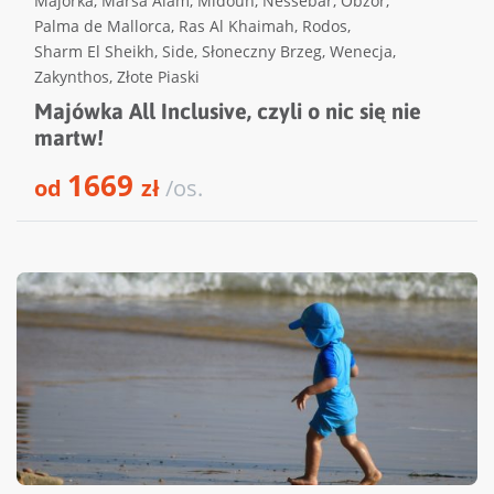
Majorka
,
Marsa Alam
,
Midoun
,
Nessebar
,
Obzor
,
Palma de Mallorca
,
Ras Al Khaimah
,
Rodos
,
Sharm El Sheikh
,
Side
,
Słoneczny Brzeg
,
Wenecja
,
Zakynthos
,
Złote Piaski
Majówka All Inclusive, czyli o nic się nie
martw!
1669
od
zł
/os.