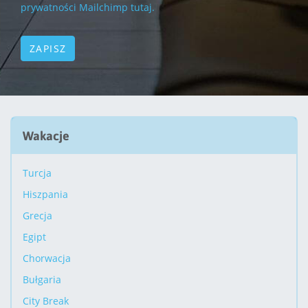
prywatności Mailchimp tutaj.
Wakacje
Turcja
Hiszpania
Grecja
Egipt
Chorwacja
Bułgaria
City Break