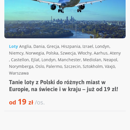
Loty
Anglia
,
Dania
,
Grecja
,
Hiszpania
,
Izrael
,
Londyn
,
Niemcy
,
Norwegia
,
Polska
,
Szwecja
,
Włochy
,
Aarhus
,
Ateny
,
Castellon
,
Ejlat
,
Londyn
,
Manchester
,
Mediolan
,
Neapol
,
Norymberga
,
Oslo
,
Palermo
,
Szczecin
,
Sztokholm
,
Växjö
,
Warszawa
Tanie loty z Polski do różnych miast w
Europie, na świecie i w kraju – już od 19 zł!
19
od
zł
/os.