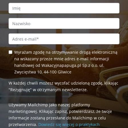
First Name
Last Name
Email Address
*
Wyrażam zgodę na otrzymywanie drogą elektroniczną
na wskazany przeze mnie adres e-mail informacji
handlowej od Wakacyjnapapuga.pl Sp.z o.o. ul.
Zwycięstwa 10, 44-100 Gliwice
W każdej chwili możesz wycofać udzieloną zgodę, klikając
"Rezygnuję" w otrzymanym newsletterze.
Używamy Mailchimp jako naszej platformy
marketingowej. Klikając zapisz, potwierdzasz, że twoje
informacje zostaną przesłane do Mailchimp w celu
przetworzenia.
Dowiedz się więcej o praktykach