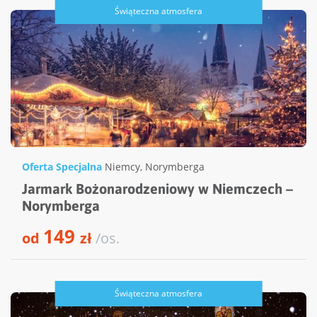
Świąteczna atmosfera
Oferta Specjalna
Niemcy
,
Norymberga
Jarmark Bożonarodzeniowy w Niemczech –
Norymberga
149
od
zł
/os.
Świąteczna atmosfera