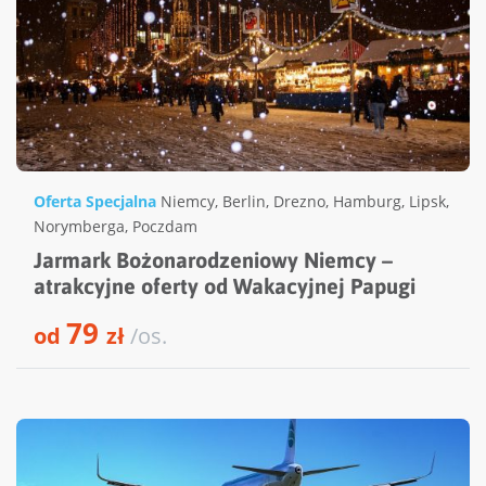
Oferta Specjalna
Niemcy
,
Berlin
,
Drezno
,
Hamburg
,
Lipsk
,
Norymberga
,
Poczdam
Jarmark Bożonarodzeniowy Niemcy –
atrakcyjne oferty od Wakacyjnej Papugi
79
od
zł
/os.