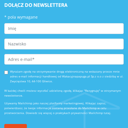
DOŁĄCZ DO NEWSLETTERA
*
pola wymagane
First Name
Last Name
Email Address
*
Wyrażam zgodę na otrzymywanie drogą elektroniczną na wskazany przeze mnie
adres e-mail informacji handlowej od Wakacyjnapapuga.pl Sp.z o.o z siedzibą w ul.
Zwycięstwa 10, 44-100 Gliwice.
W każdej chwili możesz wycofać udzieloną zgodę, klikając "Rezygnuję" w otrzymanym
newsletterze.
Używamy Mailchimp jako naszej platformy marketingowej. Klikając zapisz,
potwierdzasz, że twoje informacje zostaną przesłane do Mailchimp w celu
przetworzenia.
Dowiedz się więcej o praktykach prywatności Mailchimp tutaj.