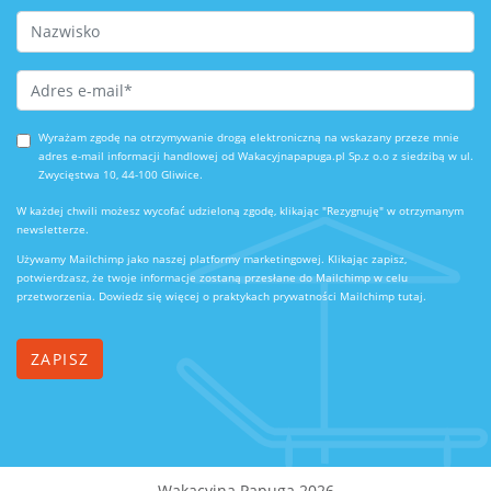
Last Name
Email Address
*
Wyrażam zgodę na otrzymywanie drogą elektroniczną na wskazany przeze mnie
adres e-mail informacji handlowej od Wakacyjnapapuga.pl Sp.z o.o z siedzibą w ul.
Zwycięstwa 10, 44-100 Gliwice.
W każdej chwili możesz wycofać udzieloną zgodę, klikając "Rezygnuję" w otrzymanym
newsletterze.
Używamy Mailchimp jako naszej platformy marketingowej. Klikając zapisz,
potwierdzasz, że twoje informacje zostaną przesłane do Mailchimp w celu
przetworzenia.
Dowiedz się więcej o praktykach prywatności Mailchimp tutaj.
Wakacyjna Papuga 2026