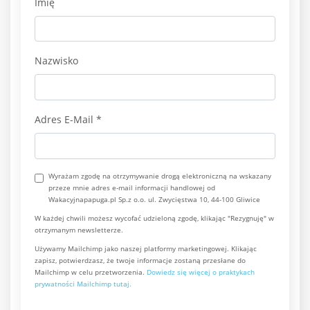
Imię
Nazwisko
Adres E-Mail
*
Wyrażam zgodę na otrzymywanie drogą elektroniczną na wskazany
przeze mnie adres e-mail informacji handlowej od
Wakacyjnapapuga.pl Sp.z o.o. ul. Zwycięstwa 10, 44-100 Gliwice
W każdej chwili możesz wycofać udzieloną zgodę, klikając "Rezygnuję" w
otrzymanym newsletterze.
Używamy Mailchimp jako naszej platformy marketingowej. Klikając
zapisz, potwierdzasz, że twoje informacje zostaną przesłane do
Mailchimp w celu przetworzenia.
Dowiedz się więcej o praktykach
prywatności Mailchimp tutaj.