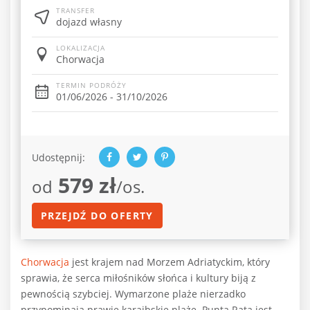
TRANSFER
dojazd własny
LOKALIZACJA
Chorwacja
TERMIN PODRÓŻY
01/06/2026 - 31/10/2026
Udostępnij:
579 zł
od
/os.
PRZEJDŹ DO OFERTY
Chorwacja
jest krajem nad Morzem Adriatyckim, który
sprawia, że serca miłośników słońca i kultury biją z
pewnością szybciej. Wymarzone plaże nierzadko
przypominają prawie karaibskie plaże. Punta Rata jest