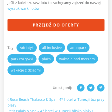
Jeśli z kolei szukasz lotu to zachęcamy zajrzeć do naszej
wyszukiwarki lotów
.
PRZEJDŹ DO OFERTY
Tagi:
Adriatyk
all inclusive
aquapark
park rozrywki
plaża
wakacje nad morzem
wakacje z dziećmi
Udostępnij:
Nawigacja po artykułach
Rosa Beach Thalasso & Spa – 4* hotel w Tunezji tuż przy
plaży
Petit Palais & Spa – 4* hotel w Tunezji blisko plaży