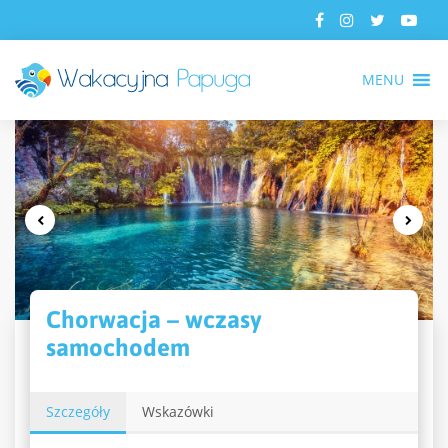
MENU
Chorwacja – wczasy
samochodem
Szczegóły
Wskazówki