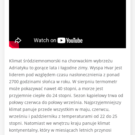
Klimat śródziemnomorski na chorwackim wybrzeżu
Adriatyku to gorące lata i łagodne zimy. Wyspa Hvar jest
liderem pod względem czasu nasłonecznienia z ponad
2700 godzinami słońca w roku. W sierpniu termometr
może pokazywać nawet 40 stopni, a morze jest
przyjemnie ciepłe do 24 stopni. Sezon kąpielowy trwa od
połowy czerwca do połowy września. Najprzyjemniejszy
klimat panuje przede wszystkim w maju, czerwcu,
wrześniu i październiku z temperaturami od 22 do 25
stopni. Natomiast we wnętrzu kraju panuje klimat
kontynentalny, który w miesiącach letnich przynosi