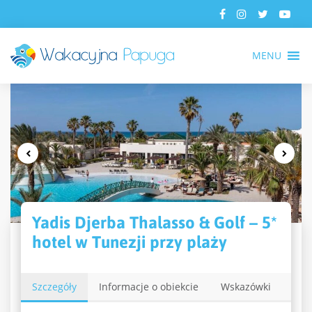
MENU
Yadis Djerba Thalasso & Golf – 5*
hotel w Tunezji przy plaży
Szczegóły
Informacje o obiekcie
Wskazówki