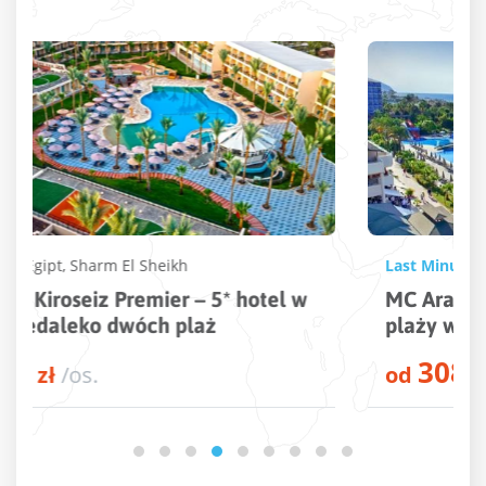
Last Minute
Turcja
,
Alanya
,
Konakli
MC Arancia Resort – 5* hotel tuż przy
plaży w kurorcie Alanya
3082
od
zł
/os.