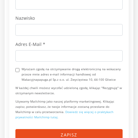
Nazwisko
Adres E-Mail
*
Wyrażam zgodę na otrzymywanie drogą elektroniczną na wskazany
przeze mnie adres e-mail informacji handlowej od
Wakacyjnapapuga.pl Sp.z o.o. ul. Zwycięstwa 10, 44-100 Gliwice
W każdej chwili możesz wycofać udzieloną zgodę, klikając "Rezygnuję" w
otrzymanym newsletterze.
Używamy Mailchimp jako naszej platformy marketingowej. Klikając
zapisz, potwierdzasz, że twoje informacje zostaną przesłane do
Mailchimp w celu przetworzenia.
Dowiedz się więcej o praktykach
prywatności Mailchimp tutaj.
ZAPISZ