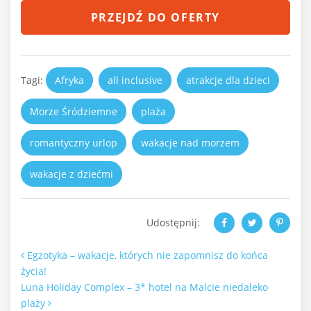
PRZEJDŹ DO OFERTY
Tagi:
Afryka
all inclusive
atrakcje dla dzieci
Morze Śródziemne
plaża
romantyczny urlop
wakacje nad morzem
wakacje z dziećmi
Udostępnij:
Nawigacja po artykułach
Egzotyka – wakacje, których nie zapomnisz do końca
życia!
Luna Holiday Complex – 3* hotel na Malcie niedaleko
plaży