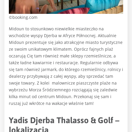
©booking.com
Midoun to stosunkowo niewielkie miasteczko na
wschodzie wyspy Djerba w Afryce Północnej. Aktualnie
Midoun prezentuje się jako atrakcyjne miasto turystyczne
ze swoim unikatowym klimatem. Oprócz fajnych plaż
oczarują Cię tam również małe sklepy rzemieślnicze, a
także ładne kawiarnie i restauracje. Regularnie odbywa
się tam również jarmark, do którego rzemieślnicy, rolnicy i
dealerzy przybywają z całej wyspy, aby sprzedać tam
swoje towary. Z kolei
malownicze piaszczyste plaże na
wybrzeżu Morza Śródziemnego rozciągają się zaledwie
kilka minut od centrum Midoun. Przekonaj się sam i
ruszaj już wkrótce na wakacje właśnie tam!
Yadis Djerba Thalasso & Golf –
lokalizacja