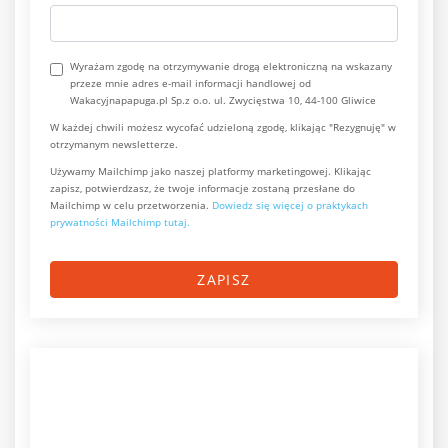
Wyrażam zgodę na otrzymywanie drogą elektroniczną na wskazany
przeze mnie adres e-mail informacji handlowej od
Wakacyjnapapuga.pl Sp.z o.o. ul. Zwycięstwa 10, 44-100 Gliwice
W każdej chwili możesz wycofać udzieloną zgodę, klikając "Rezygnuję" w
otrzymanym newsletterze.
Używamy Mailchimp jako naszej platformy marketingowej. Klikając
zapisz, potwierdzasz, że twoje informacje zostaną przesłane do
Mailchimp w celu przetworzenia.
Dowiedz się więcej o praktykach
prywatności Mailchimp tutaj.
ZAPISZ