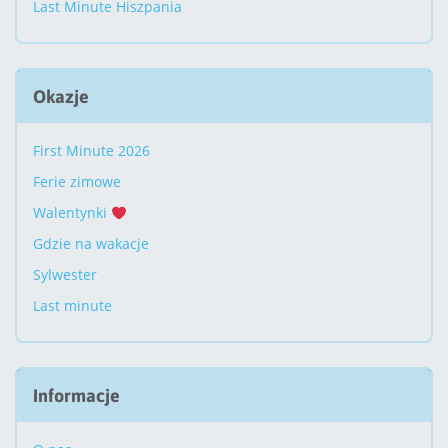
Last Minute Hiszpania
Okazje
First Minute 2026
Ferie zimowe
Walentynki
Gdzie na wakacje
Sylwester
Last minute
Informacje