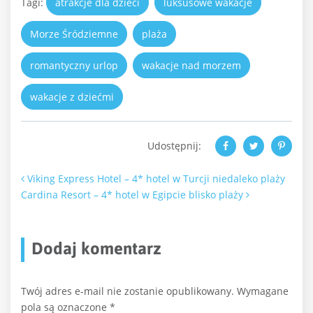
Tagi:
atrakcje dla dzieci
luksusowe wakacje
Morze Śródziemne
plaża
romantyczny urlop
wakacje nad morzem
wakacje z dziećmi
Udostępnij:
Nawigacja po artykułach
Viking Express Hotel – 4* hotel w Turcji niedaleko plaży
Cardina Resort – 4* hotel w Egipcie blisko plaży
Dodaj komentarz
Twój adres e-mail nie zostanie opublikowany.
Wymagane
pola są oznaczone
*