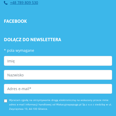
+48 789 809 530
FACEBOOK
DOŁĄCZ DO NEWSLETTERA
*
pola wymagane
First Name
Last Name
Email Address
*
Wyrażam zgodę na otrzymywanie drogą elektroniczną na wskazany przeze mnie
adres e-mail informacji handlowej od Wakacyjnapapuga.pl Sp.z o.o z siedzibą w ul.
Zwycięstwa 10, 44-100 Gliwice.