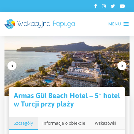
MENU
Armas Gül Beach Hotel – 5* hotel
w Turcji przy plaży
Szczegóły
Informacje o obiekcie
Wskazówki