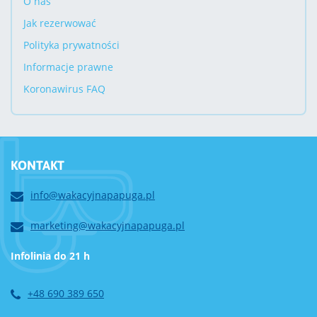
O nas
Jak rezerwować
Polityka prywatności
Informacje prawne
Koronawirus FAQ
KONTAKT
info@wakacyjnapapuga.pl
marketing@wakacyjnapapuga.pl
Infolinia do 21 h
+48 690 389 650