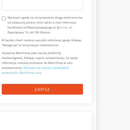
Wyrażam zgodę na otrzymywanie drogą elektroniczną
na wskazany przeze mnie adres e-mail informacji
handlowej od Wakacyjnapapuga.pl Sp.z o.o. ul.
Zwycięstwa 10, 44-100 Gliwice
W każdej chwili możesz wycofać udzieloną zgodę, klikając
"Rezygnuję" w otrzymanym newsletterze.
Używamy Mailchimp jako naszej platformy
marketingowej. Klikając zapisz, potwierdzasz, że twoje
informacje zostaną przesłane do Mailchimp w celu
przetworzenia.
Dowiedz się więcej o praktykach
prywatności Mailchimp tutaj.
ZAPISZ