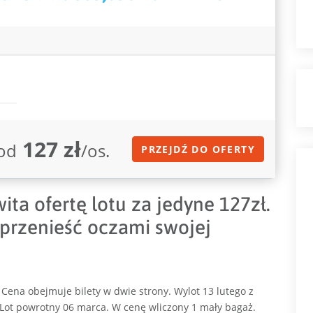
127 zł
od
/os.
PRZEJDŹ DO OFERTY
ta ofertę lotu za jedyne 127zł.
 przenieść oczami swojej
Cena obejmuje bilety w dwie strony. Wylot 13 lutego z
Lot powrotny 06 marca. W cenę wliczony 1 mały bagaż.