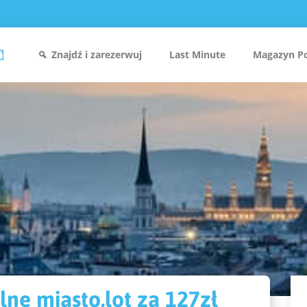
Znajdź i zarezerwuj
Last Minute
Magazyn P
ne miasto,lot za 127zł