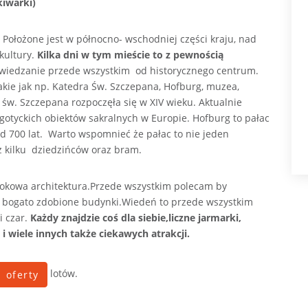
iwarki)
. Położone jest w północno- wschodniej części kraju, nad
kultury.
Kilka dni w tym mieście to z pewnością
wiedzanie przede wszystkim od historycznego centrum.
akie jak np. Katedra Św. Szczepana, Hofburg, muzea,
y św. Szczepana rozpoczęła się w XIV wieku. Aktualnie
gotyckich obiektów sakralnych w Europie. Hofburg to pałac
d 700 lat. Warto wspomnieć że pałac to nie jeden
z kilku dziedzińców oraz bram.
okowa architektura.Przede wszystkim polecam by
 na bogato zdobione budynki.Wiedeń to przede wszystkim
i czar.
Każdy znajdzie coś dla siebie,liczne jarmarki,
 i wiele innych także ciekawych atrakcji.
lotów.
oferty