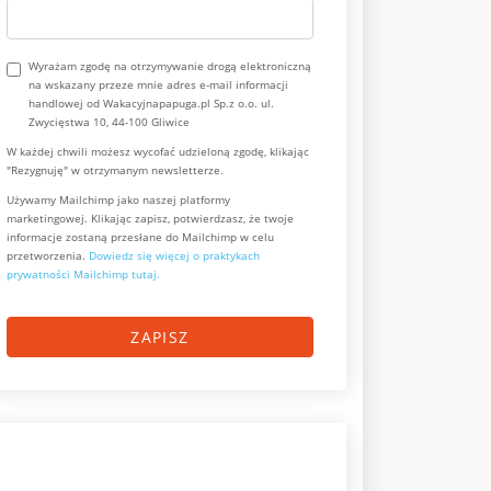
Wyrażam zgodę na otrzymywanie drogą elektroniczną
na wskazany przeze mnie adres e-mail informacji
handlowej od Wakacyjnapapuga.pl Sp.z o.o. ul.
Zwycięstwa 10, 44-100 Gliwice
W każdej chwili możesz wycofać udzieloną zgodę, klikając
"Rezygnuję" w otrzymanym newsletterze.
Używamy Mailchimp jako naszej platformy
marketingowej. Klikając zapisz, potwierdzasz, że twoje
informacje zostaną przesłane do Mailchimp w celu
przetworzenia.
Dowiedz się więcej o praktykach
prywatności Mailchimp tutaj.
ZAPISZ