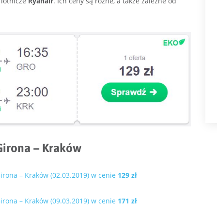
 lotnicze
Ryanair
. Ich ceny są różne, a także zależne od
Girona – Kraków
irona – Kraków (02.03.2019) w cenie
129 zł
irona – Kraków (09.03.2019) w cenie
171 zł