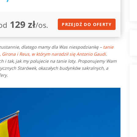
129 zł
od
/os.
PRZEJDŹ DO OFERTY
ezustannie, dlatego mamy dla Was niespodziankę –
tanie
, Girona i Reus, w którym narodził się Antonio Gaudi
.
ch i tak, jak my polujecie na tanie loty. Proponujemy Wam
rycznych Starówek, okazałych budynków sakralnych, a
fery.