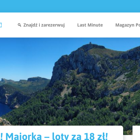
Znajdź i zarezerwuj
Last Minute
Magazyn P
! Majorka – loty za 18 zł!