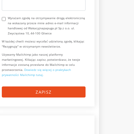
Wyrażam zgodę na otrzymywanie drogą elektroniczną
na wskazany przeze mnie adres e-mail informacji
handlowej od Wakacyjnapapuga.pl Sp.z o.o. ul.
Zwycięstwa 10, 44-100 Gliwice
W każdej chwili możesz wycofać udzieloną zgodę, klikając
"Rezygnuję" w otrzymanym newsletterze.
Używamy Mailchimp jako naszej platformy
marketingowej. Klikając zapisz, potwierdzasz, że twoje
informacje zostaną przesłane do Mailchimp w celu
przetworzenia.
Dowiedz się więcej o praktykach
prywatności Mailchimp tutaj.
ZAPISZ