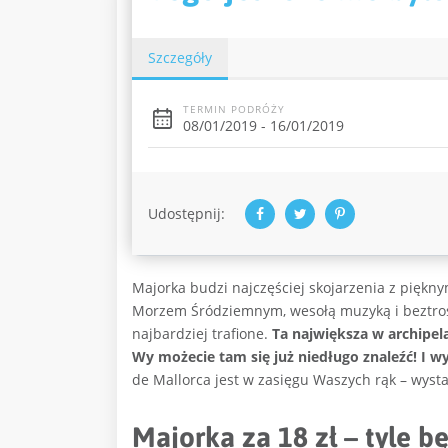
Szczegóły
TERMIN PODRÓŻY
08/01/2019 - 16/01/2019
Udostępnij:
Majorka budzi najczęściej skojarzenia z piękn
Morzem Śródziemnym, wesołą muzyką i beztrosk
najbardziej trafione.
Ta największa w archipela
Wy możecie tam się już niedługo znaleźć! I wy
de Mallorca jest w zasięgu Waszych rąk – wyst
Majorka za 18 zł – tyle 