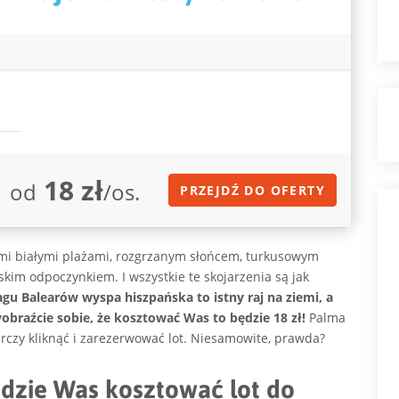
18 zł
od
/os.
PRZEJDŹ DO OFERTY
ymi białymi plażami, rozgrzanym słońcem, turkusowym
im odpoczynkiem. I wszystkie te skojarzenia są jak
gu Balearów wyspa hiszpańska to istny raj na ziemi, a
obraźcie sobie, że kosztować Was to będzie 18 zł!
Palma
arczy kliknąć i zarezerwować lot. Niesamowite, prawda?
będzie Was kosztować lot do