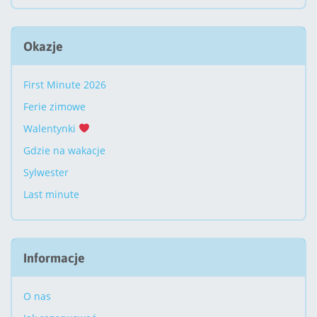
Okazje
First Minute 2026
Ferie zimowe
Walentynki
Gdzie na wakacje
Sylwester
Last minute
Informacje
O nas