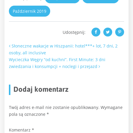
Październik 2019
Udostępnij:
Nawigacja po artykułach
Słoneczne wakacje w Hiszpanii: hotel***+ lot, 7 dni, 2
osoby, all inclusive
Wycieczka Węgry “od kuchni”. First Minute: 3 dni
zwiedzania i konsumpcji + noclegi i przejazd
Dodaj komentarz
Twój adres e-mail nie zostanie opublikowany.
Wymagane
pola są oznaczone
*
Komentarz
*