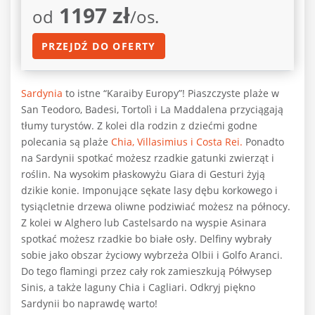
1197 zł
od
/os.
PRZEJDŹ DO OFERTY
Sardynia
to istne “Karaiby Europy”! Piaszczyste plaże w
San Teodoro, Badesi, Tortolì i La Maddalena przyciągają
tłumy turystów. Z kolei dla rodzin z dziećmi godne
polecania są plaże
Chia, Villasimius i Costa Rei.
Ponadto
na Sardynii spotkać możesz rzadkie gatunki zwierząt i
roślin. Na wysokim płaskowyżu Giara di Gesturi żyją
dzikie konie. Imponujące sękate lasy dębu korkowego i
tysiącletnie drzewa oliwne podziwiać możesz na północy.
Z kolei w Alghero lub Castelsardo na wyspie Asinara
spotkać możesz rzadkie bo białe osły. Delfiny wybrały
sobie jako obszar życiowy wybrzeża Olbii i Golfo Aranci.
Do tego flamingi przez cały rok zamieszkują Półwysep
Sinis, a także laguny Chia i Cagliari. Odkryj piękno
Sardynii bo naprawdę warto!