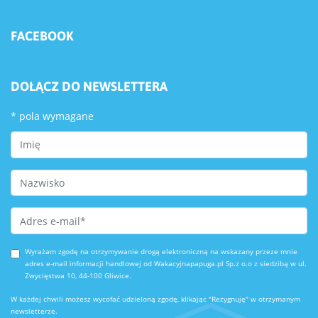
FACEBOOK
DOŁĄCZ DO NEWSLETTERA
*
pola wymagane
First Name
Last Name
Email Address
*
Wyrażam zgodę na otrzymywanie drogą elektroniczną na wskazany przeze mnie
adres e-mail informacji handlowej od Wakacyjnapapuga.pl Sp.z o.o z siedzibą w ul.
Zwycięstwa 10, 44-100 Gliwice.
W każdej chwili możesz wycofać udzieloną zgodę, klikając "Rezygnuję" w otrzymanym
newsletterze.