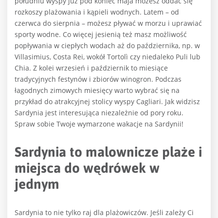
południu wyspy już pod koniec maja możesz oddać się
rozkoszy plażowania i kąpieli wodnych. Latem – od
czerwca do sierpnia – możesz pływać w morzu i uprawiać
sporty wodne. Co więcej jesienią też masz możliwość
popływania w ciepłych wodach aż do października, np. w
Villasimius, Costa Rei, wokół Tortolì czy niedaleko Puli lub
Chia. Z kolei wrzesień i październik to miesiące
tradycyjnych festynów i zbiorów winogron. Podczas
łagodnych zimowych miesięcy warto wybrać się na
przykład do atrakcyjnej stolicy wyspy Cagliari. Jak widzisz
Sardynia jest interesująca niezależnie od pory roku.
Spraw sobie Twoje wymarzone wakacje na Sardynii!
Sardynia to malownicze plaże i
miejsca do wędrówek w
jednym
Sardynia to nie tylko raj dla plażowiczów. Jeśli zależy Ci