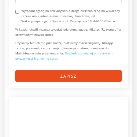
Wyrażam zgodę na otrzymywanie drogą elektroniczną na wskazany
przeze mnie adres e-mail informacji handlowej od
Wakacyjnapapuga.pl Sp.z o.o. ul. Zwycięstwa 10, 44-100 Gliwice
W każdej chwili możesz wycofać udzieloną zgodę, klikając "Rezygnuję" w
otrzymanym newsletterze.
Używamy Mailchimp jako naszej platformy marketingowej. Klikając
zapisz, potwierdzasz, że twoje informacje zostaną przesłane do
Mailchimp w celu przetworzenia.
Dowiedz się więcej o praktykach
prywatności Mailchimp tutaj.
ZAPISZ