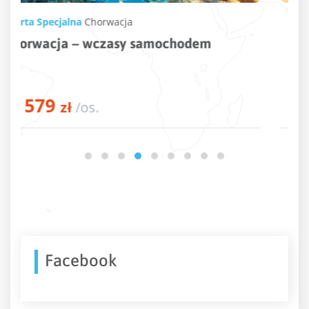
Oferta Specjalna
Hiszpania
,
Fuerteventura
Wakacje na Fuerteventura – złote plaże
i niesamowite krajobrazy w jednym
3364
od
zł
/os.
Facebook