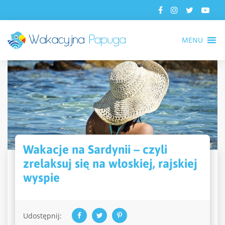
MENU
Wakacje na Sardynii – czyli
zrelaksuj się na włoskiej, rajskiej
wyspie
Udostępnij: