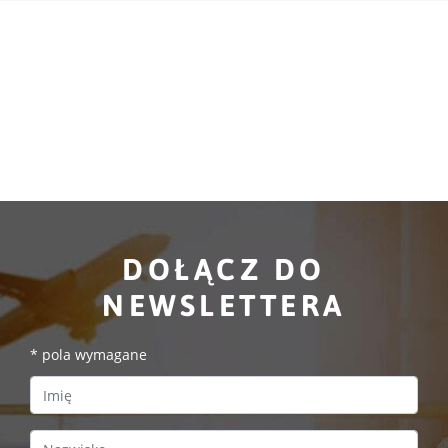
DOŁĄCZ DO
NEWSLETTERA
*
pola wymagane
First Name
Last Name