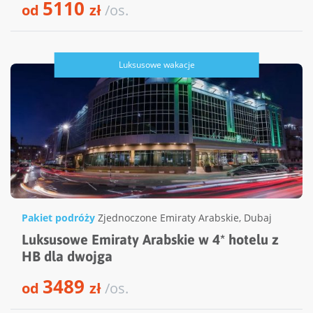
5110
od
zł
/os.
Luksusowe wakacje
Pakiet podróży
Zjednoczone Emiraty Arabskie
,
Dubaj
Luksusowe Emiraty Arabskie w 4* hotelu z
HB dla dwojga
3489
od
zł
/os.