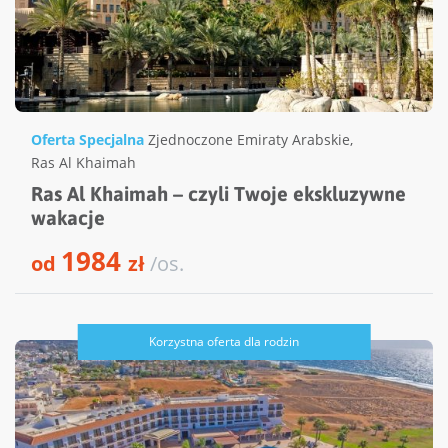
Oferta Specjalna
Zjednoczone Emiraty Arabskie
,
Ras Al Khaimah
Ras Al Khaimah – czyli Twoje ekskluzywne
wakacje
1984
od
zł
/os.
Korzystna oferta dla rodzin