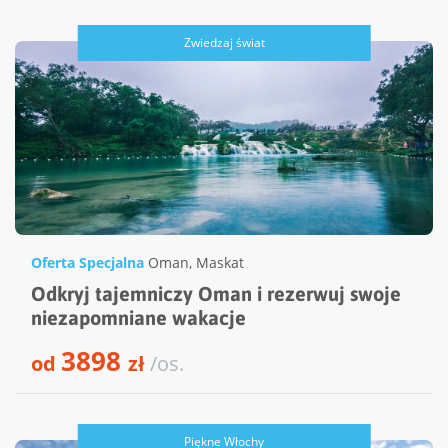
Zwiedzaj świat
Oferta Specjalna
Oman
,
Maskat
Odkryj tajemniczy Oman i rezerwuj swoje
niezapomniane wakacje
3898
od
zł
/os.
Piękne Włochy