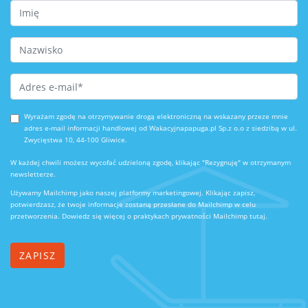
First Name
Last Name
Email Address
*
Wyrażam zgodę na otrzymywanie drogą elektroniczną na wskazany przeze mnie
adres e-mail informacji handlowej od Wakacyjnapapuga.pl Sp.z o.o z siedzibą w ul.
Zwycięstwa 10, 44-100 Gliwice.
W każdej chwili możesz wycofać udzieloną zgodę, klikając "Rezygnuję" w otrzymanym
newsletterze.
Używamy Mailchimp jako naszej platformy marketingowej. Klikając zapisz,
potwierdzasz, że twoje informacje zostaną przesłane do Mailchimp w celu
przetworzenia.
Dowiedz się więcej o praktykach prywatności Mailchimp tutaj.