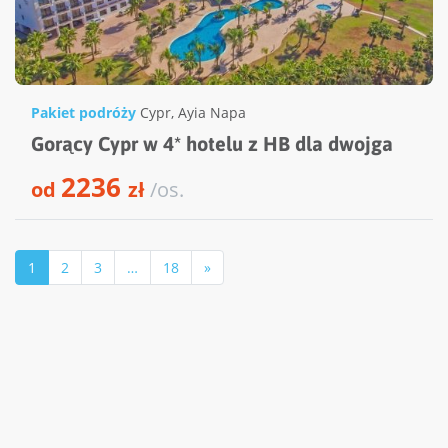
Pakiet podróży
Cypr
,
Ayia Napa
Gorący Cypr w 4* hotelu z HB dla dwojga
2236
od
zł
/os.
1
2
3
…
18
»