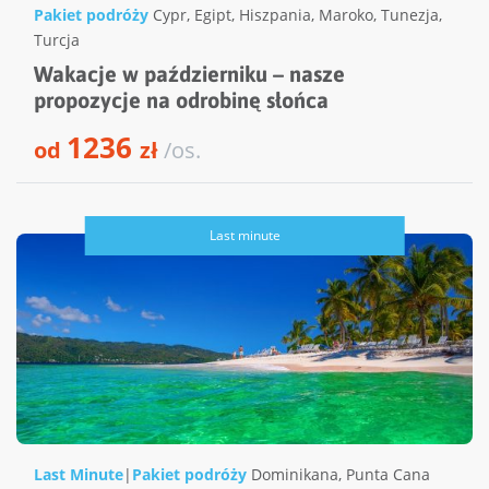
Pakiet podróży
Cypr
,
Egipt
,
Hiszpania
,
Maroko
,
Tunezja
,
Turcja
Wakacje w październiku – nasze
propozycje na odrobinę słońca
1236
od
zł
/os.
Last minute
Last Minute
|
Pakiet podróży
Dominikana
,
Punta Cana