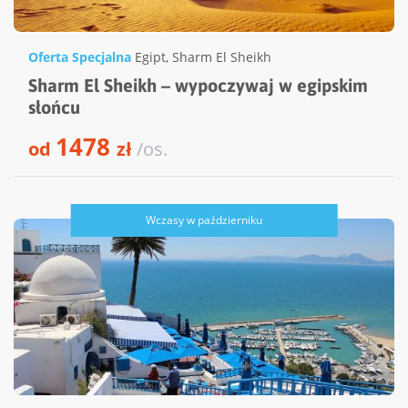
Oferta Specjalna
Egipt
,
Sharm El Sheikh
Sharm El Sheikh – wypoczywaj w egipskim
słońcu
1478
od
zł
/os.
Wczasy w październiku