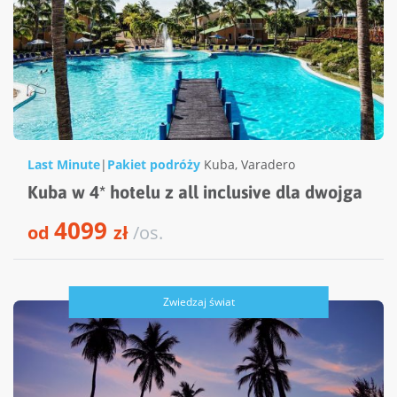
Last Minute
|
Pakiet podróży
Kuba
,
Varadero
Kuba w 4* hotelu z all inclusive dla dwojga
4099
od
zł
/os.
Zwiedzaj świat