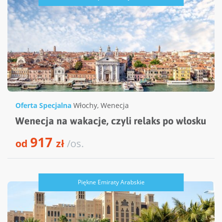
Oferta Specjalna
Włochy
,
Wenecja
Wenecja na wakacje, czyli relaks po włosku
917
od
zł
/os.
Piękne Emiraty Arabskie