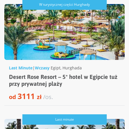
W turystycznej części Hurghady
Last Minute
|
Wczasy
Egipt
,
Hurghada
Desert Rose Resort – 5* hotel w Egipcie tuż
przy prywatnej plaży
3111
od
zł
/os.
Last minute