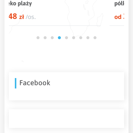
półkola niedaleko Alanyi
3211
od
zł
/os.
Facebook