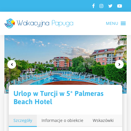
MENU
Urlop w Turcji w 5* Palmeras
Beach Hotel
Szczegóły
Informacje o obiekcie
Wskazówki