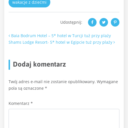
wakacje z dziećmi
Udostępnij:
Nawigacja po artykułach
Baia Bodrum Hotel – 5* hotel w Turcji tuż przy plaży
Shams Lodge Resort- 5* hotel w Egipcie tuż przy plaży
Dodaj komentarz
Twój adres e-mail nie zostanie opublikowany.
Wymagane
pola są oznaczone
*
Komentarz
*