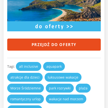
PRZEJDŹ DO OFERTY
Tagi:
all inclusive
aquapark
atrakcje dla dzieci
luksusowe wakacje
Morze Śródziemne
park rozrywki
plaża
romantyczny urlop
wakacje nad morzem