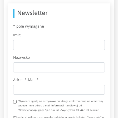
Newsletter
*
pole wymagane
Imię
Nazwisko
Adres E-Mail
*
Wyrażam zgodę na otrzymywanie drogą elektroniczną na wskazany
przeze mnie adres e-mail informacji handlowej od
Wakacyjnapapuga.pl Sp.z o.o. ul. Zwycięstwa 10, 44-100 Gliwice
W każdej chwili możesz wycofać udzieloną zgodę, klikając "Rezygnuję" w