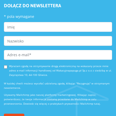
DOŁĄCZ DO NEWSLETTERA
*
pola wymagane
First Name
Last Name
Email Address
*
Wyrażam zgodę na otrzymywanie drogą elektroniczną na wskazany przeze mnie
adres e-mail informacji handlowej od Wakacyjnapapuga.pl Sp.z o.o z siedzibą w ul.
Zwycięstwa 10, 44-100 Gliwice.
W każdej chwili możesz wycofać udzieloną zgodę, klikając "Rezygnuję" w otrzymanym
newsletterze.
Używamy Mailchimp jako naszej platformy marketingowej. Klikając zapisz,
potwierdzasz, że twoje informacje zostaną przesłane do Mailchimp w celu
przetworzenia.
Dowiedz się więcej o praktykach prywatności Mailchimp tutaj.