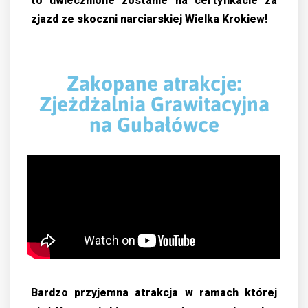
to uwiecznione zostanie na certyfikacie za
zjazd ze skoczni narciarskiej Wielka Krokiew!
Zakopane atrakcje:
Zjeżdżalnia Grawitacyjna
na Gubałówce
Bardzo przyjemna atrakcja w ramach której