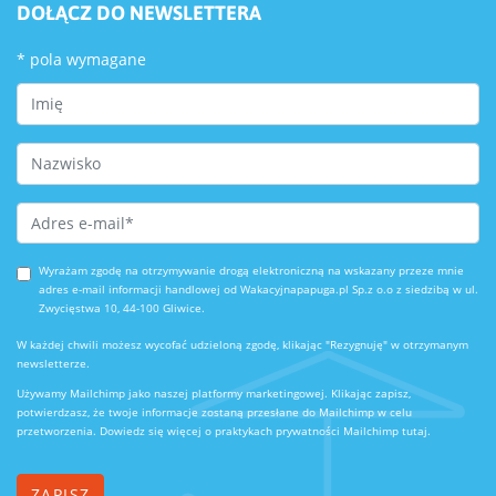
DOŁĄCZ DO NEWSLETTERA
*
pola wymagane
First Name
Last Name
Email Address
*
Wyrażam zgodę na otrzymywanie drogą elektroniczną na wskazany przeze mnie
adres e-mail informacji handlowej od Wakacyjnapapuga.pl Sp.z o.o z siedzibą w ul.
Zwycięstwa 10, 44-100 Gliwice.
W każdej chwili możesz wycofać udzieloną zgodę, klikając "Rezygnuję" w otrzymanym
newsletterze.
Używamy Mailchimp jako naszej platformy marketingowej. Klikając zapisz,
potwierdzasz, że twoje informacje zostaną przesłane do Mailchimp w celu
przetworzenia.
Dowiedz się więcej o praktykach prywatności Mailchimp tutaj.