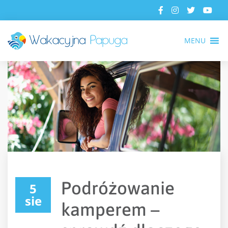
MENU
Podróżowanie
5
sie
kamperem –