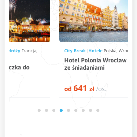
City Break
|
Hotele
Polska
,
Wrocław
Hotel Polonia Wrocław – 4 dni pobytu
ze śniadaniami
641
od
zł
/os.