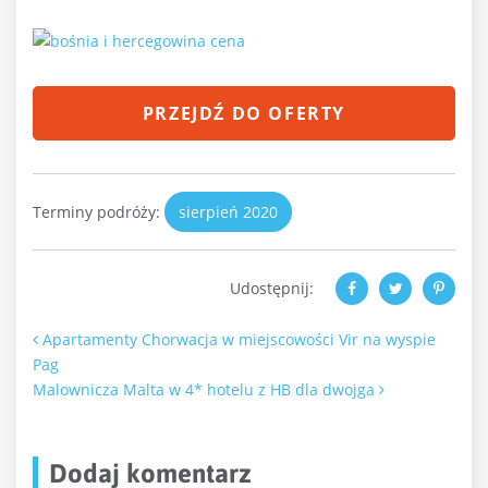
PRZEJDŹ DO OFERTY
Terminy podróży:
sierpień 2020
Udostępnij:
Nawigacja po artykułach
Apartamenty Chorwacja w miejscowości Vir na wyspie
Pag
Malownicza Malta w 4* hotelu z HB dla dwojga
Dodaj komentarz