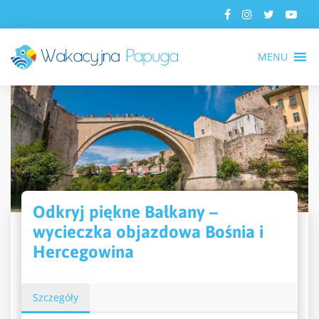
MENU
Odkryj piękne Bałkany –
wycieczka objazdowa Bośnia i
Hercegowina
Szczegóły