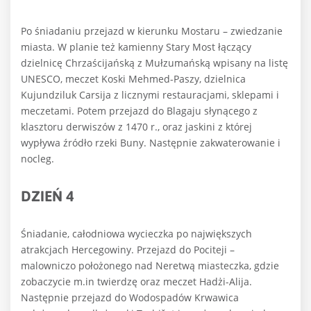
Po śniadaniu przejazd w kierunku Mostaru – zwiedzanie
miasta. W planie też kamienny Stary Most łączący
dzielnicę Chrzaścijańską z Mułzumańską wpisany na listę
UNESCO, meczet Koski Mehmed-Paszy, dzielnica
Kujundziluk Carsija z licznymi restauracjami, sklepami i
meczetami. Potem przejazd do Blagaju słynącego z
klasztoru derwiszów z 1470 r., oraz jaskini z której
wypływa źródło rzeki Buny. Następnie zakwaterowanie i
nocleg.
DZIEŃ 4
Śniadanie, całodniowa wycieczka po największych
atrakcjach Hercegowiny. Przejazd do Pociteji –
malowniczo położonego nad Neretwą miasteczka, gdzie
zobaczycie m.in twierdzę oraz meczet Hadżi-Alija.
Następnie przejazd do Wodospadów Krwawica