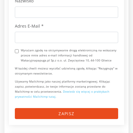
Nazwisko
Adres E-Mail
*
Wyrażam zgodę na otrzymywanie drogą elektroniczną na wskazany
przeze mnie adres e-mail informacji handlowej od
Wakacyjnapapuga.pl Sp.z o.o. ul. Zwycięstwa 10, 44-100 Gliwice
W każdej chwili możesz wycofać udzieloną zgodę, klikając "Rezygnuję" w
otrzymanym newsletterze.
Używamy Mailchimp jako naszej platformy marketingowej. Klikając
zapisz, potwierdzasz, że twoje informacje zostaną przesłane do
Mailchimp w celu przetworzenia.
Dowiedz się więcej o praktykach
prywatności Mailchimp tutaj.
ZAPISZ