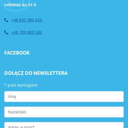
Infolinia do 21 h
+48 690 389 650
+48 789 809 530
FACEBOOK
DOŁĄCZ DO NEWSLETTERA
*
pola wymagane
First Name
Last Name
Email Address
*