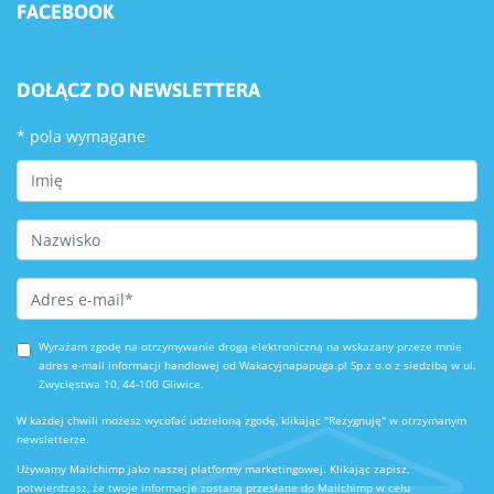
FACEBOOK
DOŁĄCZ DO NEWSLETTERA
*
pola wymagane
First Name
Last Name
Email Address
*
Wyrażam zgodę na otrzymywanie drogą elektroniczną na wskazany przeze mnie
adres e-mail informacji handlowej od Wakacyjnapapuga.pl Sp.z o.o z siedzibą w ul.
Zwycięstwa 10, 44-100 Gliwice.
W każdej chwili możesz wycofać udzieloną zgodę, klikając "Rezygnuję" w otrzymanym
newsletterze.
Używamy Mailchimp jako naszej platformy marketingowej. Klikając zapisz,
potwierdzasz, że twoje informacje zostaną przesłane do Mailchimp w celu