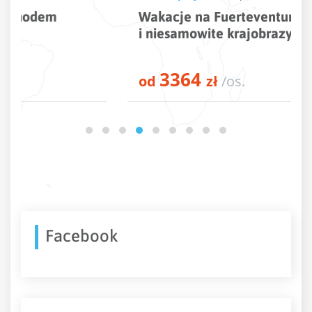
Wakacje na Fuerteventura – złote plaże
i niesamowite krajobrazy w jednym
3364
od
zł
/os.
Facebook