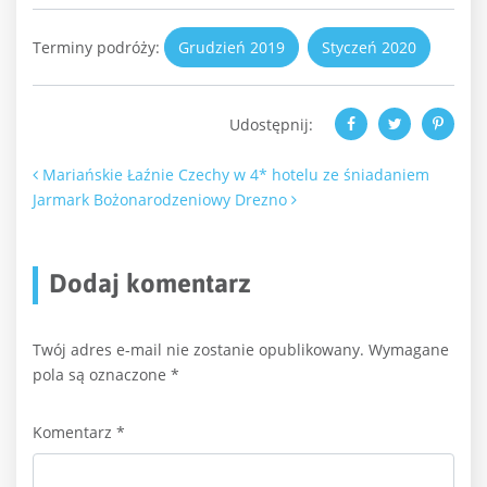
Terminy podróży:
Grudzień 2019
Styczeń 2020
Udostępnij:
Nawigacja po artykułach
Mariańskie Łaźnie Czechy w 4* hotelu ze śniadaniem
Jarmark Bożonarodzeniowy Drezno
Dodaj komentarz
Twój adres e-mail nie zostanie opublikowany.
Wymagane
pola są oznaczone
*
Komentarz
*