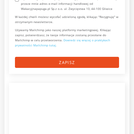
przeze mnie adres e-mail informacji handlowej od
Wakacyjnapapuga.pl Sp.z o.o. ul. Zwycięstwa 10, 44-100 Gliwice
W każdej chwili możesz wycofać udzieloną zgodę, klikając "Rezygnuję" w
otrzymanym newsletterze.
Używamy Mailchimp jako naszej platformy marketingowej. Klikając
zapisz, potwierdzasz, że twoje informacje zostaną przesłane do
Mailchimp w celu przetworzenia.
Dowiedz się więcej o praktykach
prywatności Mailchimp tutaj.
ZAPISZ