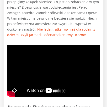
przepiękny zakątek Niemiec. Co jest do zobaczenia w tym
mieście? Z pewnością wart odwiedzenia jest Pałac
Zwinger, Katedra, Zamek Królewski, a także sama Opera!
W tym miejscu na pewno nie będziesz się nudzić! Niech
przedświąteczna atmosfera zachwyci Cię i wprawi w
doskonały nastrój.
Nie lada gratka również dla rodzin z
dziećmi, czyli Jarmark Bożonarodzeniowy Drezno!