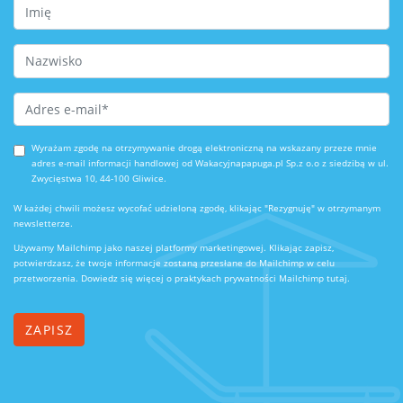
First Name
Last Name
Email Address
*
Wyrażam zgodę na otrzymywanie drogą elektroniczną na wskazany przeze mnie
adres e-mail informacji handlowej od Wakacyjnapapuga.pl Sp.z o.o z siedzibą w ul.
Zwycięstwa 10, 44-100 Gliwice.
W każdej chwili możesz wycofać udzieloną zgodę, klikając "Rezygnuję" w otrzymanym
newsletterze.
Używamy Mailchimp jako naszej platformy marketingowej. Klikając zapisz,
potwierdzasz, że twoje informacje zostaną przesłane do Mailchimp w celu
przetworzenia.
Dowiedz się więcej o praktykach prywatności Mailchimp tutaj.