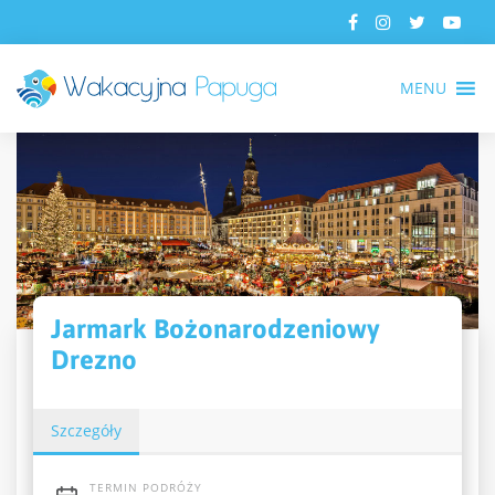
MENU
Jarmark Bożonarodzeniowy
Drezno
Szczegóły
TERMIN PODRÓŻY