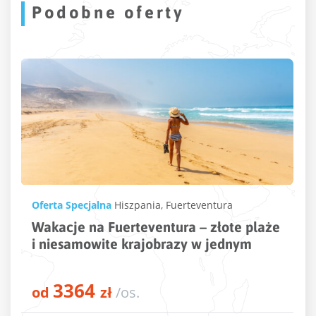
Podobne oferty
Oferta Specjalna
Cypr
że
Wakacje na Cyprze czyli Twój relaks na
wyspie Afrodyty
2170
od
zł
/os.