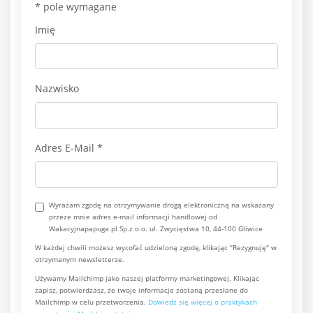
*
pole wymagane
Imię
Nazwisko
Adres E-Mail
*
Wyrażam zgodę na otrzymywanie drogą elektroniczną na wskazany
przeze mnie adres e-mail informacji handlowej od
Wakacyjnapapuga.pl Sp.z o.o. ul. Zwycięstwa 10, 44-100 Gliwice
W każdej chwili możesz wycofać udzieloną zgodę, klikając "Rezygnuję" w
otrzymanym newsletterze.
Używamy Mailchimp jako naszej platformy marketingowej. Klikając
zapisz, potwierdzasz, że twoje informacje zostaną przesłane do
Mailchimp w celu przetworzenia.
Dowiedz się więcej o praktykach