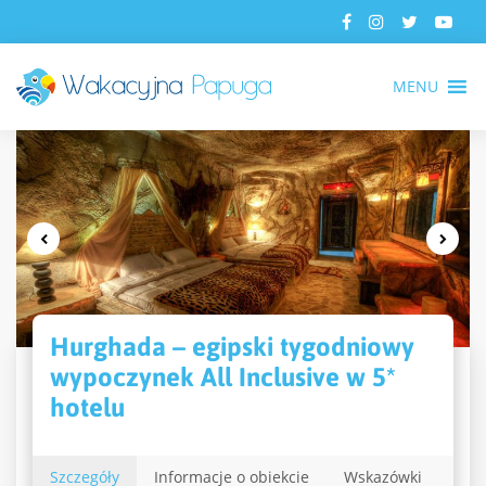
MENU
Hurghada – egipski tygodniowy
wypoczynek All Inclusive w 5*
hotelu
Szczegóły
Informacje o obiekcie
Wskazówki