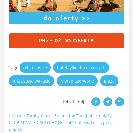
PRZEJDŹ DO OFERTY
Tagi:
all inclusive
hotel tylko dla dorosłych
luksusowe wakacje
Morze Czerwone
plaża
Udostępnij:
Nawigacja po artykułach
Master Family Club – 5* hotel w Turcji blisko plaży
CLUB MONTE CARLO HOTEL – 4* hotel w Turcji przy
plaży