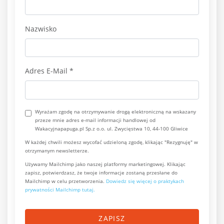
Nazwisko
Adres E-Mail
*
Wyrażam zgodę na otrzymywanie drogą elektroniczną na wskazany
przeze mnie adres e-mail informacji handlowej od
Wakacyjnapapuga.pl Sp.z o.o. ul. Zwycięstwa 10, 44-100 Gliwice
W każdej chwili możesz wycofać udzieloną zgodę, klikając "Rezygnuję" w
otrzymanym newsletterze.
Używamy Mailchimp jako naszej platformy marketingowej. Klikając
zapisz, potwierdzasz, że twoje informacje zostaną przesłane do
Mailchimp w celu przetworzenia.
Dowiedz się więcej o praktykach
prywatności Mailchimp tutaj.
ZAPISZ