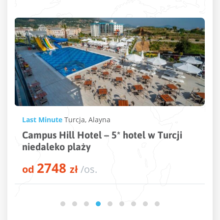
Last Minute
Turcja
,
Payallar
Xoria Deluxe – 5* hotel w kształcie
półkola niedaleko Alanyi
3211
od
zł
/os.