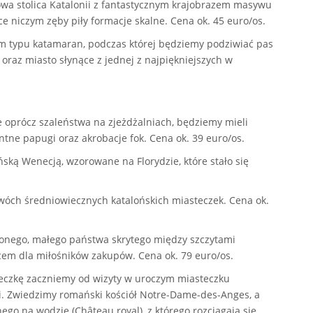
owa stolica Katalonii z fantastycznym krajobrazem masywu
e niczym zęby piły formacje skalne. Cena ok. 45 euro/os.
em typu katamaran, podczas której będziemy podziwiać pas
 oraz miasto słynące z jednej z najpiękniejszych w
 oprócz szaleństwa na zjeżdżalniach, będziemy mieli
ntne papugi oraz akrobacje fok. Cena ok. 39 euro/os.
ką Wenecją, wzorowane na Florydzie, które stało się
dwóch średniowiecznych katalońskich miasteczek. Cena ok.
żonego, małego państwa skrytego między szczytami
m dla miłośników zakupów. Cena ok. 79 euro/os.
ieczkę zaczniemy od wizyty w uroczym miasteczku
i. Zwiedzimy romański kościół Notre-Dame-des-Anges, a
go na wodzie (Château royal), z którego rozciągają się