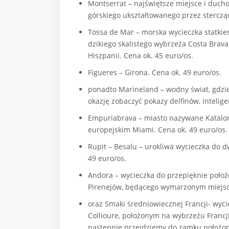
Montserrat – najświętsze miejsce i duch
górskiego ukształtowanego przez stercząc
Tossa de Mar – morska wycieczka statki
dzikiego skalistego wybrzeża Costa Brava
Hiszpanii. Cena ok. 45 euro/os.
Figueres – Girona. Cena ok. 49 euro/os.
ponadto Marineland – wodny świat, gdzie
okazję zobaczyć pokazy delfinów, intelige
Empuriabrava – miasto nazywane Katalońs
europejskim Miami. Cena ok. 49 euro/os.
Rupit – Besalu – urokliwa wycieczka do 
49 euro/os.
Andora – wycieczka do przepięknie poło
Pirenejów, będącego wymarzonym miejsce
oraz Smaki średniowiecznej Francji- wyc
Collioure, położonym na wybrzeżu Francj
nastepnie przejdziemy do zamku położone