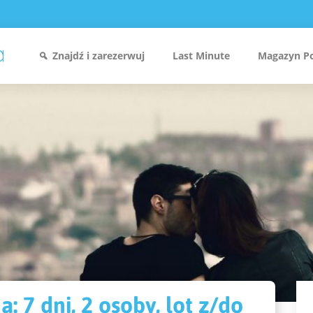
Znajdź i zarezerwuj
Last Minute
Magazyn P
: 7 dni, 2 osoby, lot z/do