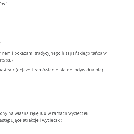
os.)
)
 winem i pokazami tradycyjnego hiszpańskiego tańca w
ro/os.)
ka-teatr (dojazd i zamówienie płatne indywidualnie)
ony na własną rękę lub w ramach wycieczek
stępujące atrakcje i wycieczki: