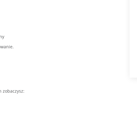
ony
owanie.
h zobaczysz: