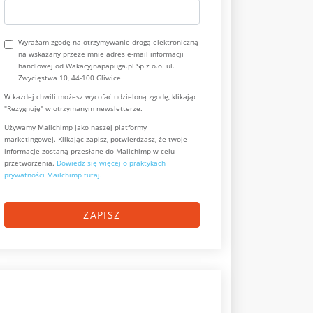
Wyrażam zgodę na otrzymywanie drogą elektroniczną
na wskazany przeze mnie adres e-mail informacji
handlowej od Wakacyjnapapuga.pl Sp.z o.o. ul.
Zwycięstwa 10, 44-100 Gliwice
W każdej chwili możesz wycofać udzieloną zgodę, klikając
"Rezygnuję" w otrzymanym newsletterze.
Używamy Mailchimp jako naszej platformy
marketingowej. Klikając zapisz, potwierdzasz, że twoje
informacje zostaną przesłane do Mailchimp w celu
przetworzenia.
Dowiedz się więcej o praktykach
prywatności Mailchimp tutaj.
ZAPISZ