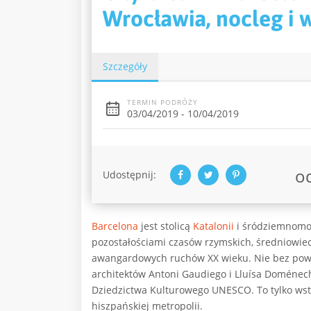
Wrocławia, nocleg i 
Szczegóły
TERMIN PODRÓŻY
03/04/2019 - 10/04/2019
o
Udostępnij:
Barcelona
jest stolicą
Katalonii
i śródziemnomo
pozostałościami czasów rzymskich, średniowie
awangardowych ruchów XX wieku. Nie bez powo
architektów Antoni Gaudiego i Lluísa Doménec
Dziedzictwa Kulturowego UNESCO. To tylko wstęp
hiszpańskiej metropolii.