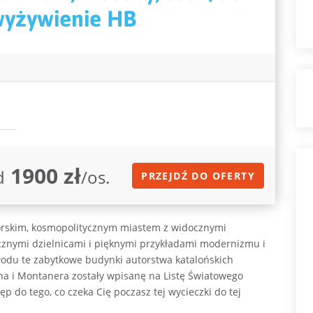
wyżywienie HB
1900 zł
d
/os.
PRZEJDŹ DO OFERTY
rskim, kosmopolitycznym miastem z widocznymi
cznymi dzielnicami i pięknymi przykładami modernizmu i
du te zabytkowe budynki autorstwa katalońskich
ha i Montanera zostały wpisanę na Listę Światowego
 do tego, co czeka Cię poczasz tej wycieczki do tej