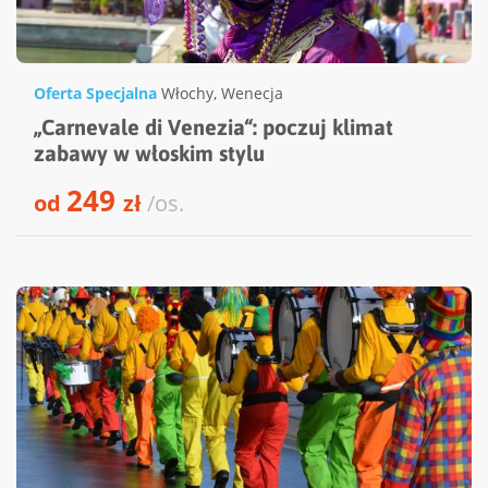
Oferta Specjalna
Włochy
,
Wenecja
„Carnevale di Venezia“: poczuj klimat
zabawy w włoskim stylu
249
od
zł
/os.