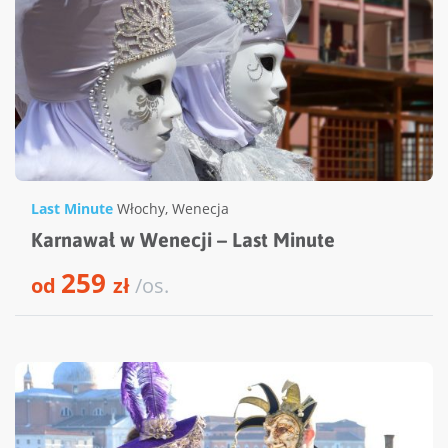
Last Minute
Włochy
,
Wenecja
Karnawał w Wenecji – Last Minute
259
od
zł
/os.