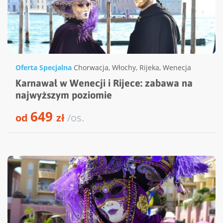
Oferta Specjalna
Chorwacja
,
Włochy
,
Rijeka
,
Wenecja
Karnawał w Wenecji i Rijece: zabawa na
najwyższym poziomie
649
od
zł
/os.