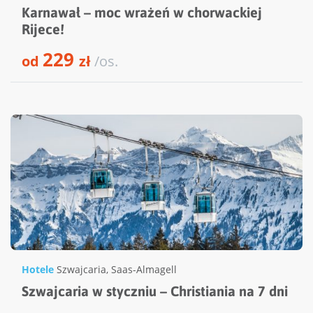
Karnawał – moc wrażeń w chorwackiej
Rijece!
229
od
zł
/os.
Hotele
Szwajcaria
,
Saas-Almagell
Szwajcaria w styczniu – Christiania na 7 dni