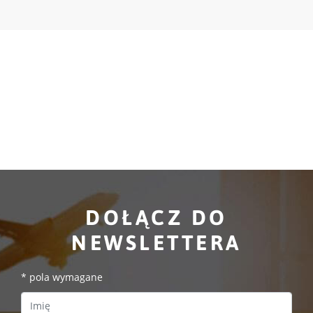
DOŁĄCZ DO
NEWSLETTERA
*
pola wymagane
First Name