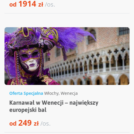
1914
od
zł
/os.
Oferta Specjalna
Włochy
,
Wenecja
Karnawał w Wenecji – największy
europejski bal
249
od
zł
/os.