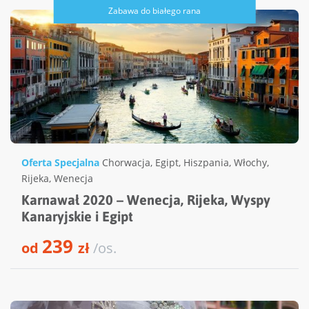
Zabawa do białego rana
Oferta Specjalna
Chorwacja
,
Egipt
,
Hiszpania
,
Włochy
,
Rijeka
,
Wenecja
Karnawał 2020 – Wenecja, Rijeka, Wyspy
Kanaryjskie i Egipt
239
od
zł
/os.