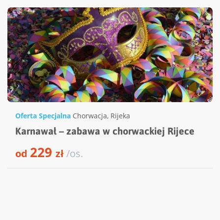
Oferta Specjalna
Chorwacja
,
Rijeka
Karnawał – zabawa w chorwackiej Rijece
229
od
zł
/os.