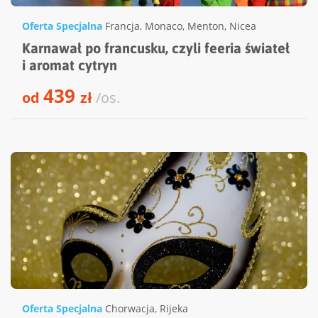
Oferta Specjalna
Francja
,
Monaco
,
Menton
,
Nicea
Karnawał po francusku, czyli feeria świateł
i aromat cytryn
439
od
zł
/os.
Oferta Specjalna
Chorwacja
,
Rijeka