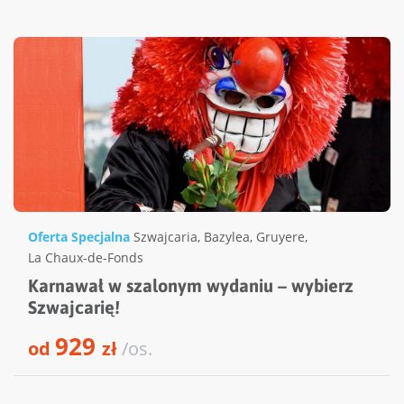
Oferta Specjalna
Szwajcaria
,
Bazylea
,
Gruyere
,
La Chaux-de-Fonds
Karnawał w szalonym wydaniu – wybierz
Szwajcarię!
929
od
zł
/os.