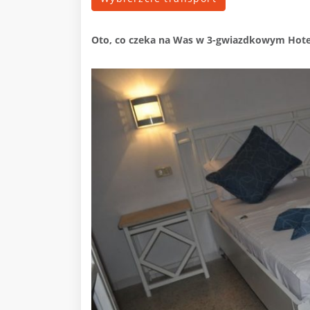
Oto, co czeka na Was w
3-gwiazdkowym Hotel