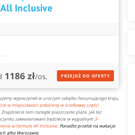
All Inclusive
1186 zł
d
/os.
PRZEJDŹ DO OFERTY
ujemy wypoczynek w uroczym zakątku fascynującego kraju,
cie w miejscowości położonej w środkowej części
. Znajdziecie tam rozległe piaszczyste plaże, jak też
poczynku zakwaterowani będziecie w wygodnym
3-
enie w formule All Inclusive.
Ponadto przelot na wakacje
cach albo Warszawie.