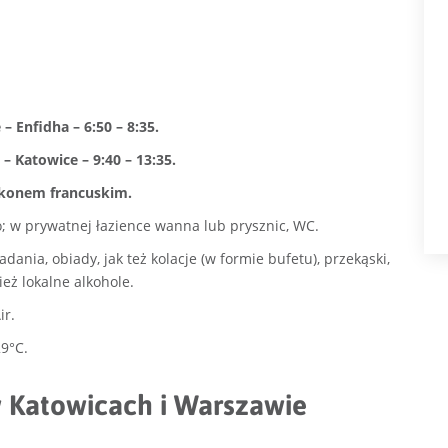
– Enfidha – 6:50 – 8:35.
 – Katowice – 9:40 – 13:35.
lkonem francuskim.
o; w prywatnej łazience wanna lub prysznic, WC.
ania, obiady, jak też kolacje (w formie bufetu), przekąski,
eż lokalne alkohole.
ir.
9°C.
w Katowicach i Warszawie