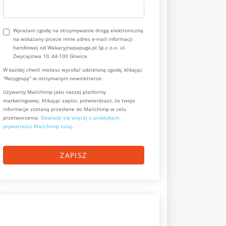
Wyrażam zgodę na otrzymywanie drogą elektroniczną
na wskazany przeze mnie adres e-mail informacji
handlowej od Wakacyjnapapuga.pl Sp.z o.o. ul.
Zwycięstwa 10, 44-100 Gliwice
W każdej chwili możesz wycofać udzieloną zgodę, klikając
"Rezygnuję" w otrzymanym newsletterze.
Używamy Mailchimp jako naszej platformy
marketingowej. Klikając zapisz, potwierdzasz, że twoje
informacje zostaną przesłane do Mailchimp w celu
przetworzenia.
Dowiedz się więcej o praktykach
prywatności Mailchimp tutaj.
ZAPISZ