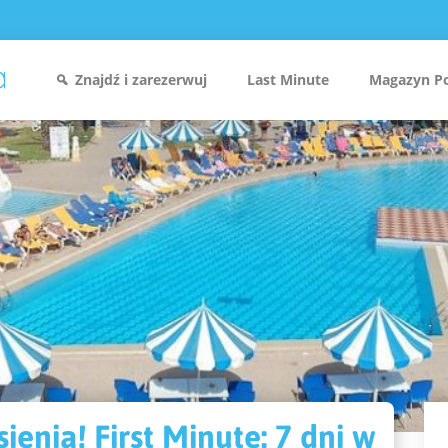
Znajdź i zarezerwuj
Last Minute
Magazyn P
ienią! First Minute: 7 dni w