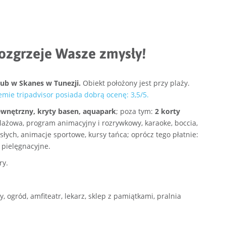
ozgrzeje Wasze zmysły!
ub w Skanes w Tunezji.
Obiekt położony jest przy plaży.
emie tripadvisor posiada dobrą ocenę: 3,5/5.
ewnętrzny, kryty basen, aquapark
; poza tym:
2 korty
plażowa, program animacyjny i rozrywkowy, karaoke, boccia,
słych, animacje sportowe, kursy tańca; oprócz tego płatnie:
i pielęgnacyjne.
ry.
 ogród, amfiteatr, lekarz, sklep z pamiątkami, pralnia