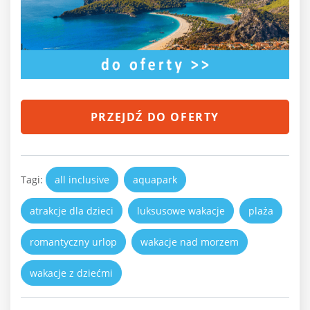
PRZEJDŹ DO OFERTY
Tagi:
all inclusive
aquapark
atrakcje dla dzieci
luksusowe wakacje
plaża
romantyczny urlop
wakacje nad morzem
wakacje z dziećmi