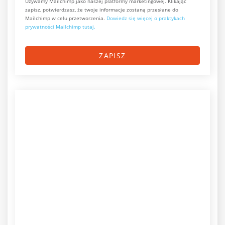
Używamy Mailchimp jako naszej platformy marketingowej. Klikając
zapisz, potwierdzasz, że twoje informacje zostaną przesłane do
Mailchimp w celu przetworzenia.
Dowiedz się więcej o praktykach
prywatności Mailchimp tutaj.
ZAPISZ