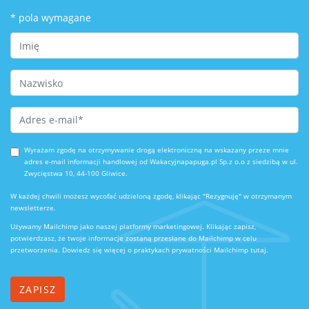
*
pola wymagane
First Name
Last Name
Email Address
*
Wyrażam zgodę na otrzymywanie drogą elektroniczną na wskazany przeze mnie
adres e-mail informacji handlowej od Wakacyjnapapuga.pl Sp.z o.o z siedzibą w ul.
Zwycięstwa 10, 44-100 Gliwice.
W każdej chwili możesz wycofać udzieloną zgodę, klikając "Rezygnuję" w otrzymanym
newsletterze.
Używamy Mailchimp jako naszej platformy marketingowej. Klikając zapisz,
potwierdzasz, że twoje informacje zostaną przesłane do Mailchimp w celu
przetworzenia.
Dowiedz się więcej o praktykach prywatności Mailchimp tutaj.