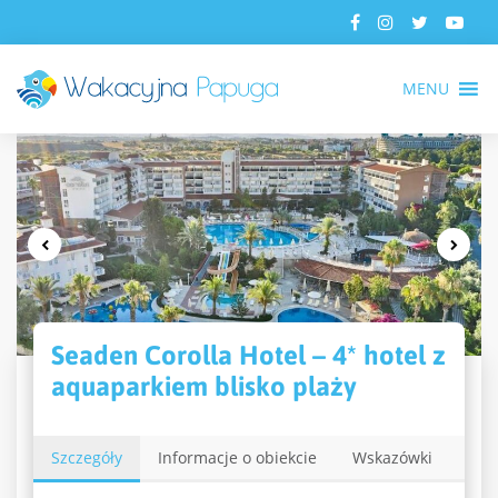
MENU
Seaden Corolla Hotel – 4* hotel z
aquaparkiem blisko plaży
Szczegóły
Informacje o obiekcie
Wskazówki