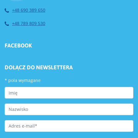
+48 690 389 650
+48 789 809 530
FACEBOOK
DOŁĄCZ DO NEWSLETTERA
*
pola wymagane
First Name
Last Name
Email Address
*