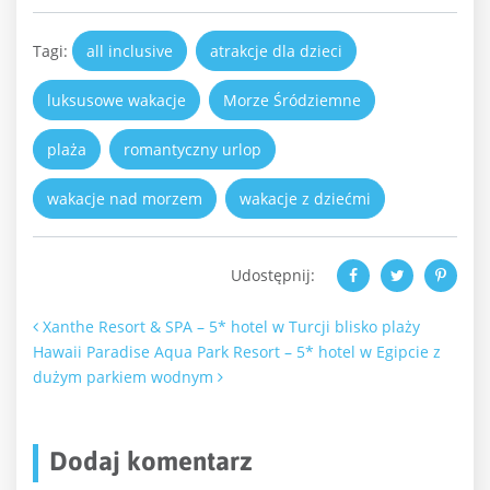
Tagi:
all inclusive
atrakcje dla dzieci
luksusowe wakacje
Morze Śródziemne
plaża
romantyczny urlop
wakacje nad morzem
wakacje z dziećmi
Udostępnij:
Nawigacja po artykułach
Xanthe Resort & SPA – 5* hotel w Turcji blisko plaży
Hawaii Paradise Aqua Park Resort – 5* hotel w Egipcie z
dużym parkiem wodnym
Dodaj komentarz