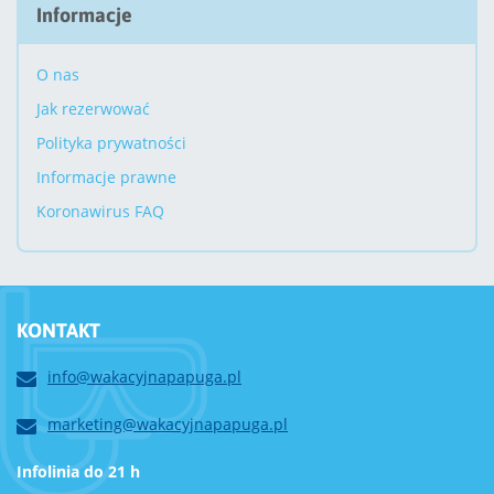
Informacje
O nas
Jak rezerwować
Polityka prywatności
Informacje prawne
Koronawirus FAQ
KONTAKT
info@wakacyjnapapuga.pl
marketing@wakacyjnapapuga.pl
Infolinia do 21 h