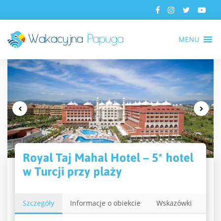
MENU
Royal Taj Mahal Hotel – 5* hotel
w Turcji przy plaży
Szczegóły
Informacje o obiekcie
Wskazówki