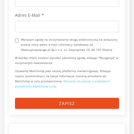
Adres E-Mail
*
Wyrażam zgodę na otrzymywanie drogą elektroniczną na wskazany
przeze mnie adres e-mail informacji handlowej od
Wakacyjnapapuga.pl Sp.z o.o. ul. Zwycięstwa 10, 44-100 Gliwice
W każdej chwili możesz wycofać udzieloną zgodę, klikając "Rezygnuję" w
otrzymanym newsletterze.
Używamy Mailchimp jako naszej platformy marketingowej. Klikając
zapisz, potwierdzasz, że twoje informacje zostaną przesłane do
Mailchimp w celu przetworzenia.
Dowiedz się więcej o praktykach
prywatności Mailchimp tutaj.
ZAPISZ