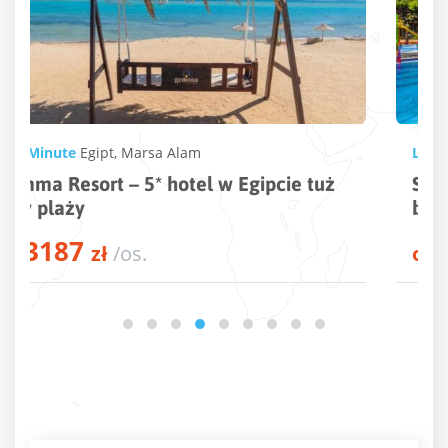
Last Minute
Turcja
,
Evrenseki
Sultan Of Side Hotel – 5* hotel w Turcji
blisko plaży
3202
od
zł
/os.