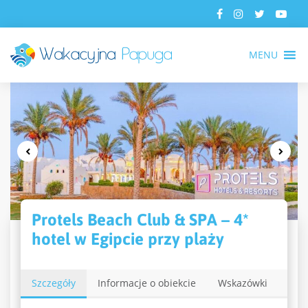
MENU
Protels Beach Club & SPA – 4*
hotel w Egipcie przy plaży
Szczegóły
Informacje o obiekcie
Wskazówki