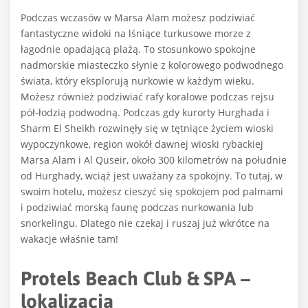
Podczas wczasów w Marsa Alam możesz podziwiać
fantastyczne widoki na lśniące turkusowe morze z
łagodnie opadającą plażą. To stosunkowo spokojne
nadmorskie miasteczko słynie z kolorowego podwodnego
świata, który eksplorują nurkowie w każdym wieku.
Możesz również podziwiać rafy koralowe podczas rejsu
pół-łodzią podwodną. Podczas gdy kurorty Hurghada i
Sharm El Sheikh rozwinęły się w tętniące życiem wioski
wypoczynkowe, region wokół dawnej wioski rybackiej
Marsa Alam i Al Quseir, około 300 kilometrów na południe
od Hurghady, wciąż jest uważany za spokojny. To tutaj, w
swoim hotelu, możesz cieszyć się spokojem pod palmami
i podziwiać morską faunę podczas nurkowania lub
snorkelingu. Dlatego nie czekaj i ruszaj już wkrótce na
wakacje właśnie tam!
Protels Beach Club & SPA –
lokalizacja