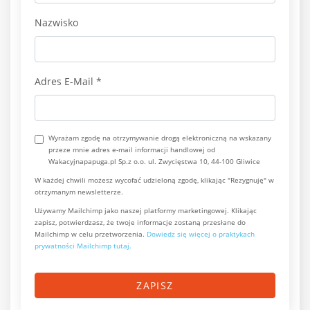
Nazwisko
Adres E-Mail
*
Wyrażam zgodę na otrzymywanie drogą elektroniczną na wskazany
przeze mnie adres e-mail informacji handlowej od
Wakacyjnapapuga.pl Sp.z o.o. ul. Zwycięstwa 10, 44-100 Gliwice
W każdej chwili możesz wycofać udzieloną zgodę, klikając "Rezygnuję" w
otrzymanym newsletterze.
Używamy Mailchimp jako naszej platformy marketingowej. Klikając
zapisz, potwierdzasz, że twoje informacje zostaną przesłane do
Mailchimp w celu przetworzenia.
Dowiedz się więcej o praktykach
prywatności Mailchimp tutaj.
ZAPISZ