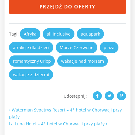
PRZEJDŹ DO OFERTY
Tagi:
Afryka
all inclusive
aquapark
atrakcje dla dzieci
Morze Czerwone
plaża
romantyczny urlop
wakacje nad morzem
wakacje z dziećmi
Udostępnij:
Nawigacja po artykułach
Waterman Svpetrvs Resort – 4* hotel w Chorwacji przy
plaży
La Luna Hotel – 4* hotel w Chorwacji przy plaży