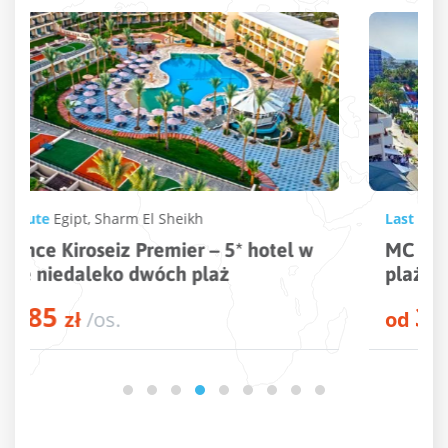
Last Minute
Turcja
,
Alanya
,
Konakli
MC Arancia Resort – 5* hotel tuż przy
plaży w kurorcie Alanya
3082
od
zł
/os.