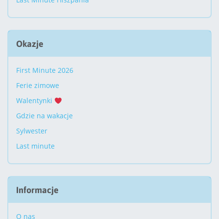
Okazje
First Minute 2026
Ferie zimowe
Walentynki
Gdzie na wakacje
Sylwester
Last minute
Informacje
O nas