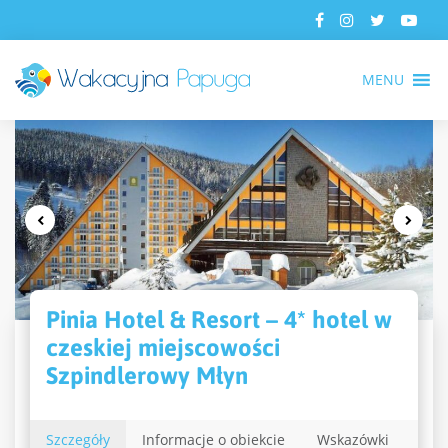
MENU
Pinia Hotel & Resort – 4* hotel w
czeskiej miejscowości
Szpindlerowy Młyn
Szczegóły
Informacje o obiekcie
Wskazówki