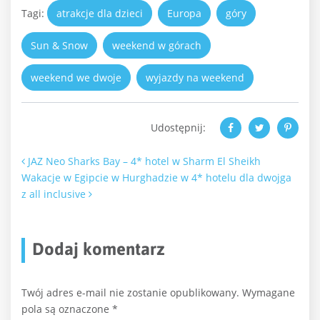
Tagi:
atrakcje dla dzieci
Europa
góry
Sun & Snow
weekend w górach
weekend we dwoje
wyjazdy na weekend
Udostępnij:
Nawigacja po artykułach
JAZ Neo Sharks Bay – 4* hotel w Sharm El Sheikh
Wakacje w Egipcie w Hurghadzie w 4* hotelu dla dwojga
z all inclusive
Dodaj komentarz
Twój adres e-mail nie zostanie opublikowany.
Wymagane
pola są oznaczone
*