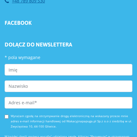
+48 789 809 530
FACEBOOK
DOŁĄCZ DO NEWSLETTERA
*
pola wymagane
First Name
Last Name
Email Address
*
Wyrażam zgodę na otrzymywanie drogą elektroniczną na wskazany przeze mnie
adres e-mail informacji handlowej od Wakacyjnapapuga.pl Sp.z o.o z siedzibą w ul.
Zwycięstwa 10, 44-100 Gliwice.
W każdej chwili możesz wycofać udzieloną zgodę, klikając "Rezygnuję" w otrzymanym