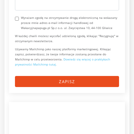
Wyrażam zgodę na otrzymywanie drogą elektroniczną na wskazany
przeze mnie adres e-mail informacji handlowej od
Wakacyjnapapuga.pl Sp.z o.o. ul. Zwycięstwa 10, 44-100 Gliwice
W każdej chwili możesz wycofać udzieloną zgodę, klikając "Rezygnuję" w
otrzymanym newsletterze.
Używamy Mailchimp jako naszej platformy marketingowej. Klikając
zapisz, potwierdzasz, że twoje informacje zostaną przesłane do
Mailchimp w celu przetworzenia.
Dowiedz się więcej o praktykach
prywatności Mailchimp tutaj.
ZAPISZ