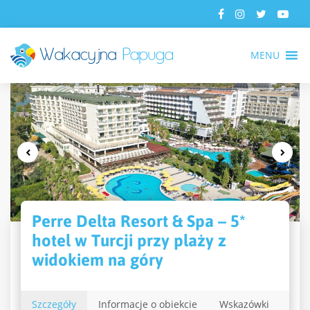
MENU
Perre Delta Resort & Spa – 5*
hotel w Turcji przy plaży z
widokiem na góry
Szczegóły
Informacje o obiekcie
Wskazówki