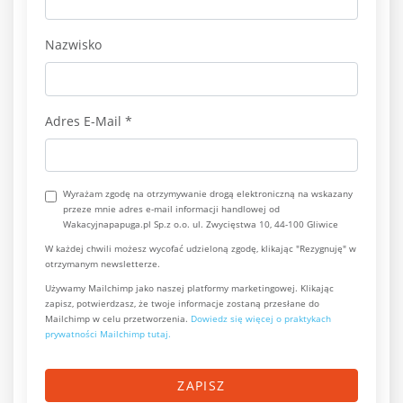
Nazwisko
Adres E-Mail
*
Wyrażam zgodę na otrzymywanie drogą elektroniczną na wskazany
przeze mnie adres e-mail informacji handlowej od
Wakacyjnapapuga.pl Sp.z o.o. ul. Zwycięstwa 10, 44-100 Gliwice
W każdej chwili możesz wycofać udzieloną zgodę, klikając "Rezygnuję" w
otrzymanym newsletterze.
Używamy Mailchimp jako naszej platformy marketingowej. Klikając
zapisz, potwierdzasz, że twoje informacje zostaną przesłane do
Mailchimp w celu przetworzenia.
Dowiedz się więcej o praktykach
prywatności Mailchimp tutaj.
ZAPISZ