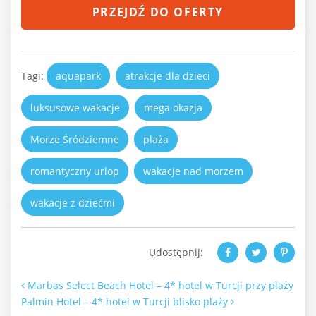
PRZEJDŹ DO OFERTY
Tagi:
aquapark
atrakcje dla dzieci
luksusowe wakacje
mega okazja
Morze Śródziemne
plaża
romantyczny urlop
wakacje nad morzem
wakacje z dziećmi
Udostępnij:
Nawigacja po artykułach
Marbas Select Beach Hotel – 4* hotel w Turcji przy plaży
Palmin Hotel – 4* hotel w Turcji blisko plaży