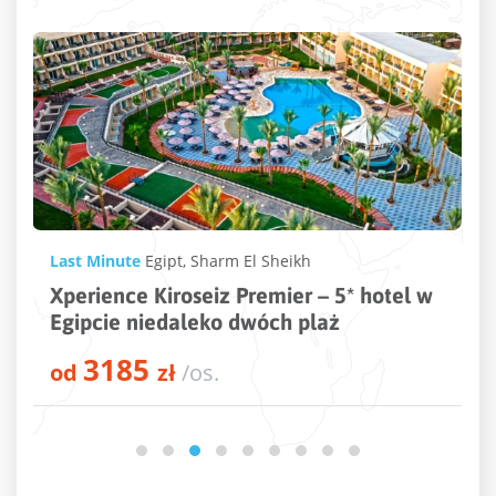
Last Minute
Turcja
,
Alanya
,
Konakli
w
MC Arancia Resort – 5* hotel tuż przy
plaży w kurorcie Alanya
3082
od
zł
/os.