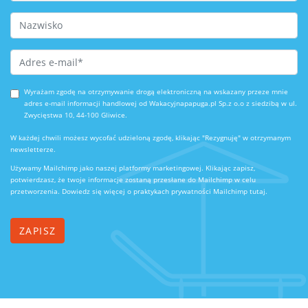
Last Name
Email Address
*
Wyrażam zgodę na otrzymywanie drogą elektroniczną na wskazany przeze mnie
adres e-mail informacji handlowej od Wakacyjnapapuga.pl Sp.z o.o z siedzibą w ul.
Zwycięstwa 10, 44-100 Gliwice.
W każdej chwili możesz wycofać udzieloną zgodę, klikając "Rezygnuję" w otrzymanym
newsletterze.
Używamy Mailchimp jako naszej platformy marketingowej. Klikając zapisz,
potwierdzasz, że twoje informacje zostaną przesłane do Mailchimp w celu
przetworzenia.
Dowiedz się więcej o praktykach prywatności Mailchimp tutaj.