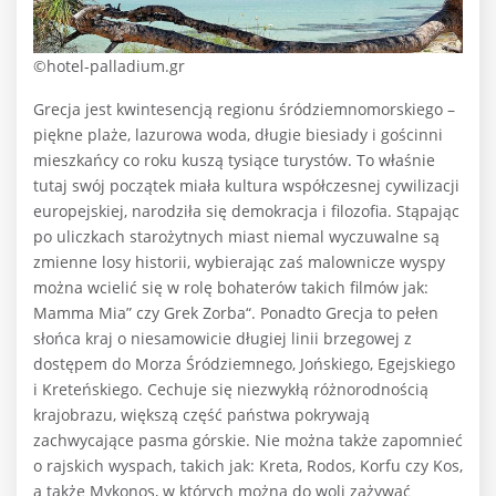
©hotel-palladium.gr
Grecja jest kwintesencją regionu śródziemnomorskiego –
piękne plaże, lazurowa woda, długie biesiady i gościnni
mieszkańcy co roku kuszą tysiące turystów. To właśnie
tutaj swój początek miała kultura współczesnej cywilizacji
europejskiej, narodziła się demokracja i filozofia. Stąpając
po uliczkach starożytnych miast niemal wyczuwalne są
zmienne losy historii, wybierając zaś malownicze wyspy
można wcielić się w rolę bohaterów takich filmów jak:
Mamma Mia” czy Grek Zorba“. Ponadto Grecja to pełen
słońca kraj o niesamowicie długiej linii brzegowej z
dostępem do Morza Śródziemnego, Jońskiego, Egejskiego
i Kreteńskiego. Cechuje się niezwykłą różnorodnością
krajobrazu, większą część państwa pokrywają
zachwycające pasma górskie. Nie można także zapomnieć
o rajskich wyspach, takich jak: Kreta, Rodos, Korfu czy Kos,
a także Mykonos, w których można do woli zażywać