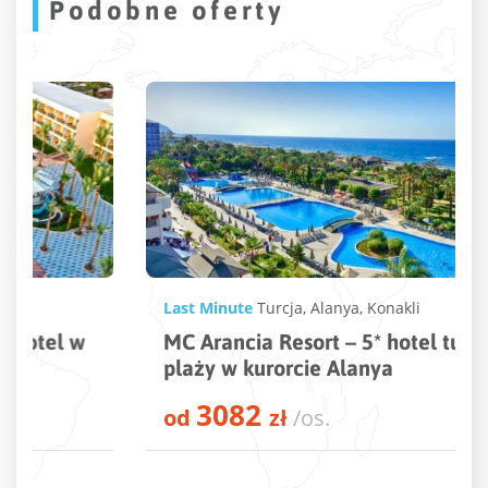
Podobne oferty
Last Minute
Turcja
,
Alanya
,
Konakli
MC Arancia Resort – 5* hotel tuż przy
plaży w kurorcie Alanya
3082
od
zł
/os.