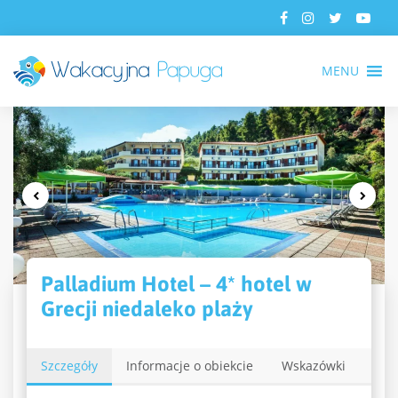
MENU
Palladium Hotel – 4* hotel w
Grecji niedaleko plaży
Szczegóły
Informacje o obiekcie
Wskazówki