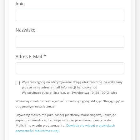
Imię
Nazwisko
Adres E-Mail
*
Wyrażam zgodę na otrzymywanie drogą elektroniczną na wskazany
przeze mnie adres e-mail informacji handlowej od
Wakacyjnapapuga.pl Sp.z o.o. ul. Zwycięstwa 10, 44-100 Gliwice
W każdej chwili możesz wycofać udzieloną zgodę, klikając "Rezygnuję" w
otrzymanym newsletterze.
Używamy Mailchimp jako naszej platformy marketingowej. Klikając
zapisz, potwierdzasz, że twoje informacje zostaną przesłane do
Mailchimp w celu przetworzenia.
Dowiedz się więcej o praktykach
prywatności Mailchimp tutaj.