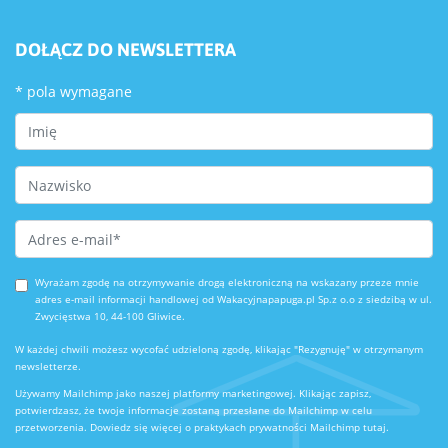
DOŁĄCZ DO NEWSLETTERA
*
pola wymagane
First Name
Last Name
Email Address
*
Wyrażam zgodę na otrzymywanie drogą elektroniczną na wskazany przeze mnie
adres e-mail informacji handlowej od Wakacyjnapapuga.pl Sp.z o.o z siedzibą w ul.
Zwycięstwa 10, 44-100 Gliwice.
W każdej chwili możesz wycofać udzieloną zgodę, klikając "Rezygnuję" w otrzymanym
newsletterze.
Używamy Mailchimp jako naszej platformy marketingowej. Klikając zapisz,
potwierdzasz, że twoje informacje zostaną przesłane do Mailchimp w celu
przetworzenia.
Dowiedz się więcej o praktykach prywatności Mailchimp tutaj.