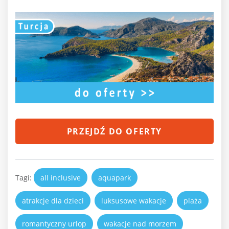
PRZEJDŹ DO OFERTY
Tagi:
all inclusive
aquapark
atrakcje dla dzieci
luksusowe wakacje
plaża
romantyczny urlop
wakacje nad morzem