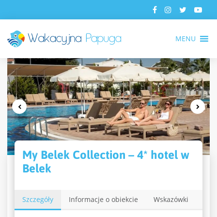
MENU
My Belek Collection – 4* hotel w
Belek
Szczegóły
Informacje o obiekcie
Wskazówki