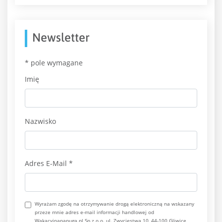
Newsletter
*
pole wymagane
Imię
Nazwisko
Adres E-Mail
*
Wyrażam zgodę na otrzymywanie drogą elektroniczną na wskazany
przeze mnie adres e-mail informacji handlowej od
Wakacyjnapapuga.pl Sp.z o.o. ul. Zwycięstwa 10, 44-100 Gliwice