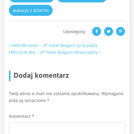
wakacje z dziećmi
Udostępnij:
Nawigacja po artykułach
HVD Miramar – 4* hotel Bułgarii przy plaży
HVD Club Bor – 4* hotel Bułgarii blisko plaży
Dodaj komentarz
Twój adres e-mail nie zostanie opublikowany.
Wymagane
pola są oznaczone
*
Komentarz
*