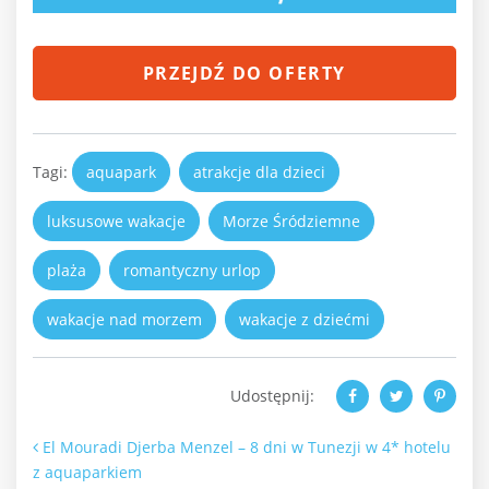
PRZEJDŹ DO OFERTY
Tagi:
aquapark
atrakcje dla dzieci
luksusowe wakacje
Morze Śródziemne
plaża
romantyczny urlop
wakacje nad morzem
wakacje z dziećmi
Udostępnij:
Nawigacja po artykułach
El Mouradi Djerba Menzel – 8 dni w Tunezji w 4* hotelu
z aquaparkiem