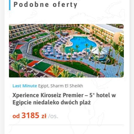
Podobne oferty
Last Minute
Turcja
,
Alanya
,
Konakli
MC Arancia Resort – 5* hotel tuż przy
plaży w kurorcie Alanya
3082
od
zł
/os.