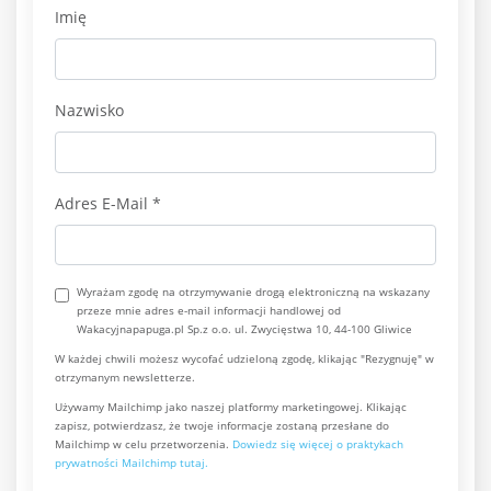
Imię
Nazwisko
Adres E-Mail
*
Wyrażam zgodę na otrzymywanie drogą elektroniczną na wskazany
przeze mnie adres e-mail informacji handlowej od
Wakacyjnapapuga.pl Sp.z o.o. ul. Zwycięstwa 10, 44-100 Gliwice
W każdej chwili możesz wycofać udzieloną zgodę, klikając "Rezygnuję" w
otrzymanym newsletterze.
Używamy Mailchimp jako naszej platformy marketingowej. Klikając
zapisz, potwierdzasz, że twoje informacje zostaną przesłane do
Mailchimp w celu przetworzenia.
Dowiedz się więcej o praktykach
prywatności Mailchimp tutaj.