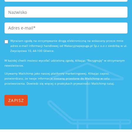
Last Name
Email Address
*
Wyrażam zgodę na otrzymywanie drogą elektroniczną na wskazany przeze mnie
adres e-mail informacji handlowej od Wakacyjnapapuga.pl Sp.z o.o z siedzibą w ul.
Zwycięstwa 10, 44-100 Gliwice.
W każdej chwili możesz wycofać udzieloną zgodę, klikając "Rezygnuję" w otrzymanym
newsletterze.
Używamy Mailchimp jako naszej platformy marketingowej. Klikając zapisz,
potwierdzasz, że twoje informacje zostaną przesłane do Mailchimp w celu
przetworzenia.
Dowiedz się więcej o praktykach prywatności Mailchimp tutaj.