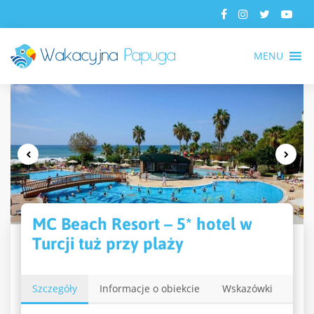
MENU
MC Beach Resort – 5* hotel w
Turcji tuż przy plaży
Szczegóły
Informacje o obiekcie
Wskazówki