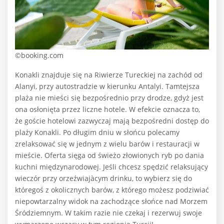
©booking.com
Konakli znajduje się na Riwierze Tureckiej na zachód od
Alanyi, przy autostradzie w kierunku Antalyi. Tamtejsza
plaża nie mieści się bezpośrednio przy drodze, gdyż jest
ona osłonięta przez liczne hotele. W efekcie oznacza to,
że goście hotelowi zazwyczaj mają bezpośredni dostęp do
plaży Konakli. Po długim dniu w słońcu polecamy
zrelaksować się w jednym z wielu barów i restauracji w
mieście. Oferta sięga od świeżo złowionych ryb po dania
kuchni międzynarodowej. Jeśli chcesz spędzić relaksujący
wieczór przy orzeźwiajàcym drinku, to wybierz się do
któregoś z okolicznych barów, z którego możesz podziwiać
niepowtarzalny widok na zachodzące słońce nad Morzem
Śródziemnym. W takim razie nie czekaj i rezerwuj swoje