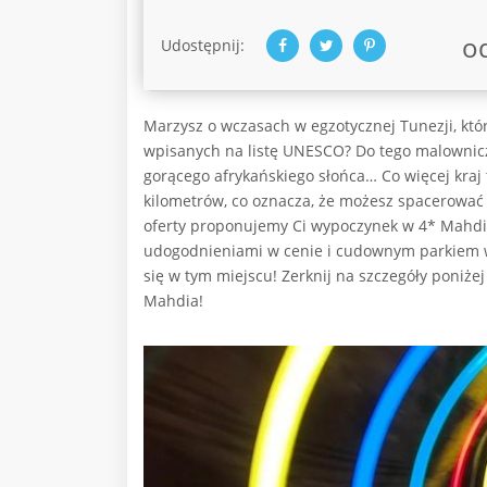
o
Udostępnij:
Marzysz o wczasach w egzotycznej Tunezji, któr
wpisanych na listę UNESCO? Do tego malownicz
gorącego afrykańskiego słońca… Co więcej kraj
kilometrów, co oznacza, że możesz spacerować
oferty proponujemy Ci wypoczynek w 4* Mahdia
udogodnieniami w cenie i cudownym parkiem wo
się w tym miejscu! Zerknij na szczegóły poniż
Mahdia!