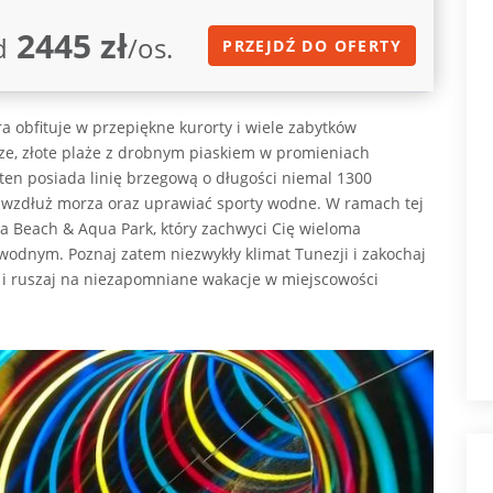
2445 zł
d
/os.
PRZEJDŹ DO OFERTY
a obfituje w przepiękne kurorty i wiele zabytków
e, złote plaże z drobnym piaskiem w promieniach
 ten posiada linię brzegową o długości niemal 1300
 wzdłuż morza oraz uprawiać sporty wodne. W ramach tej
 Beach & Aqua Park, który zachwyci Cię wieloma
dnym. Poznaj zatem niezwykły klimat Tunezji i zakochaj
ej i ruszaj na niezapomniane wakacje w miejscowości