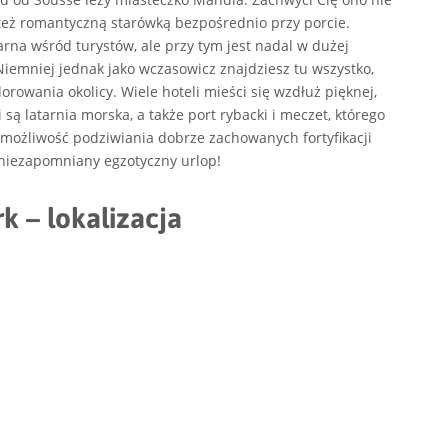
 też romantyczną starówką bezpośrednio przy porcie.
arna wśród turystów, ale przy tym jest nadal w dużej
iemniej jednak jako wczasowicz znajdziesz tu wszystko,
orowania okolicy. Wiele hoteli mieści się wzdłuż pięknej,
są latarnia morska, a także port rybacki i meczet, którego
ż możliwość podziwiania dobrze zachowanych fortyfikacji
j niezapomniany egzotyczny urlop!
 – lokalizacja