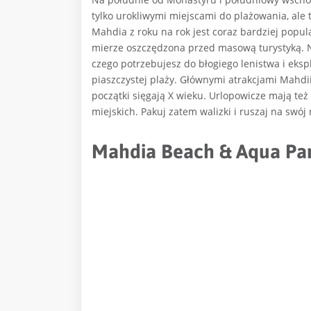
tylko urokliwymi miejscami do plażowania, ale
Mahdia z roku na rok jest coraz bardziej popul
mierze oszczędzona przed masową turystyką. N
czego potrzebujesz do błogiego lenistwa i ekspl
piaszczystej plaży. Głównymi atrakcjami Mahdii 
początki sięgają X wieku. Urlopowicze mają te
miejskich. Pakuj zatem walizki i ruszaj na swó
Mahdia Beach & Aqua Park