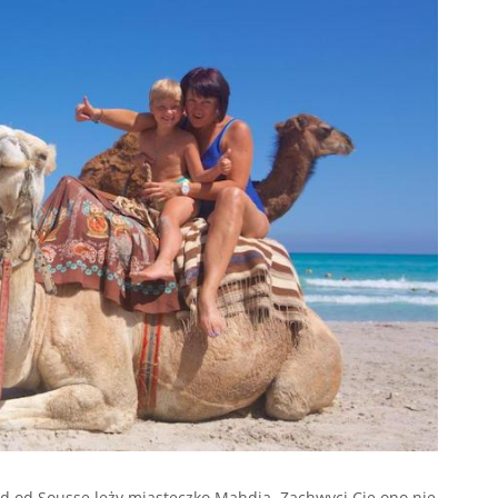
 od Sousse leży miasteczko Mahdia. Zachwyci Cię ono nie