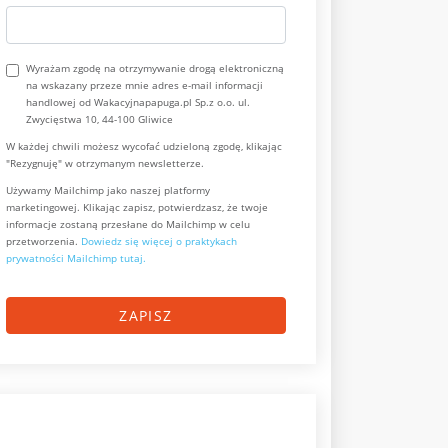
Wyrażam zgodę na otrzymywanie drogą elektroniczną
na wskazany przeze mnie adres e-mail informacji
handlowej od Wakacyjnapapuga.pl Sp.z o.o. ul.
Zwycięstwa 10, 44-100 Gliwice
W każdej chwili możesz wycofać udzieloną zgodę, klikając
"Rezygnuję" w otrzymanym newsletterze.
Używamy Mailchimp jako naszej platformy
marketingowej. Klikając zapisz, potwierdzasz, że twoje
informacje zostaną przesłane do Mailchimp w celu
przetworzenia.
Dowiedz się więcej o praktykach
prywatności Mailchimp tutaj.
ZAPISZ