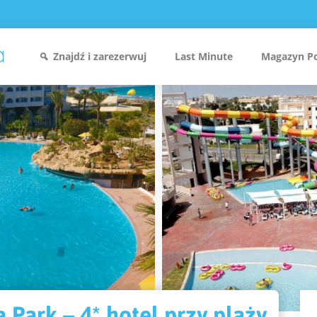
Znajdź i zarezerwuj
Last Minute
Magazyn P
Park – 4* hotel przy plaży