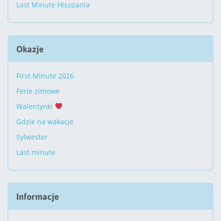
Last Minute Hiszpania
Okazje
First Minute 2026
Ferie zimowe
Walentynki
Gdzie na wakacje
Sylwester
Last minute
Informacje