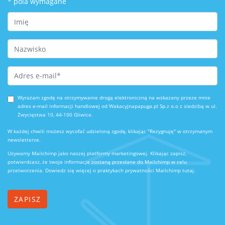
*
pola wymagane
First Name
Last Name
Email Address
*
Wyrażam zgodę na otrzymywanie drogą elektroniczną na wskazany przeze mnie
adres e-mail informacji handlowej od Wakacyjnapapuga.pl Sp.z o.o z siedzibą w ul.
Zwycięstwa 10, 44-100 Gliwice.
W każdej chwili możesz wycofać udzieloną zgodę, klikając "Rezygnuję" w otrzymanym
newsletterze.
Używamy Mailchimp jako naszej platformy marketingowej. Klikając zapisz,
potwierdzasz, że twoje informacje zostaną przesłane do Mailchimp w celu
przetworzenia.
Dowiedz się więcej o praktykach prywatności Mailchimp tutaj.