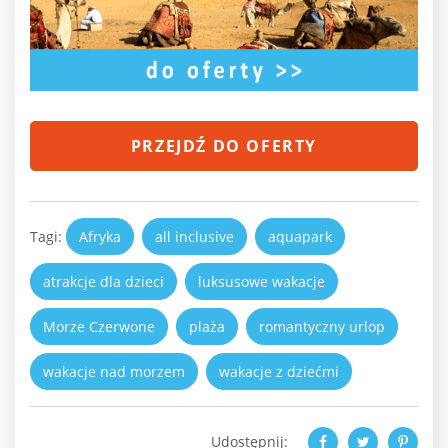
PRZEJDŹ DO OFERTY
Tagi:
Afryka
all inclusive
aquapark
atrakcje dla dzieci
luksusowe wakacje
Morze Czerwone
plaża
romantyczny urlop
wakacje nad morzem
wakacje z dziećmi
Udostępnij: