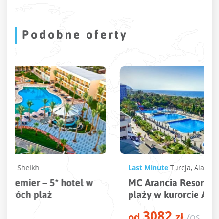
Podobne oferty
Last Minute
Turcja
,
Alanya
,
Konakli
MC Arancia Resort – 5* hotel tuż przy
plaży w kurorcie Alanya
3082
od
zł
/os.