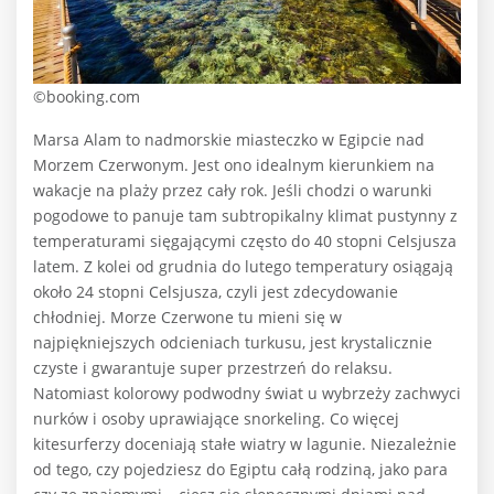
©booking.com
Marsa Alam to nadmorskie miasteczko w Egipcie nad
Morzem Czerwonym. Jest ono idealnym kierunkiem na
wakacje na plaży przez cały rok. Jeśli chodzi o warunki
pogodowe to panuje tam subtropikalny klimat pustynny z
temperaturami sięgającymi często do 40 stopni Celsjusza
latem. Z kolei od grudnia do lutego temperatury osiągają
około 24 stopni Celsjusza, czyli jest zdecydowanie
chłodniej. Morze Czerwone tu mieni się w
najpiękniejszych odcieniach turkusu, jest krystalicznie
czyste i gwarantuje super przestrzeń do relaksu.
Natomiast kolorowy podwodny świat u wybrzeży zachwyci
nurków i osoby uprawiające snorkeling. Co więcej
kitesurferzy doceniają stałe wiatry w lagunie. Niezależnie
od tego, czy pojedziesz do Egiptu całą rodziną, jako para