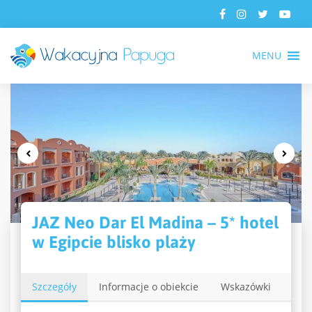
MENU
JAZ Neo Dar El Madina – 5* hotel
w Egipcie blisko plaży
Szczegóły
Informacje o obiekcie
Wskazówki