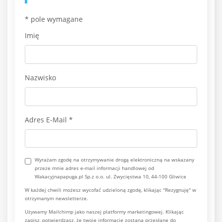
*
pole wymagane
Imię
Nazwisko
Adres E-Mail
*
Wyrażam zgodę na otrzymywanie drogą elektroniczną na wskazany
przeze mnie adres e-mail informacji handlowej od
Wakacyjnapapuga.pl Sp.z o.o. ul. Zwycięstwa 10, 44-100 Gliwice
W każdej chwili możesz wycofać udzieloną zgodę, klikając "Rezygnuję" w
otrzymanym newsletterze.
Używamy Mailchimp jako naszej platformy marketingowej. Klikając
zapisz, potwierdzasz, że twoje informacje zostaną przesłane do