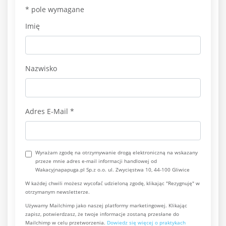
*
pole wymagane
Imię
Nazwisko
Adres E-Mail
*
Wyrażam zgodę na otrzymywanie drogą elektroniczną na wskazany
przeze mnie adres e-mail informacji handlowej od
Wakacyjnapapuga.pl Sp.z o.o. ul. Zwycięstwa 10, 44-100 Gliwice
W każdej chwili możesz wycofać udzieloną zgodę, klikając "Rezygnuję" w
otrzymanym newsletterze.
Używamy Mailchimp jako naszej platformy marketingowej. Klikając
zapisz, potwierdzasz, że twoje informacje zostaną przesłane do
Mailchimp w celu przetworzenia.
Dowiedz się więcej o praktykach