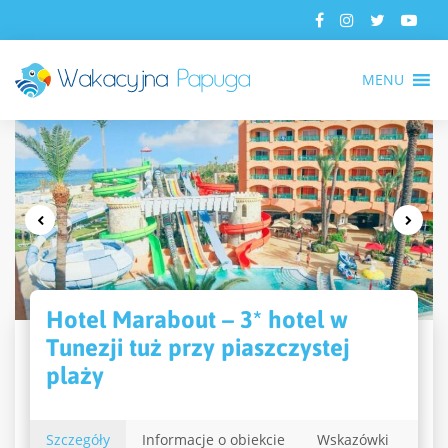
MENU
Hotel Marabout – 3* hotel w
Tunezji tuż przy piaszczystej
plaży
Szczegóły
Informacje o obiekcie
Wskazówki