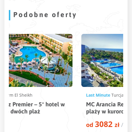
Podobne oferty
Last Minute
Turcja
,
Alanya
,
Konakli
MC Arancia Resort – 5* hotel tuż przy
plaży w kurorcie Alanya
3082
od
zł
/os.