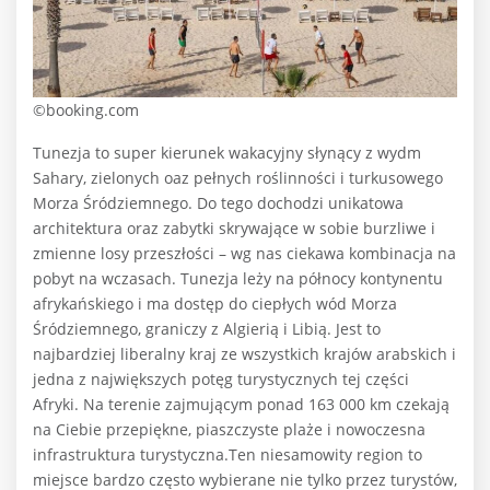
©booking.com
Tunezja to super kierunek wakacyjny słynący z wydm
Sahary, zielonych oaz pełnych roślinności i turkusowego
Morza Śródziemnego. Do tego dochodzi unikatowa
architektura oraz zabytki skrywające w sobie burzliwe i
zmienne losy przeszłości – wg nas ciekawa kombinacja na
pobyt na wczasach. Tunezja leży na północy kontynentu
afrykańskiego i ma dostęp do ciepłych wód Morza
Śródziemnego, graniczy z Algierią i Libią. Jest to
najbardziej liberalny kraj ze wszystkich krajów arabskich i
jedna z największych potęg turystycznych tej części
Afryki. Na terenie zajmującym ponad 163 000 km czekają
na Ciebie przepiękne, piaszczyste plaże i nowoczesna
infrastruktura turystyczna.Ten niesamowity region to
miejsce bardzo często wybierane nie tylko przez turystów,