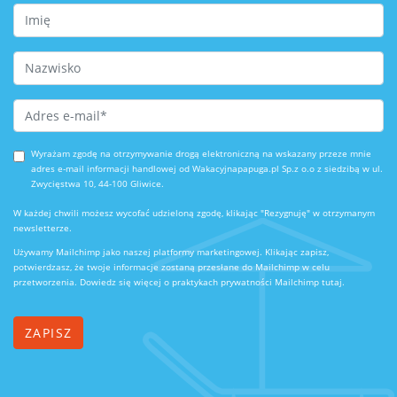
First Name
Last Name
Email Address
*
Wyrażam zgodę na otrzymywanie drogą elektroniczną na wskazany przeze mnie
adres e-mail informacji handlowej od Wakacyjnapapuga.pl Sp.z o.o z siedzibą w ul.
Zwycięstwa 10, 44-100 Gliwice.
W każdej chwili możesz wycofać udzieloną zgodę, klikając "Rezygnuję" w otrzymanym
newsletterze.
Używamy Mailchimp jako naszej platformy marketingowej. Klikając zapisz,
potwierdzasz, że twoje informacje zostaną przesłane do Mailchimp w celu
przetworzenia.
Dowiedz się więcej o praktykach prywatności Mailchimp tutaj.