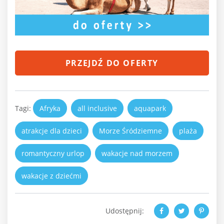
PRZEJDŹ DO OFERTY
Tagi:
Afryka
all inclusive
aquapark
atrakcje dla dzieci
Morze Śródziemne
plaża
romantyczny urlop
wakacje nad morzem
wakacje z dziećmi
Udostępnij: