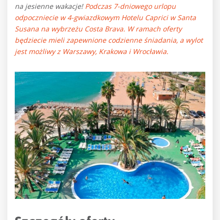
na jesienne wakacje!
Podczas 7-dniowego urlopu
odpoczniecie w 4-gwiazdkowym Hotelu Caprici w Santa
Susana na wybrzeżu Costa Brava
. W ramach oferty
będziecie mieli zapewnione codzienne śniadania, a wylot
jest możliwy z Warszawy, Krakowa i Wrocławia.