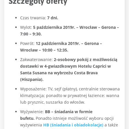
Szczegóły oferty
Czas trwania:
7 dni.
Wylot:
5 października 2019r. – Wrocław – Gerona –
7:00 – 9:30.
Powrót:
12 października 2019r. – Gerona –
Wrocław – 10:00 – 12:35.
Zakwaterowanie:
2-osobowy pokój z możliwością
dostawki w 4-gwiazdkowym Hotelu Caprici w
Santa Susana na wybrzeżu Costa Brava
(Hiszpania).
Wyposażenie: TV, sejf (płatny), centralnie sterowana
klimatyzacja; ponadto w prywatnej łazience: wanna
lub prysznic, suszarka do włosów.
Wyżywienie:
BB – śniadania w formie
bufetu.
Ponadto istnieje możliwość wyboru opcji
wyżywienia
HB (śniadania i obiadokolacje)
a także