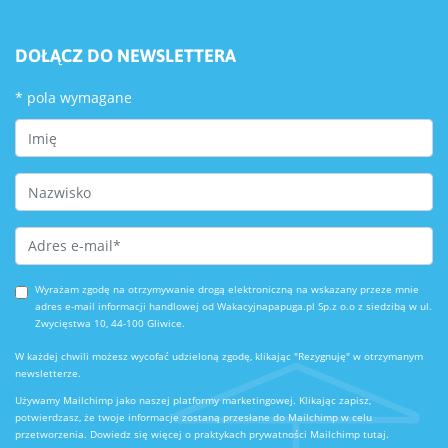
DOŁĄCZ DO NEWSLETTERA
*
pola wymagane
First Name
Last Name
Email Address
*
Wyrażam zgodę na otrzymywanie drogą elektroniczną na wskazany przeze mnie
adres e-mail informacji handlowej od Wakacyjnapapuga.pl Sp.z o.o z siedzibą w ul.
Zwycięstwa 10, 44-100 Gliwice.
W każdej chwili możesz wycofać udzieloną zgodę, klikając "Rezygnuję" w otrzymanym
newsletterze.
Używamy Mailchimp jako naszej platformy marketingowej. Klikając zapisz,
potwierdzasz, że twoje informacje zostaną przesłane do Mailchimp w celu
przetworzenia.
Dowiedz się więcej o praktykach prywatności Mailchimp tutaj.