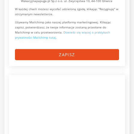
Wakacyjnapapuga.pl Sp.z o.o. ul. Zwycięstwa 10, 44-100 Gliwice
W każdej chwili możesz wycofać udzieloną zgodę, klikając "Rezygnuję" w
otrzymanym newsletterze.
Używamy Mailchimp jako naszej platformy marketingowej. Klikając
zapisz, potwierdzasz, że twoje informacje zostaną przesłane do
Mailchimp w celu przetworzenia.
Dowiedz się więcej o praktykach
prywatności Mailchimp tutaj.
ZAPISZ