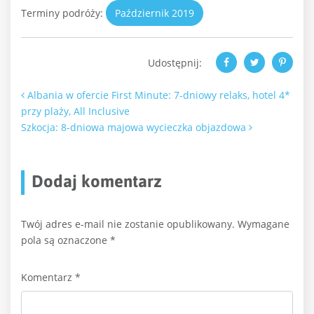
Terminy podróży:
Październik 2019
Udostępnij:
Nawigacja po artykułach
Albania w ofercie First Minute: 7-dniowy relaks, hotel 4*
przy plaży, All Inclusive
Szkocja: 8-dniowa majowa wycieczka objazdowa
Dodaj komentarz
Twój adres e-mail nie zostanie opublikowany.
Wymagane
pola są oznaczone
*
Komentarz
*