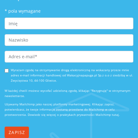
*
pola wymagane
First Name
Last Name
Email Address
*
Wyrażam zgodę na otrzymywanie drogą elektroniczną na wskazany przeze mnie
adres e-mail informacji handlowej od Wakacyjnapapuga.pl Sp.z o.o z siedzibą w ul.
Zwycięstwa 10, 44-100 Gliwice.
W każdej chwili możesz wycofać udzieloną zgodę, klikając "Rezygnuję" w otrzymanym
newsletterze.
Używamy Mailchimp jako naszej platformy marketingowej. Klikając zapisz,
potwierdzasz, że twoje informacje zostaną przesłane do Mailchimp w celu
przetworzenia.
Dowiedz się więcej o praktykach prywatności Mailchimp tutaj.