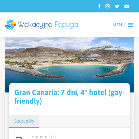
MENU
Gran Canaria: 7 dni, 4* hotel (gay-
friendly)
Szczegóły
TERMIN PODRÓŻY