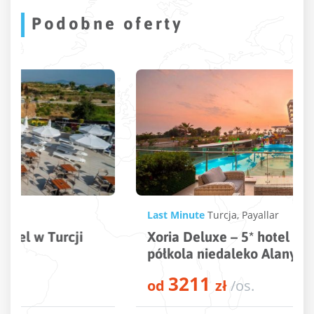
Podobne oferty
Last Minute
Turcja
,
Payallar
Xoria Deluxe – 5* hotel w kształcie
półkola niedaleko Alanyi
3211
od
zł
/os.