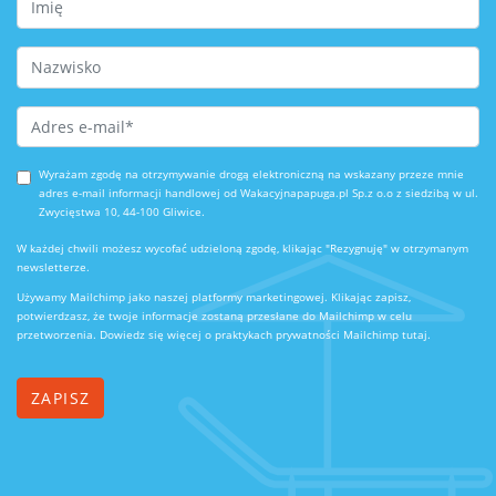
Last Name
Email Address
*
Wyrażam zgodę na otrzymywanie drogą elektroniczną na wskazany przeze mnie
adres e-mail informacji handlowej od Wakacyjnapapuga.pl Sp.z o.o z siedzibą w ul.
Zwycięstwa 10, 44-100 Gliwice.
W każdej chwili możesz wycofać udzieloną zgodę, klikając "Rezygnuję" w otrzymanym
newsletterze.
Używamy Mailchimp jako naszej platformy marketingowej. Klikając zapisz,
potwierdzasz, że twoje informacje zostaną przesłane do Mailchimp w celu
przetworzenia.
Dowiedz się więcej o praktykach prywatności Mailchimp tutaj.