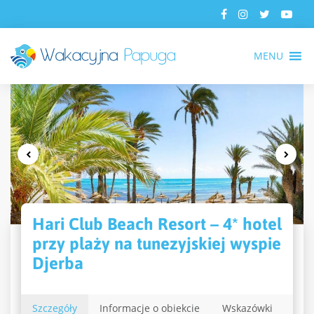
MENU
Hari Club Beach Resort – 4* hotel
przy plaży na tunezyjskiej wyspie
Djerba
Szczegóły
Informacje o obiekcie
Wskazówki