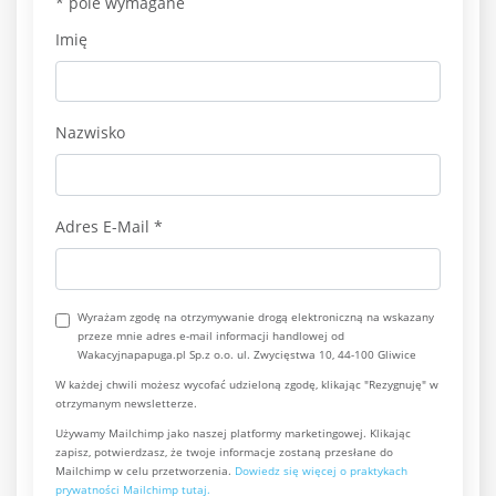
*
pole wymagane
Imię
Nazwisko
Adres E-Mail
*
Wyrażam zgodę na otrzymywanie drogą elektroniczną na wskazany
przeze mnie adres e-mail informacji handlowej od
Wakacyjnapapuga.pl Sp.z o.o. ul. Zwycięstwa 10, 44-100 Gliwice
W każdej chwili możesz wycofać udzieloną zgodę, klikając "Rezygnuję" w
otrzymanym newsletterze.
Używamy Mailchimp jako naszej platformy marketingowej. Klikając
zapisz, potwierdzasz, że twoje informacje zostaną przesłane do
Mailchimp w celu przetworzenia.
Dowiedz się więcej o praktykach
prywatności Mailchimp tutaj.