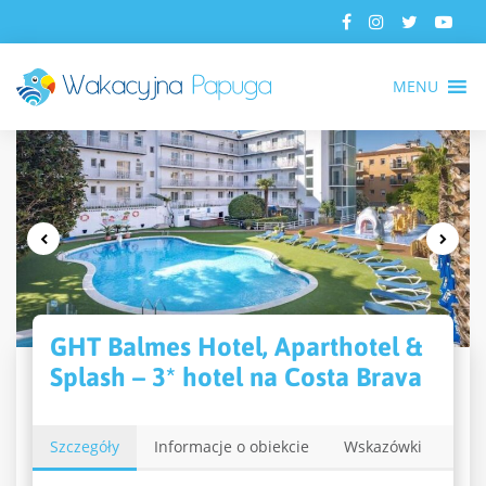
MENU
GHT Balmes Hotel, Aparthotel &
Splash – 3* hotel na Costa Brava
Szczegóły
Informacje o obiekcie
Wskazówki