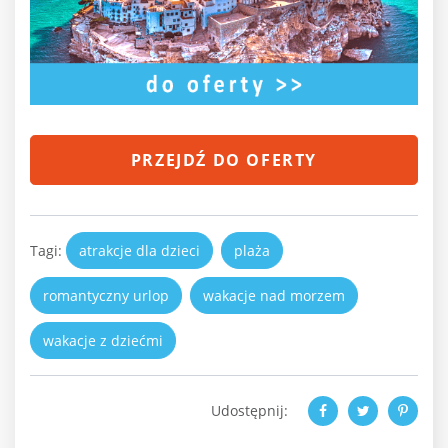
PRZEJDŹ DO OFERTY
Tagi:
atrakcje dla dzieci
plaża
romantyczny urlop
wakacje nad morzem
wakacje z dziećmi
Udostępnij: