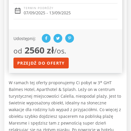
TERMIN PODRÓŻY
07/09/2025 - 13/09/2025
Udostępnij:
2560 zł
od
/os.
PRZEJDŹ DO OFERTY
W ramach tej oferty proponujemy Ci pobyt w 3* GHT
Balmes Hotel, Aparthotel & Splash. Leży on w centrum
turystycznej miejscowości Calella, nieopodal plaży. Jest to
świetnie wyposażony obiekt, idealny na słoneczne
wakacje dla rodziny lub wypad z przyjaciółmi. Co więcej z
obiektu szybko dojdziesz spacerem na pobliską plażę
Maresme i spędzisz tam z pewnością super dzień
relaksując się na złotym piasku. Po powrocie w hotelu