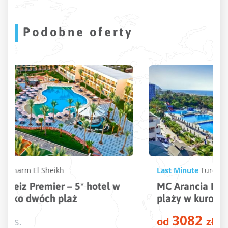
Podobne oferty
Last Minute
Turcja
,
Alanya
,
Konakli
MC Arancia Resort – 5* hotel tuż przy
plaży w kurorcie Alanya
3082
od
zł
/os.