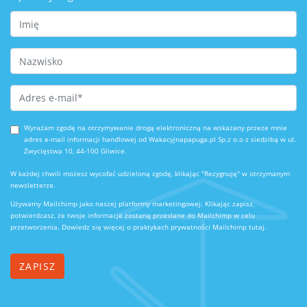
First Name
Last Name
Email Address
*
Wyrażam zgodę na otrzymywanie drogą elektroniczną na wskazany przeze mnie
adres e-mail informacji handlowej od Wakacyjnapapuga.pl Sp.z o.o z siedzibą w ul.
Zwycięstwa 10, 44-100 Gliwice.
W każdej chwili możesz wycofać udzieloną zgodę, klikając "Rezygnuję" w otrzymanym
newsletterze.
Używamy Mailchimp jako naszej platformy marketingowej. Klikając zapisz,
potwierdzasz, że twoje informacje zostaną przesłane do Mailchimp w celu
przetworzenia.
Dowiedz się więcej o praktykach prywatności Mailchimp tutaj.