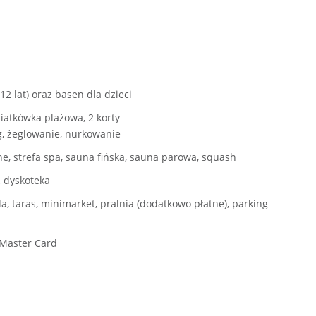
2 lat) oraz basen dla dzieci
siatkówka plażowa, 2 korty
ng, żeglowanie, nurkowanie
e, strefa spa, sauna fińska, sauna parowa, squash
 dyskoteka
da, taras, minimarket, pralnia (dodatkowo płatne), parking
z Master Card