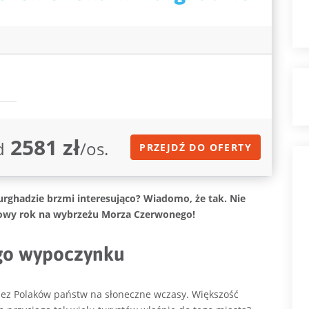
2581 zł
d
/os.
PRZEJDŹ DO OFERTY
urghadzie brzmi interesująco? Wiadomo, że tak. Nie
a nowy rok na wybrzeżu Morza Czerwonego!
ego wypoczynku
rzez Polaków państw na słoneczne wczasy. Większość