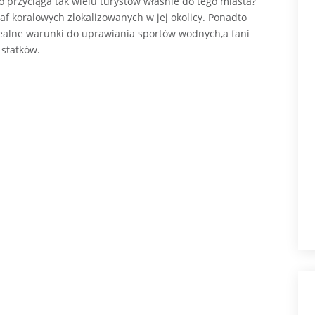
 przyciąga tak wielu turystów właśnie do tego miasta?
raf koralowych zlokalizowanych w jej okolicy. Ponadto
idealne warunki do uprawiania sportów wodnych,a fani
 statków.