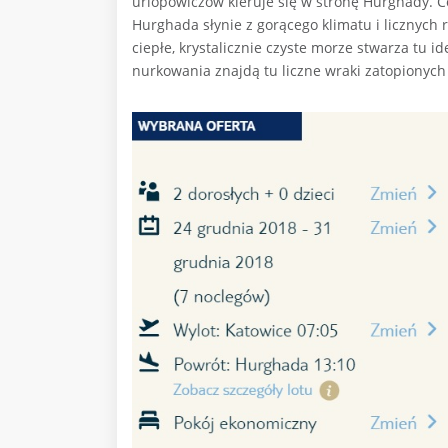
urlopowiczów kieruje się w stronę Hurghady. Co
Hurghada słynie z gorącego klimatu i licznych 
ciepłe, krystalicznie czyste morze stwarza tu 
nurkowania znajdą tu liczne wraki zatopionych