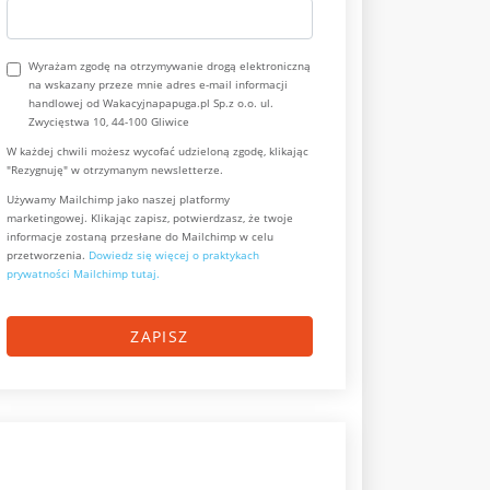
Wyrażam zgodę na otrzymywanie drogą elektroniczną
na wskazany przeze mnie adres e-mail informacji
handlowej od Wakacyjnapapuga.pl Sp.z o.o. ul.
Zwycięstwa 10, 44-100 Gliwice
W każdej chwili możesz wycofać udzieloną zgodę, klikając
"Rezygnuję" w otrzymanym newsletterze.
Używamy Mailchimp jako naszej platformy
marketingowej. Klikając zapisz, potwierdzasz, że twoje
informacje zostaną przesłane do Mailchimp w celu
przetworzenia.
Dowiedz się więcej o praktykach
prywatności Mailchimp tutaj.
ZAPISZ