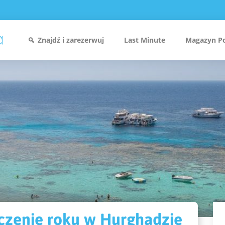
Znajdź i zarezerwuj
Last Minute
Magazyn P
ńczenie roku w Hurghadzie