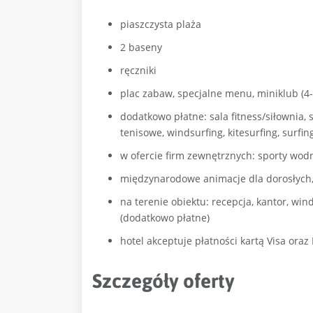
piaszczysta plaża
2 baseny
ręczniki
plac zabaw, specjalne menu, miniklub (4-1
dodatkowo płatne: sala fitness/siłownia, 
tenisowe, windsurfing, kitesurfing, surfi
w ofercie firm zewnętrznych: sporty wodn
międzynarodowe animacje dla dorosłych,
na terenie obiektu: recepcja, kantor, win
(dodatkowo płatne)
hotel akceptuje płatności kartą Visa ora
Szczegóły oferty