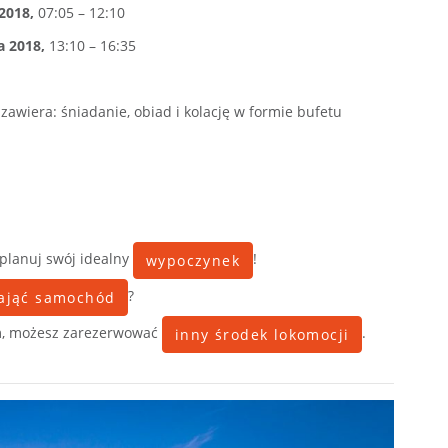
 2018,
07:05 – 12:10
a 2018,
13:10 – 16:35
 zawiera: śniadanie, obiad i kolację w formie bufetu
aplanuj swój idealny
!
wypoczynek
?
ająć samochód
m, możesz zarezerwować
.
inny środek lokomocji