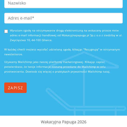
Last Name
Email Address
*
Wyrażam zgodę na otrzymywanie drogą elektroniczną na wskazany przeze mnie
adres e-mail informacji handlowej od Wakacyjnapapuga.pl Sp.z o.o z siedzibą w ul.
Zwycięstwa 10, 44-100 Gliwice.
W każdej chwili możesz wycofać udzieloną zgodę, klikając "Rezygnuję" w otrzymanym
newsletterze.
Używamy Mailchimp jako naszej platformy marketingowej. Klikając zapisz,
potwierdzasz, że twoje informacje zostaną przesłane do Mailchimp w celu
przetworzenia.
Dowiedz się więcej o praktykach prywatności Mailchimp tutaj.
Wakacyjna Papuga 2026