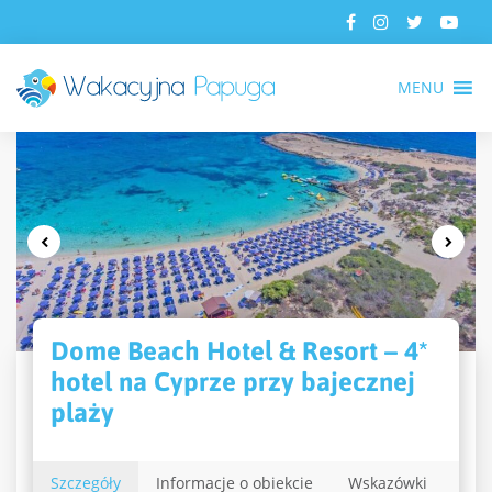
MENU
Dome Beach Hotel & Resort – 4*
hotel na Cyprze przy bajecznej
plaży
Szczegóły
Informacje o obiekcie
Wskazówki