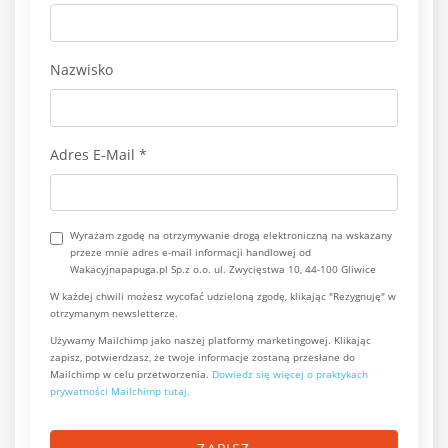
Nazwisko
Adres E-Mail
*
Wyrażam zgodę na otrzymywanie drogą elektroniczną na wskazany
przeze mnie adres e-mail informacji handlowej od
Wakacyjnapapuga.pl Sp.z o.o. ul. Zwycięstwa 10, 44-100 Gliwice
W każdej chwili możesz wycofać udzieloną zgodę, klikając "Rezygnuję" w
otrzymanym newsletterze.
Używamy Mailchimp jako naszej platformy marketingowej. Klikając
zapisz, potwierdzasz, że twoje informacje zostaną przesłane do
Mailchimp w celu przetworzenia.
Dowiedz się więcej o praktykach
prywatności Mailchimp tutaj.