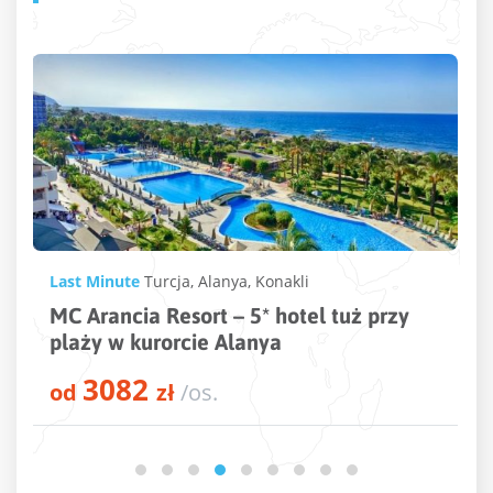
Last Minute
Turcja
,
Alayna
Campus Hill Hotel – 5* hotel w Turcji
niedaleko plaży
2748
od
zł
/os.