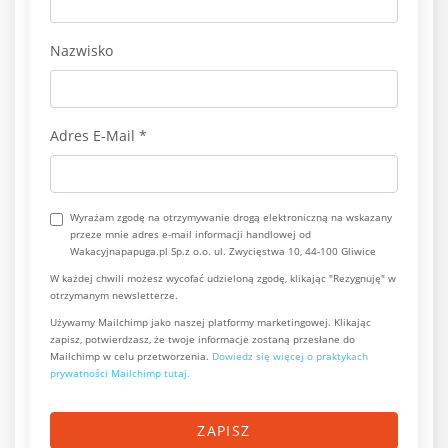
Nazwisko
Adres E-Mail
*
Wyrażam zgodę na otrzymywanie drogą elektroniczną na wskazany
przeze mnie adres e-mail informacji handlowej od
Wakacyjnapapuga.pl Sp.z o.o. ul. Zwycięstwa 10, 44-100 Gliwice
W każdej chwili możesz wycofać udzieloną zgodę, klikając "Rezygnuję" w
otrzymanym newsletterze.
Używamy Mailchimp jako naszej platformy marketingowej. Klikając
zapisz, potwierdzasz, że twoje informacje zostaną przesłane do
Mailchimp w celu przetworzenia.
Dowiedz się więcej o praktykach
prywatności Mailchimp tutaj.
ZAPISZ