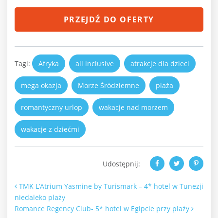
PRZEJDŹ DO OFERTY
Tagi:
Afryka
all inclusive
atrakcje dla dzieci
mega okazja
Morze Śródziemne
plaża
romantyczny urlop
wakacje nad morzem
wakacje z dziećmi
Udostępnij:
Nawigacja po artykułach
TMK L’Atrium Yasmine by Turismark – 4* hotel w Tunezji
niedaleko plaży
Romance Regency Club- 5* hotel w Egipcie przy plaży