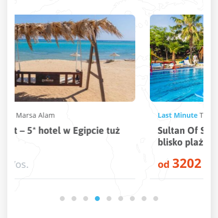
Last Minute
Turcja
,
Evrenseki
Sultan Of Side Hotel – 5* hotel w Turcji
blisko plaży
3202
od
zł
/os.