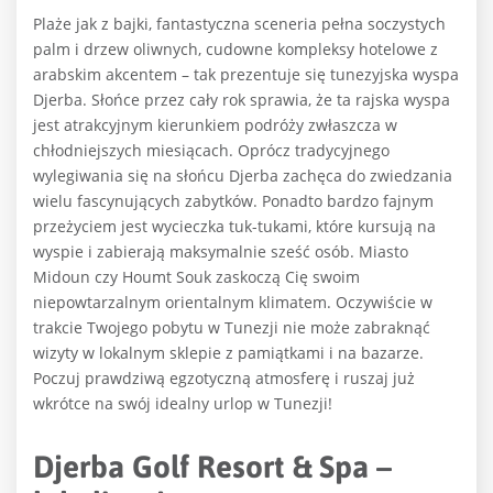
Plaże jak z bajki, fantastyczna sceneria pełna soczystych
palm i drzew oliwnych, cudowne kompleksy hotelowe z
arabskim akcentem – tak prezentuje się tunezyjska wyspa
Djerba. Słońce przez cały rok sprawia, że ta rajska wyspa
jest atrakcyjnym kierunkiem podróży zwłaszcza w
chłodniejszych miesiącach. Oprócz tradycyjnego
wylegiwania się na słońcu Djerba zachęca do zwiedzania
wielu fascynujących zabytków. Ponadto bardzo fajnym
przeżyciem jest wycieczka tuk-tukami, które kursują na
wyspie i zabierają maksymalnie sześć osób. Miasto
Midoun czy Houmt Souk zaskoczą Cię swoim
niepowtarzalnym orientalnym klimatem. Oczywiście w
trakcie Twojego pobytu w Tunezji nie może zabraknąć
wizyty w lokalnym sklepie z pamiątkami i na bazarze.
Poczuj prawdziwą egzotyczną atmosferę i ruszaj już
wkrótce na swój idealny urlop w Tunezji!
Djerba Golf Resort & Spa –