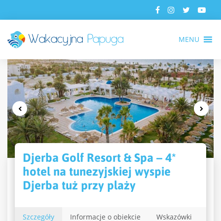
MENU
Djerba Golf Resort & Spa – 4*
hotel na tunezyjskiej wyspie
Djerba tuż przy plaży
Szczegóły
Informacje o obiekcie
Wskazówki