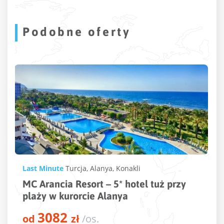
Podobne oferty
Last Minute
Turcja
,
Alanya
,
Konakli
MC Arancia Resort – 5* hotel tuż przy
plaży w kurorcie Alanya
3082
od
zł
/os.