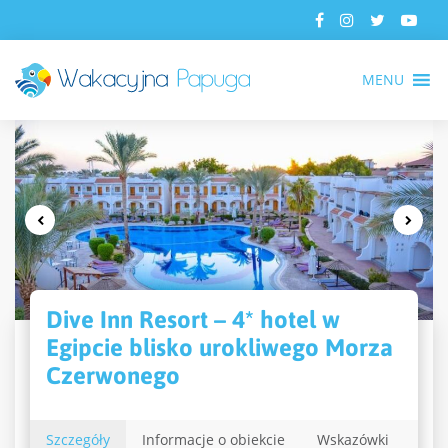
MENU
Dive Inn Resort – 4* hotel w
Egipcie blisko urokliwego Morza
Czerwonego
Szczegóły
Informacje o obiekcie
Wskazówki