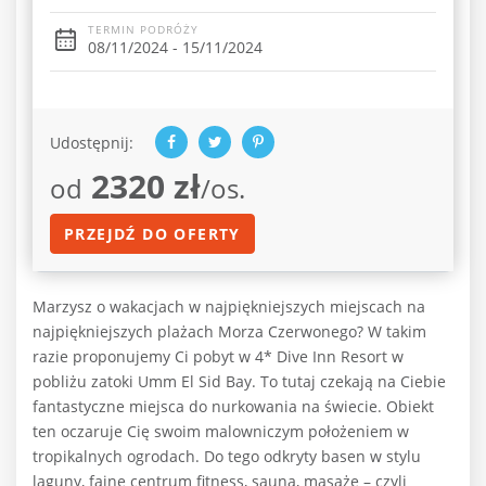
TERMIN PODRÓŻY
08/11/2024 - 15/11/2024
Udostępnij:
2320 zł
od
/os.
PRZEJDŹ DO OFERTY
Marzysz o wakacjach w najpiękniejszych miejscach na
najpiękniejszych plażach Morza Czerwonego? W takim
razie proponujemy Ci pobyt w 4* Dive Inn Resort w
pobliżu zatoki Umm El Sid Bay. To tutaj czekają na Ciebie
fantastyczne miejsca do nurkowania na świecie. Obiekt
ten oczaruje Cię swoim malowniczym położeniem w
tropikalnych ogrodach. Do tego odkryty basen w stylu
laguny, fajne centrum fitness, sauna, masaże – czyli