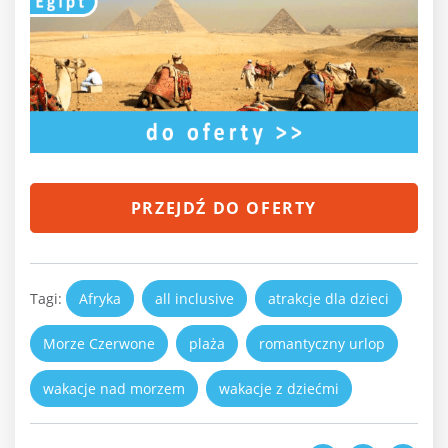
PRZEJDŹ DO OFERTY
Tagi:
Afryka
all inclusive
atrakcje dla dzieci
Morze Czerwone
plaża
romantyczny urlop
wakacje nad morzem
wakacje z dziećmi