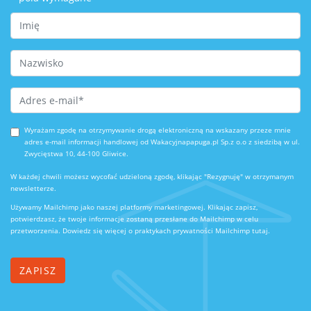
First Name
Last Name
Email Address
*
Wyrażam zgodę na otrzymywanie drogą elektroniczną na wskazany przeze mnie
adres e-mail informacji handlowej od Wakacyjnapapuga.pl Sp.z o.o z siedzibą w ul.
Zwycięstwa 10, 44-100 Gliwice.
W każdej chwili możesz wycofać udzieloną zgodę, klikając "Rezygnuję" w otrzymanym
newsletterze.
Używamy Mailchimp jako naszej platformy marketingowej. Klikając zapisz,
potwierdzasz, że twoje informacje zostaną przesłane do Mailchimp w celu
przetworzenia.
Dowiedz się więcej o praktykach prywatności Mailchimp tutaj.