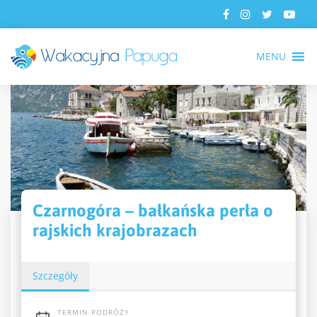
MENU
Czarnogóra – bałkańska perła o
rajskich krajobrazach
Szczegóły
TERMIN PODRÓŻY