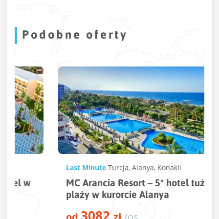
Podobne oferty
Last Minute
Turcja
,
Alanya
,
Konakli
MC Arancia Resort – 5* hotel tuż przy
plaży w kurorcie Alanya
3082
od
zł
/os.