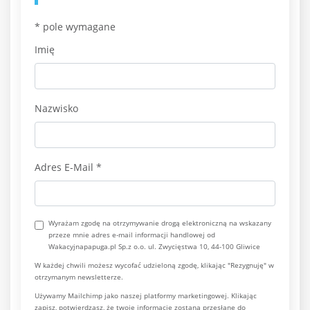
*
pole wymagane
Imię
Nazwisko
Adres E-Mail
*
Wyrażam zgodę na otrzymywanie drogą elektroniczną na wskazany
przeze mnie adres e-mail informacji handlowej od
Wakacyjnapapuga.pl Sp.z o.o. ul. Zwycięstwa 10, 44-100 Gliwice
W każdej chwili możesz wycofać udzieloną zgodę, klikając "Rezygnuję" w
otrzymanym newsletterze.
Używamy Mailchimp jako naszej platformy marketingowej. Klikając
zapisz, potwierdzasz, że twoje informacje zostaną przesłane do