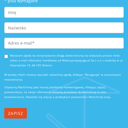
*
pola wymagane
First Name
Last Name
Email Address
*
Wyrażam zgodę na otrzymywanie drogą elektroniczną na wskazany przeze mnie
adres e-mail informacji handlowej od Wakacyjnapapuga.pl Sp.z o.o z siedzibą w ul.
Zwycięstwa 10, 44-100 Gliwice.
W każdej chwili możesz wycofać udzieloną zgodę, klikając "Rezygnuję" w otrzymanym
newsletterze.
Używamy Mailchimp jako naszej platformy marketingowej. Klikając zapisz,
potwierdzasz, że twoje informacje zostaną przesłane do Mailchimp w celu
przetworzenia.
Dowiedz się więcej o praktykach prywatności Mailchimp tutaj.